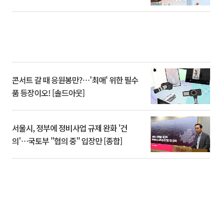
콘서트 갈 때 응원봉만?⋯'최애' 위한 필수
품 등장이오! [솔드아웃]
서울시, 정부에 정비사업 규제 완화 '건
의'⋯국토부 "협의 중" 입장만 [종합]