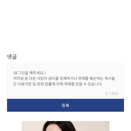
댓글
0 / 300