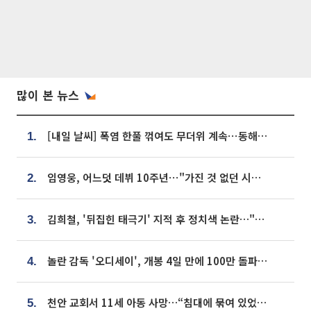
많이 본 뉴스
[내일 날씨] 폭염 한풀 꺾여도 무더위 계속⋯동해안 이틀 연속 비
1.
임영웅, 어느덧 데뷔 10주년⋯"가진 것 없던 시절, 내 앞엔 20명의 팬뿐"
2.
김희철, '뒤집힌 태극기' 지적 후 정치색 논란…"좌우 떠나 우리나라 국기"
3.
놀란 감독 '오디세이', 개봉 4일 만에 100만 돌파⋯'왕사남' 보다 빠르다
4.
천안 교회서 11세 아동 사망…“침대에 묶여 있었다” 진술 확보
5.