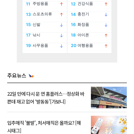
주요뉴스
22일 만에 다시 문 연 홈플러스…정상화 바
쁜데 재고 없어 ‘발동동’[가보니]
입추매직 '불발', 처서매직은 올까요? [해
시태그]