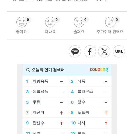
0
0
0
0
좋아요
화나요
슬퍼요
추가취재 원해요