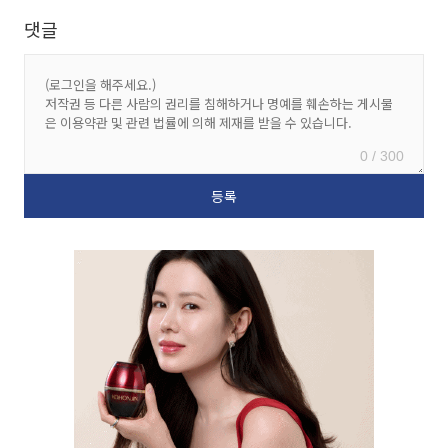
댓글
0 / 300