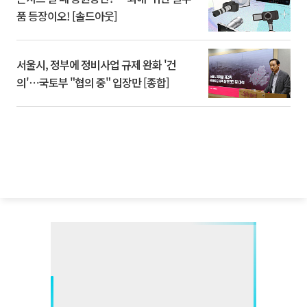
품 등장이오! [솔드아웃]
서울시, 정부에 정비사업 규제 완화 '건
의'⋯국토부 "협의 중" 입장만 [종합]