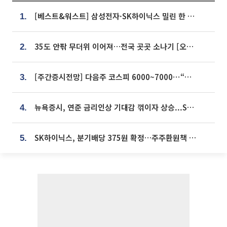
[베스트&워스트] 삼성전자·SK하이닉스 밀린 한 주…상상인증권은 85% 급등
1.
35도 안팎 무더위 이어져…전국 곳곳 소나기 [오늘 날씨]
2.
[주간증시전망] 다음주 코스피 6000~7000⋯“外人 수급은 정책이 변수”
3.
뉴욕증시, 연준 금리인상 기대감 꺾이자 상승...S&P500 사상 최고치 [종합]
4.
SK하이닉스, 분기배당 375원 확정…주주환원책 9월로 앞당겨 발표
5.