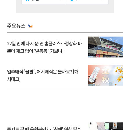
주요뉴스
22일 만에 다시 문 연 홈플러스…정상화 바
쁜데 재고 없어 ‘발동동’[가보니]
입추매직 '불발', 처서매직은 올까요? [해
시태그]
콘서트 갈 때 응원봉만?⋯'최애' 위한 필수