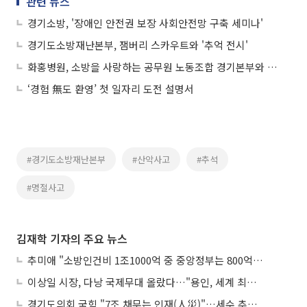
관련 뉴스
경기소방, '장애인 안전권 보장 사회안전망 구축 세미나'
경기도소방재난본부, 잼버리 스카우트와 '추억 전시'
화홍병원, 소방을 사랑하는 공무원 노동조합 경기본부와 의료복지 업무협약 체결
‘경험 無도 환영’ 첫 일자리 도전 설명서
#경기도소방재난본부
#산악사고
#추석
#명절사고
김재학 기자의 주요 뉴스
추미애 "소방인건비 1조1000억 중 중앙정부는 800억뿐"
이상일 시장, 다낭 국제무대 올랐다…"용인, 세계 최대 반도체 도시 된다"
경기도의회 국힘 "7조 채무는 인재(人災)"…세수 추계 조작 의혹 제기