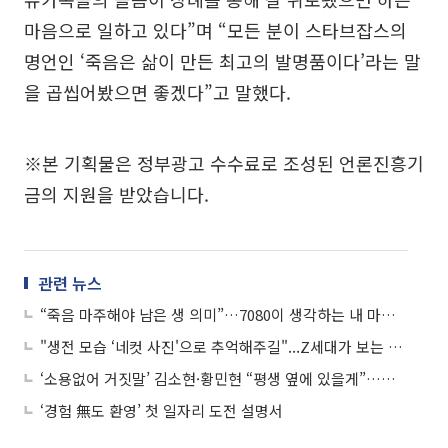
마음으로 일하고 있다”며 “모든 분이 스타브잡스의
명언인 ‘죽음은 삶이 만든 최고의 발명품이다’라는 말
을 곱씹어봤으면 좋겠다”고 말했다.
※본 기획물은 정부광고 수수료로 조성된 언론진흥기
금의 지원을 받았습니다.
관련 뉴스
“죽음 마주해야 남은 생 의미”…7080이 생각하는 내 마지막
"생전 모습 ‘네컷 사진'으로 추억해주길"...Z세대가 보는 장례문화
‘소용없어 거짓말’ 김소현·황민현 “평생 옆에 있을게”…꽉 닫은 해피엔딩
‘경험 無도 환영’ 첫 일자리 도전 설명서