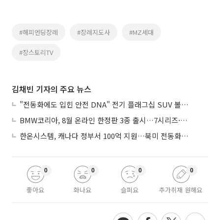
#해피엔딩장례
#장례지도사
#MZ세대
#장스토리TV
김채빈 기자의 주요 뉴스
"전동화에도 입힌 안전 DNA" 전기 플래그십 SUV 볼보 'EX90'
BMW코리아, 8월 온라인 한정판 3종 출시…7시리즈·X7·M340i 투어링
한온시스템, 캐나다 정부서 100억 지원…북미 전동화 시장 가속
0
0
0
0
좋아요
화나요
슬퍼요
추가취재 원해요