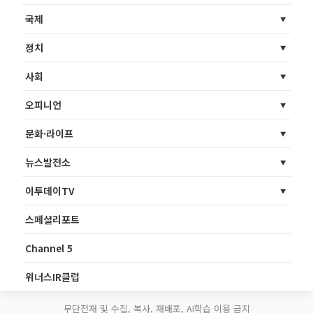
국제
정치
사회
오피니언
문화·라이프
뉴스발전소
이투데이TV
스페셜리포트
Channel 5
위너스IR클럽
무단전재 및 수집, 복사, 재배포, AI학습 이용 금지