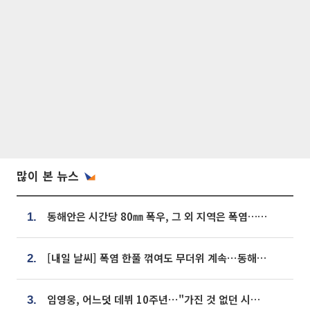
많이 본 뉴스
동해안은 시간당 80㎜ 폭우, 그 외 지역은 폭염…‘극과 극 날씨’
1.
[내일 날씨] 폭염 한풀 꺾여도 무더위 계속⋯동해안 이틀 연속 비
2.
임영웅, 어느덧 데뷔 10주년⋯"가진 것 없던 시절, 내 앞엔 20명의 팬뿐"
3.