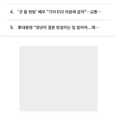
'굿 윌 헌팅' 배우 "기아 EV2 덕분에 살아"…교통사고 후 안전성 극찬
4.
李대통령 “청년이 결혼 망설이는 일 없어야...제도상 불이익 조사”
5.