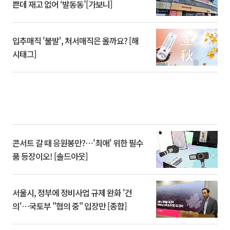
쁜데 재고 없어 ‘발동동’[가보니]
입추매직 '불발', 처서매직은 올까요? [해
시태그]
콘서트 갈 때 응원봉만?⋯'최애' 위한 필수
품 등장이오! [솔드아웃]
서울시, 정부에 정비사업 규제 완화 '건
의'⋯국토부 "협의 중" 입장만 [종합]