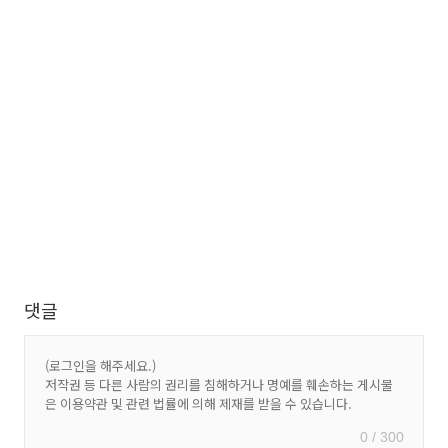
댓글
0 / 300