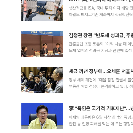
생산적금융 ISA, 국내 투자 이자·배당
이월도 폐지…기존 계좌까지 적용청년형 
는 5년마다 계좌를 해지하라는 건가요?”
편을
김정관 장관 “반도체 성과급, 
관훈클럽 초청 토론회 “이익 나눌 때 아
도체 업계의 성과급 지급과 관련해 일정
최근 상법·자본시장법 개정으로 기업 지
세금 꺼낸 정부에…오세훈 서울시장
정부 세제 개편에 “매물 잠김·전월세 불
부동산 해법 전쟁이 본격화하고 있다. 
드를 꺼내자 서울시는 전·월세 부담만 
李 "폭염은 국가적 기후재난"…냉
이재명 대통령은 6일 사상 최악의 폭염
안전 등 인명 피해를 막는 데 모든 행
인프라 확충 계획을 내년도 예산안에 반