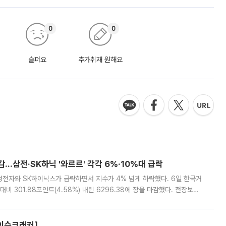
0
0
슬퍼요
추가취재 원해요
감…삼전·SK하닉 '와르르' 각각 6%·10%대 급락
삼성전자와 SK하이닉스가 급락하면서 지수가 4% 넘게 하락했다. 6일 한국거
비 301.88포인트(4.58%) 내린 6296.38에 장을 마감했다. 전장보다
스피는 장중 한때 6550.94까지 오르기도 했으나 6238.32까지 밀리기도 했
[이슈크래커]