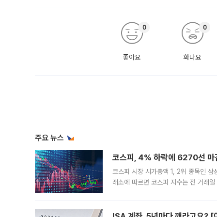
0
0
좋아요
화나요
주요 뉴스
코스피, 4% 하락에 6270선 마
코스피 시장 시가총액 1, 2위 종목인 
래소에 따르면 코스피 지수는 전 거래일 대
1.81% 내린 6478.75에 출발한 코
다. 이날 오전
ISA 계좌, 5년마다 깨라고요? 