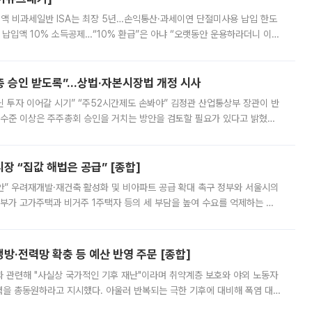
 전액 비과세일반 ISA는 최장 5년…손익통산·과세이연 단절미사용 납입 한도
납입액 10% 소득공제…“10% 환급”은 아냐 “오랫동안 운용하라더니 이제
 ‘만능 절세 통장’으로 불리는 개인종합자산관리계좌(ISA)가 두 갈래로 개
주총 승인 받도록”…상법·자본시장법 개정 시사
닌 투자 이어갈 시기” “주52시간제도 손봐야” 김정관 산업통상부 장관이 반
 수준 이상은 주주총회 승인을 거치는 방안을 검토할 필요가 있다고 밝혔다.
배구조와 주주권 강화 논의가 이어지는 가운데, 핵심 연구인력에 대한
 “집값 해법은 공급” [종합]
안” 우려재개발·재건축 활성화 및 비아파트 공급 확대 촉구 정부와 서울시의
정부가 고가주택과 비거주 1주택자 등의 세 부담을 높여 수요를 억제하는 카
키울 것이라며 세금이 아닌 공급이 근본적인 처방이라고 전면 반박했다.
방·전력망 확충 등 예산 반영 주문 [종합]
과 관련해 "사실상 국가적인 기후 재난"이라며 취약계층 보호와 야외 노동자
정력을 총동원하라고 지시했다. 아울러 반복되는 극한 기후에 대비해 폭염 대응
영하는 방안도 검토하라고 주문했다. 이 대통령은 이날 폭염·가뭄 대