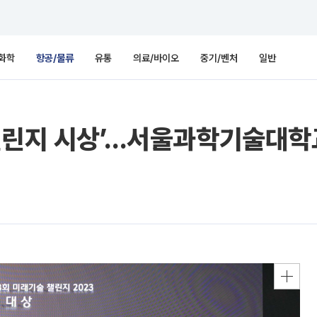
화학
항공/물류
유통
의료/바이오
중기/벤처
일반
챌린지 시상’…서울과학기술대학