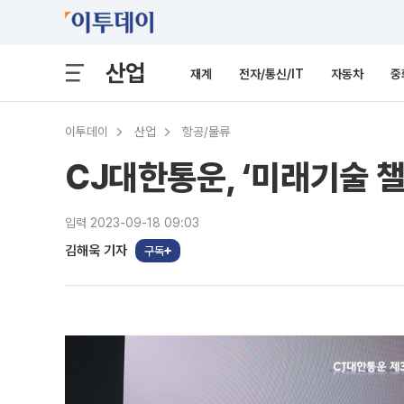
산업
재계
전자/통신/IT
자동차
중
이투데이
산업
항공/물류
CJ대한통운, ‘미래기술 
입력 2023-09-18 09:03
김해욱 기자
구독