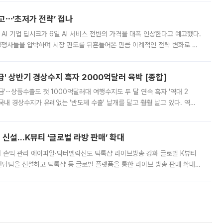
예고⋯‘초저가 전략’ 접나
 AI 기업 딥시크가 6일 AI 서비스 전반의 가격을 대폭 인상한다고 예고했다.
 경쟁사들을 압박하며 시장 판도를 뒤흔들어온 만큼 이례적인 전략 변화로 평
 이날 공지를 통해 구체적인 인상 폭은 공개하지 않았지만 상당한 수
' 상반기 경상수지 흑자 2000억달러 육박 [종합]
급'⋯상품수출도 첫 1000억달러대 여행수지도 두 달 연속 흑자 '역대 2
국내 경상수지가 유례없는 '반도체 수출' 날개를 달고 훨훨 날고 있다. 역대
경상수지 뿐 아니라 상반기 경상수지 흑자도 2000억달러에 근접하며 사상 최
신설…K뷰티 ‘글로벌 라방 판매’ 확대
터 손익 관리 에이피알·닥터멜락신도 틱톡샵 라이브방송 강화 글로벌 K뷰티
담팀을 신설하고 틱톡샵 등 글로벌 플랫폼을 통한 라이브 방송 판매 확대에
급하는 데서 한발 더 나아가 방송 기획과 상품 구성, 출연자 섭외, 손익