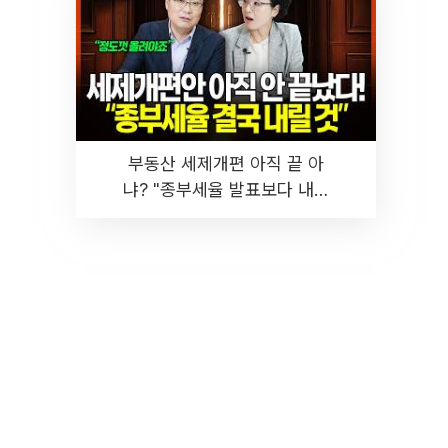
부동산 세제개편 아직 끝 아
냐? "종부세율 발표보다 내릴
것" 장기거주·양도세 전망 I 집
땅지성 I 김인만, 진미윤