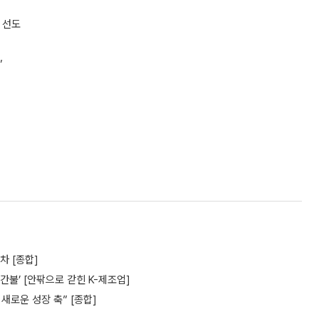
류 선도
”
차 [종합]
간불’ [안팎으로 갇힌 K-제조업]
새로운 성장 축” [종합]