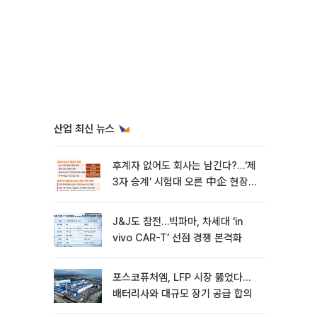
산업 최신 뉴스
후계자 없어도 회사는 남긴다?…‘제
3자 승계’ 시험대 오른 中企 현장
[기업승계 대전환]
J&J도 참전…빅파마, 차세대 ‘in
vivo CAR-T’ 선점 경쟁 본격화
포스코퓨처엠, LFP 시장 뚫었다…
배터리사와 대규모 장기 공급 합의