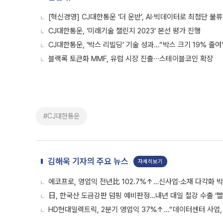
[혁신경영] CJ대한통운 ‘더 운반’, AI·빅데이터로 최첨단 물
CJ대한통운, ‘미래기술 챌린지 2023’ 본선 평가 진행
CJ대한통운, ‘박스 리빌딩’ 기술 성과…“박스 크기 19% 줄여
블랙록 토큰화 MMF, 유럽 시장 진출∙∙∙스테이블코인 확장
#CJ대한통운
김해욱 기자의 주요 뉴스
자세히보기
에코프로, 영업익 전년比 102.7%↑…신사업·소재 다각화 박
日, 한국산 도금강판 덤핑 예비판정…내년 대일 철강 수출 ‘빨
HD현대일렉트릭, 2분기 영업익 37%↑…“데이터센터 사업, 