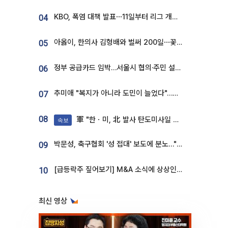
KBO, 폭염 대책 발표⋯11일부터 리그 개시ㆍ경기 오후 7시 시작
04
아옳이, 한의사 김형배와 벌써 200일⋯꽃다발 들고 "프러포즈 아냐"
05
정부 공급카드 임박…서울시 협의·주민 설득이 성패 가른다 [부동산 해법 전쟁]
06
추미애 "복지가 아니라 도민이 늘었다"…재정난 책임론 정면돌파
07
08
軍 "한ㆍ미, 北 발사 탄도미사일 제원 정밀분석 중"
속보
박문성, 축구협회 '성 접대' 보도에 분노…"다 말아먹으려고 작정했나"
09
[급등락주 짚어보기] M&A 소식에 상상인증권ㆍ유니켐 ‘상한가’⋯유증 제동 걸린 SK디앤디↑
10
최신 영상