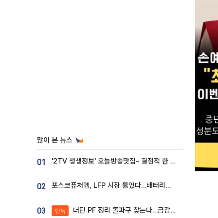
많이 본 뉴스
'2TV 생생정보' 오늘방송맛집- 결정적 한 수, 3종 메밀면! 메밀 소바 맛집 '의○○○○'
01
포스코퓨처엠, LFP 시장 뚫었다…배터리사와 대규모 장기 공급 합의
02
더딘 PF 정리 돌파구 찾는다…금감원, 1년 반 만에 매각설명회 재개
03
단독