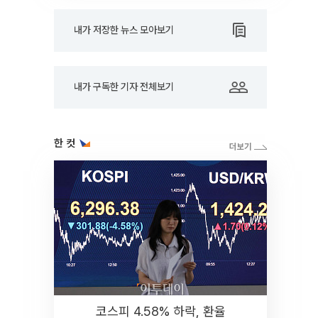
내가 저장한 뉴스 모아보기
내가 구독한 기자 전체보기
한 컷
코스피 4.58% 하락, 환율