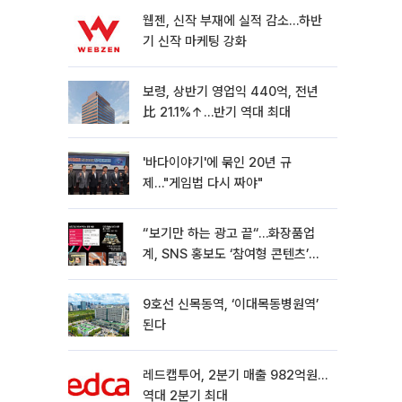
웹젠, 신작 부재에 실적 감소…하반
기 신작 마케팅 강화
보령, 상반기 영업익 440억, 전년
比 21.1%↑…반기 역대 최대
'바다이야기'에 묶인 20년 규
제…"게임법 다시 짜야"
“보기만 하는 광고 끝“…화장품업
계, SNS 홍보도 ‘참여형 콘텐츠’로
변모[K뷰티 라방戰]
9호선 신목동역, ‘이대목동병원역’
된다
레드캡투어, 2분기 매출 982억원…
역대 2분기 최대