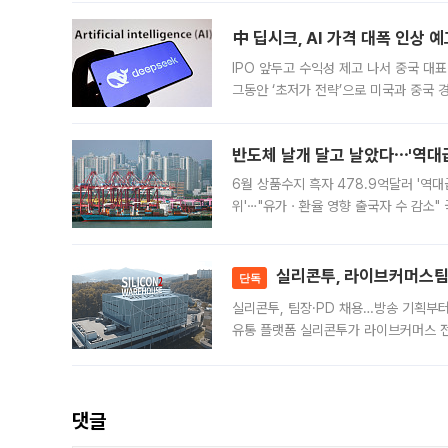
中 딥시크, AI 가격 대폭 인상 
IPO 앞두고 수익성 제고 나서 중국 대표
그동안 ‘초저가 전략’으로 미국과 중국
가된다. 블룸버그통신에 따르면 딥시크는
반도체 날개 달고 날았다⋯'역대급
6월 상품수지 흑자 478.9억달러 '역대
위'⋯"유가ㆍ환율 영향 출국자 수 감소" 
급 수출 호조가 매달 이어지면서 6월 
대 기
실리콘투, 라이브커머스팀 
단독
실리콘투, 팀장·PD 채용…방송 기획부
유통 플랫폼 실리콘투가 라이브커머스 전
나섰다. 국내 화장품을 해외 유통망에 공
댓글