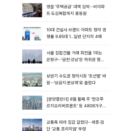
영끌 '주택공급' 대책 임박⋯비아파
트·도심복합까지 총동원
10대 건설사 브랜드 아파트 청약 경
쟁률 9.85대 1…일반 단지의 4배
서울 집합건물 거래 회전율 1위는
은평구⋯'금천·강남'은 하위권 맴돌
아
상반기 수도권 청약시장 '초선별' 바
람⋯'상급지·분상제'로 쏠렸다
[분양캘린더] 8월 둘째 주 ‘한강푸
르지오리버프론트’ 등 4808가구
분양
교통축 따라 집값 갈렸다⋯세종·검
단 ‘교통 프리미엄’ 뚜렷