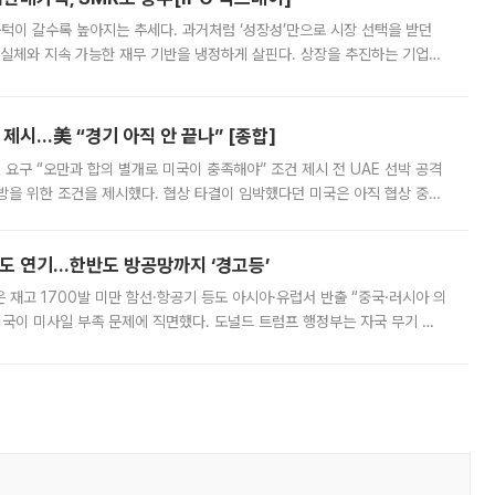
 문턱이 갈수록 높아지는 추세다. 과거처럼 ‘성장성’만으로 시장 선택을 받던
 실체와 지속 가능한 재무 기반을 냉정하게 살핀다. 상장을 추진하는 기업들
를 입증해야 하는 시험대에 섰다. 본지는 상장을 앞둔 기업의 기술 경쟁
제시…美 “경기 아직 안 끝나” [종합]
 요구 “오만과 합의 별개로 미국이 충족해야” 조건 제시 전 UAE 선박 공격
방을 위한 조건을 제시했다. 협상 타결이 임박했다던 미국은 아직 협상 중이
현지시간) 모하마드 바게르 졸가드르 이란 최고국가안보회의 사무총장은 타
품도 연기…한반도 방공망까지 ‘경고등’
은 재고 1700발 미만 함선·항공기 등도 아시아·유럽서 반출 “중국·러시아 의
미국이 미사일 부족 문제에 직면했다. 도널드 트럼프 행정부는 자국 무기 공
 국가들로 향하던 납품마저 연기되고 있는 것으로 전해졌다. 전문가가 중국