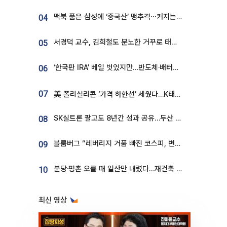
맥북 품은 삼성에 ‘중국산’ 맹추격⋯커지는 노트북 OLED 시장
04
서경덕 교수, 김희철도 분노한 거꾸로 태극기⋯"엉터리는 아냐, 아쉬울 뿐"
05
‘한국판 IRA’ 베일 벗었지만…반도체·배터리 업계 “시행령이 관건”
06
07
美 폴리실리콘 ‘가격 하한선’ 세웠다…K태양광 수혜 기대
SK실트론 팔고도 8년간 성과 공유…두산 인수대금 2.3조가 끝 아냐
08
블룸버그 “레버리지 거품 빠진 코스피, 변동성 최악 국면 지났을 가능성”
09
분당·평촌 오를 때 일산만 내렸다…재건축 기대감도 ‘무색’
10
최신 영상