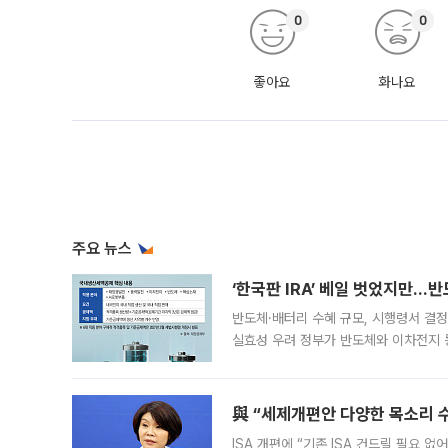
0
0
좋아요
화나요
주요 뉴스
‘한국판 IRA’ 베일 벗었지만…
반도체·배터리 수혜 규모, 시행령서 결정
실효성 우려 정부가 반도체와 이차전지 
법(IRA)’으로 불리는 국내생산세액공제
與 “세제개편안 다양한 목소리 
ISA 개편에 “기존 ISA 건드릴 필요 