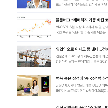
프닝” 선긋기 “주택공급, 인허가권 지닌
견을 수렴해 당정과 개편안에 대한 조율
블룸버그 “레버리지 거품 빠진 코
VKOSPI, 6월 사상 최고치서 두 달
국인 복귀는 ‘신중’ 한국 증시를 뒤흔
했다. 대규모 반대매매로 레버리지 투자
영업익으로 이자도 못 낸다…건설 
건설업계의 수익성과 재무건전성이 최근
감당하지 못하는 한계기업 비중은 2021
이낸싱(PF) 부담이 집중된 건축 부문의
경영
맥북 품은 삼성에 ‘중국산’ 맹추
삼성D 8.6세대 양산…애플 OLED 맥북
66%↑ 노트북용 유기발광다이오드(OL
운데 중국 BOE와 TCL CSOT도 생산
일 업계에 따르면 삼성
실적 꺾였는데 몸값 1조 거론…범