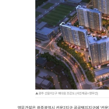
▲광주 선운지2구 예다음 조감도 (사진제공=영무건)
영무건설은 광주광역시 선운2지구 공공택지지구에 '선운2지