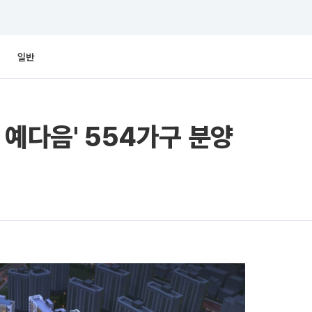
일반
 예다음' 554가구 분양