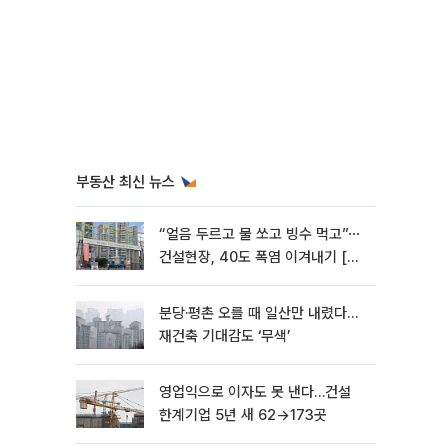
부동산 최신 뉴스
“얼음 두르고 물 쏘고 빙수 먹고”⋯
건설현장, 40도 폭염 이겨내기 [르
포]
분당·평촌 오를 때 일산만 내렸다…
재건축 기대감도 ‘무색’
영업익으로 이자도 못 낸다…건설
한계기업 5년 새 62→173곳