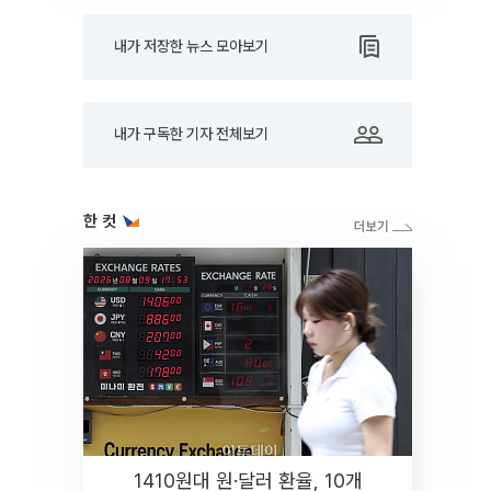
내가 저장한 뉴스 모아보기
내가 구독한 기자 전체보기
한 컷
1410원대 원·달러 환율, 10개