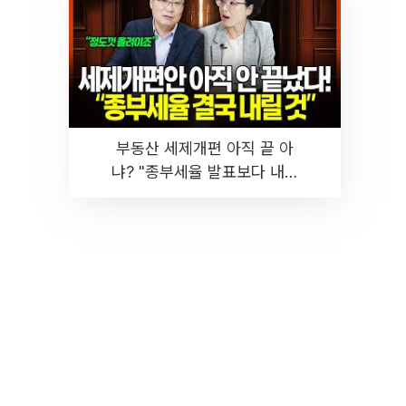
부동산 세제개편 아직 끝 아
냐? "종부세율 발표보다 내릴
것" 장기거주·양도세 전망 I 집
땅지성 I 김인만, 진미윤