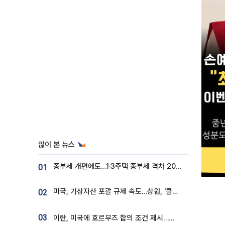
많이 본 뉴스
종부세 개편에도…1·3주택 종부세 격차 2028년부터 확대
01
미국, 가상자산 포괄 규제 속도…상원, ‘클래리티법’ 9월 절차투표 추진
02
03
이란, 미국에 호르무즈 합의 조건 제시…美 “경기 아직 안 끝나” [종합]