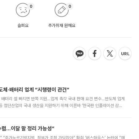
0
0
슬퍼요
추가취재 원해요
반도체·배터리 업계 “시행령이 관건”
 배터리 셀 빠지면 반쪽 지원…업계 촉각 국내 판매 요건 변수…반도체 업계
등 첨단산업의 국내 생산을 지원하기 위해 이른바 ‘한국판 인플레이션 감축
를 신설했지만, 업계에서는 세부 지원 대상에 따라 정책 효과가 크게 달라
수렴…이달 말 정리 가능성”
없어” “주가누르기방지법, 정부가 조정 가닥잡아” 황희 ‘버스하우스’ 논란에 “해