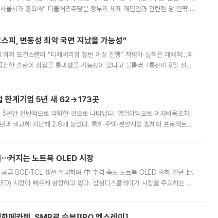
 서울시가 중요해” 더불어민주당은 정부의 세제 개편안과 관련한 당 안팎 의
에 나서겠다고 예고했다. 민주당은 8월 말 당정 조율을 거친 개편안이
스피, 변동성 최악 국면 지났을 가능성”
 만에 최저 모건스탠리 “디레버리징 절반 이상 진행” 저평가·실적은 매력적…외
든 극심한 혼란이 정점을 통과했을 가능성이 있다고 블룸버그통신이 9일 진단
가 상당 부분 정리된 데다 금융당국의 규제 강화로 고위험 상품 거래도 급감
한계기업 5년 새 62→173곳
 5년간 전반적으로 악화한 것으로 나타났다. 영업이익으로 이자비용조차
년과 비교해 지난해 2.8배 늘었다. 특히 주택·분양시장 침체와 프로젝트파
 악화가 두드러졌다. 9일 한국건설산업연구원은 ‘2025년 건설업 외감기업
격⋯커지는 노트북 OLED 시장
 공급 BOE·TCL 생산 확대하며 中 추격 속도 노트북 OLED 출하 전년 比
ED) 시장이 빠르게 성장하고 있다. 삼성디스플레이가 시장을 주도하는 가
 확대에 나서면서 노트북 OLED 시장을 둘러싼 경쟁이 치열해지고 있다. 9
한메카텍, SMR로 승부[IPO 엑스레이]