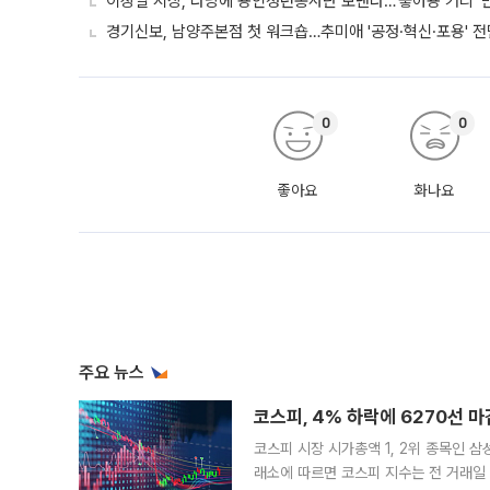
이상일 시장, 다낭에 용인청년봉사단 보낸다…'좋아용 거리' 
경기신보, 남양주본점 첫 워크숍…추미애 '공정·혁신·포용' 전
0
0
좋아요
화나요
주요 뉴스
코스피, 4% 하락에 6270선 마
코스피 시장 시가총액 1, 2위 종목인 
래소에 따르면 코스피 지수는 전 거래일 대