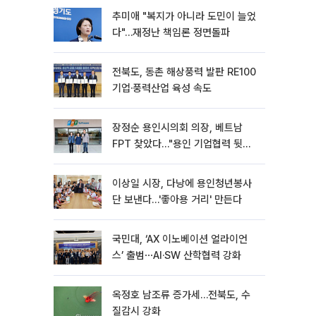
추미애 "복지가 아니라 도민이 늘었
다"…재정난 책임론 정면돌파
전북도, 동촌 해상풍력 발판 RE100
기업·풍력산업 육성 속도
장정순 용인시의회 의장, 베트남
FPT 찾았다…"용인 기업협력 뒷받
침"
이상일 시장, 다낭에 용인청년봉사
단 보낸다…'좋아용 거리' 만든다
국민대, ‘AX 이노베이션 얼라이언
스’ 출범⋯AI·SW 산학협력 강화
옥정호 남조류 증가세…전북도, 수
질감시 강화