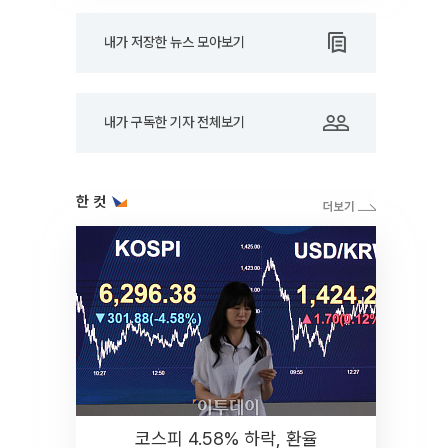
내가 저장한 뉴스 모아보기
내가 구독한 기자 전체보기
한 컷
코스피 4.58% 하락, 환율