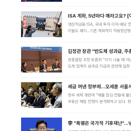
1.81% 내린 6478.75에 출발한 코
다. 이날 오전
ISA 계좌, 5년마다 깨라고요? 
생산적금융 ISA, 국내 투자 이자·배당
이월도 폐지…기존 계좌까지 적용청년형 
는 5년마다 계좌를 해지하라는 건가요?”
편을
김정관 장관 “반도체 성과급, 
관훈클럽 초청 토론회 “이익 나눌 때 아
도체 업계의 성과급 지급과 관련해 일정
최근 상법·자본시장법 개정으로 기업 지
세금 꺼낸 정부에…오세훈 서울시장
정부 세제 개편에 “매물 잠김·전월세 불
부동산 해법 전쟁이 본격화하고 있다. 
드를 꺼내자 서울시는 전·월세 부담만 
李 "폭염은 국가적 기후재난"…냉