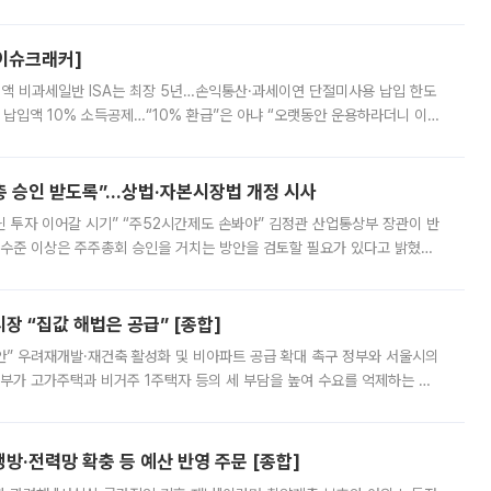
스피는 장중 한때 6550.94까지 오르기도 했으나 6238.32까지 밀리기도 했
[이슈크래커]
 전액 비과세일반 ISA는 최장 5년…손익통산·과세이연 단절미사용 납입 한도
납입액 10% 소득공제…“10% 환급”은 아냐 “오랫동안 운용하라더니 이제
 ‘만능 절세 통장’으로 불리는 개인종합자산관리계좌(ISA)가 두 갈래로 개
주총 승인 받도록”…상법·자본시장법 개정 시사
닌 투자 이어갈 시기” “주52시간제도 손봐야” 김정관 산업통상부 장관이 반
 수준 이상은 주주총회 승인을 거치는 방안을 검토할 필요가 있다고 밝혔다.
배구조와 주주권 강화 논의가 이어지는 가운데, 핵심 연구인력에 대한
 “집값 해법은 공급” [종합]
안” 우려재개발·재건축 활성화 및 비아파트 공급 확대 촉구 정부와 서울시의
정부가 고가주택과 비거주 1주택자 등의 세 부담을 높여 수요를 억제하는 카
키울 것이라며 세금이 아닌 공급이 근본적인 처방이라고 전면 반박했다.
방·전력망 확충 등 예산 반영 주문 [종합]