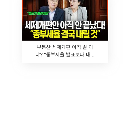
부동산 세제개편 아직 끝 아
냐? "종부세율 발표보다 내릴
것" 장기거주·양도세 전망 I 집
땅지성 I 김인만, 진미윤