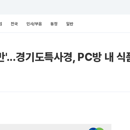
업
전국
인사/부음
동정
일반
'...경기도특사경, PC방 내 