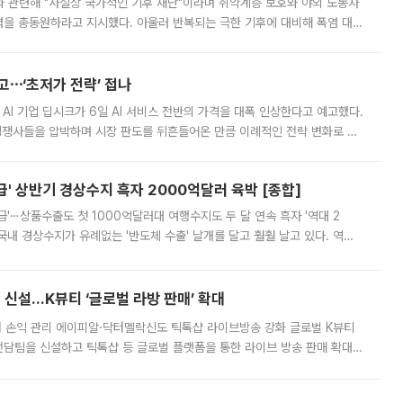
과 관련해 "사실상 국가적인 기후 재난"이라며 취약계층 보호와 야외 노동자
정력을 총동원하라고 지시했다. 아울러 반복되는 극한 기후에 대비해 폭염 대응
영하는 방안도 검토하라고 주문했다. 이 대통령은 이날 폭염·가뭄 대
예고⋯‘초저가 전략’ 접나
 AI 기업 딥시크가 6일 AI 서비스 전반의 가격을 대폭 인상한다고 예고했다.
 경쟁사들을 압박하며 시장 판도를 뒤흔들어온 만큼 이례적인 전략 변화로 평
 이날 공지를 통해 구체적인 인상 폭은 공개하지 않았지만 상당한 수
' 상반기 경상수지 흑자 2000억달러 육박 [종합]
급'⋯상품수출도 첫 1000억달러대 여행수지도 두 달 연속 흑자 '역대 2
국내 경상수지가 유례없는 '반도체 수출' 날개를 달고 훨훨 날고 있다. 역대
경상수지 뿐 아니라 상반기 경상수지 흑자도 2000억달러에 근접하며 사상 최
신설…K뷰티 ‘글로벌 라방 판매’ 확대
터 손익 관리 에이피알·닥터멜락신도 틱톡샵 라이브방송 강화 글로벌 K뷰티
담팀을 신설하고 틱톡샵 등 글로벌 플랫폼을 통한 라이브 방송 판매 확대에
급하는 데서 한발 더 나아가 방송 기획과 상품 구성, 출연자 섭외, 손익