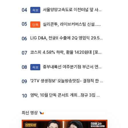
서울양양고속도로 이천터널 앞 사고 발생
04
속보
05
실리콘투, 라이브커머스팀 신설…K뷰티 ‘글로벌 판매망’ 확대[K뷰티 라방戰]
단독
LIG D&A, 천궁Ⅱ 수출에 2Q 영업익 29.5%↑…수주잔고 24.6조 [종합]
06
코스피 4.58% 하락, 환율 1420원대 [포토]
07
중부내륙선 여주분기점 부근서 연이은 추돌사고 발생
08
속보
'2TV 생생정보' 오늘방송맛집- 결정적 한 수, 3종 메밀면! 메밀 소바 맛집 '의○○○○'
09
영탁, 10월 단독 콘서트 개최…정규 3집 신곡 첫선
10
최신 영상