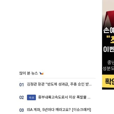
많이 본 뉴스
김정관 장관 “반도체 성과급, 주총 승인 받도록”…상법·자본시장법 개정 시사
01
중부내륙고속도로서 미상 폭발물 발견
02
속보
ISA 계좌, 5년마다 깨라고요? [이슈크래커]
03