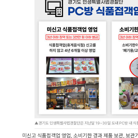
▲경기도 민생특별사법경찰단은 지난달 19~30일 도내 PC방 내 식
미신고 식품접객업 영업, 소비기한 경과 제품 보관, 보관