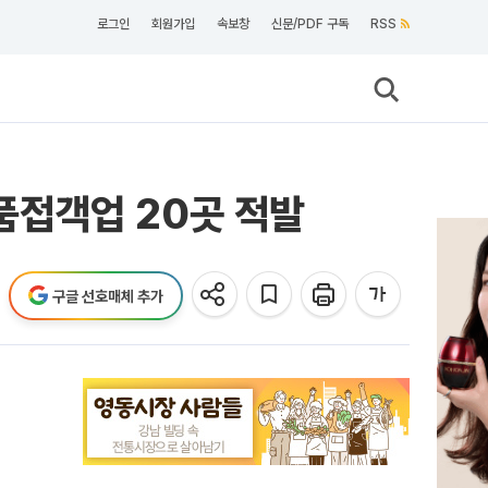
로그인
회원가입
속보창
신문/PDF 구독
RSS
식품접객업 20곳 적발
구글 선호매체 추가