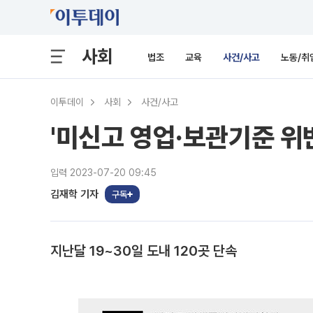
사회
법조
교육
사건/사고
노동/취
이투데이
사회
사건/사고
'미신고 영업·보관기준 위반
입력 2023-07-20 09:45
김재학 기자
구독
지난달 19~30일 도내 120곳 단속