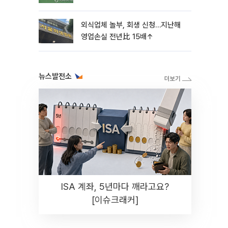
외식업체 놀부, 회생 신청…지난해
영업손실 전년比 15배↑
뉴스발전소
ISA 계좌, 5년마다 깨라고요?
[이슈크래커]