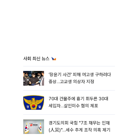
사회 최신 뉴스
'장윤기 사건' 피해 여고생 구하려다
중상…고교생 의상자 지정
70대 건물주에 흉기 휘두른 30대
세입자…살인미수 혐의 체포
경기도의회 국힘 "7조 채무는 인재
(人災)"…세수 추계 조작 의혹 제기