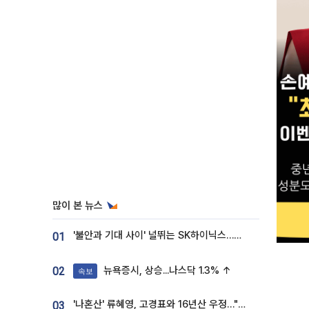
많이 본 뉴스
'불안과 기대 사이' 널뛰는 SK하이닉스…증권가 "HBM4·LTA 기반 펀터멘털 견고"
01
뉴욕증시, 상승...나스닥 1.3% ↑
02
속보
'나혼산' 류혜영, 고경표와 16년산 우정…"자취방서 부모님과 마주쳐"
03