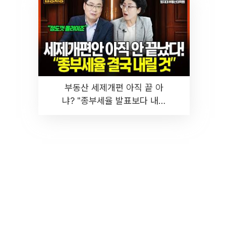
부동산 세제개편 아직 끝 아
냐? "종부세율 발표보다 내릴
것" 장기거주·양도세 전망 I 집
땅지성 I 김인만, 진미윤