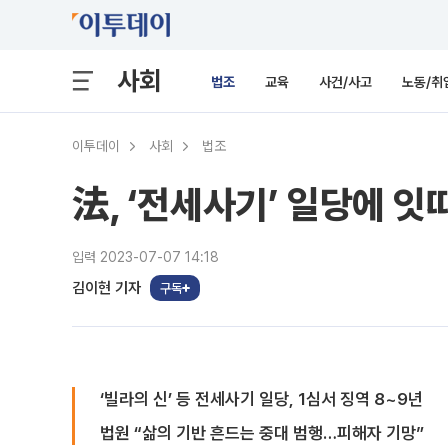
사회
법조
교육
사건/사고
노동/취
이투데이
사회
법조
法, ‘전세사기’ 일당에 
입력 2023-07-07 14:18
김이현 기자
구독
‘빌라의 신’ 등 전세사기 일당, 1심서 징역 8~9년
법원 “삶의 기반 흔드는 중대 범행…피해자 기망”