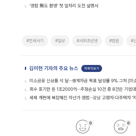
‘경험 無도 환영’ 첫 일자리 도전 설명서
#전세사기
#일당
#사회초년생
#법원
#
김이현 기자의 주요 뉴스
자세히보기
미소금융 신상품 석 달⋯생계자금 목표 달성률 9% 그쳐 [미
회수 포기한 돈 1조2000억⋯추정손실 10건 중 8건은 기업
세제 개편에 복잡해진 자산가 셈법⋯강남 고령자·다주택자 ‘
0
0