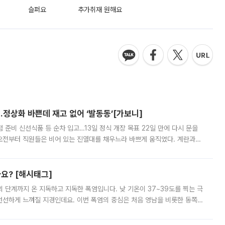
슬퍼요
추가취재 원해요
…정상화 바쁜데 재고 없어 ‘발동동’[가보니]
준비 신선식품 등 순차 입고…13일 정식 개장 목표 22일 만에 다시 문을
오전부터 직원들은 비어 있는 진열대를 채우느라 바쁘게 움직였다. 계란과
리를 잡기 시작했지만, 매장 곳곳엔 여전히 텅 빈 매대가 먼저 눈에 들어왔
까요? [해시태그]
’의 단계까지 온 지독하고 지독한 폭염입니다. 낮 기온이 37~39도를 찍는 극
 선선하게 느껴질 지경인데요. 이번 폭염의 중심은 처음 영남을 비롯한 동쪽
 북서풍이 산맥을 넘어 영남 쪽으로 내려오면서 뜨겁고 건조해졌는데요.