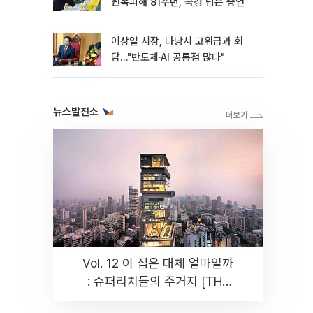
원폭피해 81주년, 국경 넘은 증언
이상일 시장, 다낭시 고위급과 회
담…"반도체·AI 공통점 많다"
뉴스발전소
Vol. 12 이 집은 대체 얼마일까
: 슈퍼리치들의 주거지 [THE
RARE]