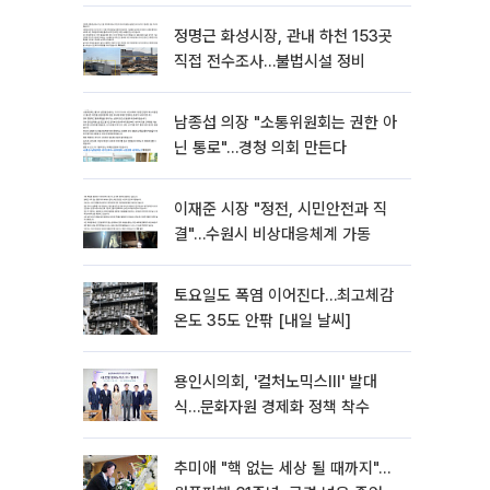
정명근 화성시장, 관내 하천 153곳
직접 전수조사…불법시설 정비
남종섭 의장 "소통위원회는 권한 아
닌 통로"…경청 의회 만든다
이재준 시장 "정전, 시민안전과 직
결"…수원시 비상대응체계 가동
토요일도 폭염 이어진다…최고체감
온도 35도 안팎 [내일 날씨]
용인시의회, '컬처노믹스Ⅲ' 발대
식…문화자원 경제화 정책 착수
추미애 "핵 없는 세상 될 때까지"…