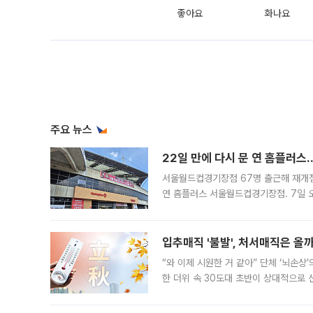
좋아요
화나요
주요 뉴스
22일 만에 다시 문 연 홈플러스
서울월드컵경기장점 67명 출근해 재개점 
연 홈플러스 서울월드컵경기장점. 7일 
우유, 과일 같은 신선식품이 차근차근 자
입추매직 '불발', 처서매직은 올
“와 이제 시원한 거 같아” 단체 ‘뇌손상
한 더위 속 30도대 초반이 상대적으로
지역에 있었습니다. 7월 말에는 서풍과