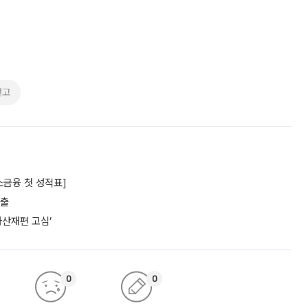
선고
소금융 첫 성적표]
대출
자산재편 고심’
0
0