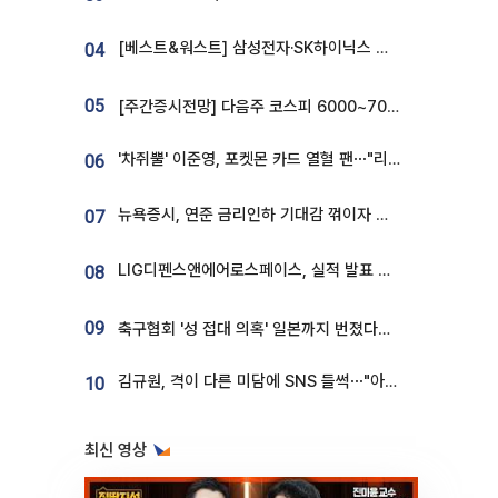
[베스트&워스트] 삼성전자·SK하이닉스 밀린 한 주…상상인증권은 85% 급등
04
05
[주간증시전망] 다음주 코스피 6000~7000⋯“外人 수급은 정책이 변수”
'차쥐뿔' 이준영, 포켓몬 카드 열혈 팬⋯"리셀러 처단할 것"
06
뉴욕증시, 연준 금리인하 기대감 꺾이자 상승...S&P500 사상 최고치 [종합]
07
LIG디펜스앤에어로스페이스, 실적 발표 후 급락→반등⋯증권가 “28년까지 튼튼”
08
09
축구협회 '성 접대 의혹' 일본까지 번졌다…日 심판 실명 공개
김규원, 격이 다른 미담에 SNS 들썩⋯"아이 속옷 빨고 졸업식도 참석"
10
최신 영상