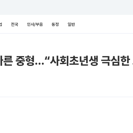
업
전국
인사/부음
동정
일반
잇따른 중형…“사회초년생 극심한