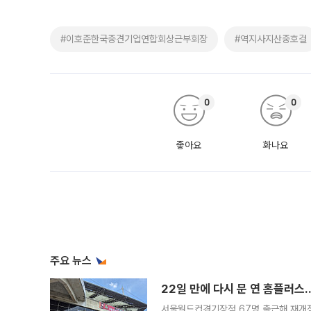
#이호준한국중견기업연합회상근부회장
#역지사지산중호걸
0
0
좋아요
화나요
주요 뉴스
22일 만에 다시 문 연 홈플러스
서울월드컵경기장점 67명 출근해 재개점 