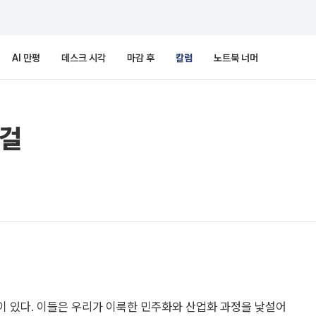
AI 만평
데스크 시각
마감 후
칼럼
노트북 너머
호걸
이 있다. 이들은 우리가 이룩한 민주화와 산업화 과정을 낯설어