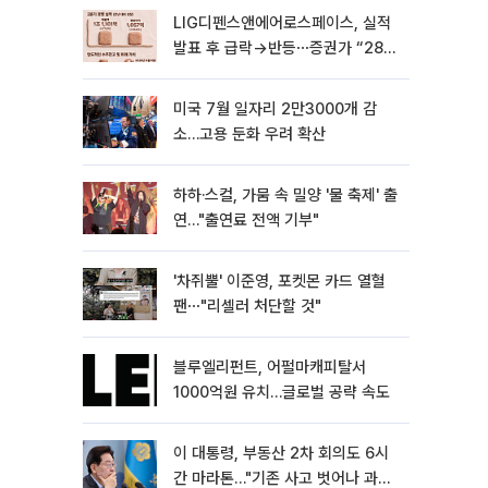
LIG디펜스앤에어로스페이스, 실적
발표 후 급락→반등⋯증권가 “28년
까지 튼튼”
미국 7월 일자리 2만3000개 감
소…고용 둔화 우려 확산
하하·스컬, 가뭄 속 밀양 '물 축제' 출
연…"출연료 전액 기부"
'차쥐뿔' 이준영, 포켓몬 카드 열혈
팬⋯"리셀러 처단할 것"
블루엘리펀트, 어펄마캐피탈서
1000억원 유치…글로벌 공략 속도
이 대통령, 부동산 2차 회의도 6시
간 마라톤…"기존 사고 벗어나 과감