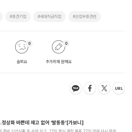
#중견기업
#세대직급직업
#산업부중견련
0
0
슬퍼요
추가취재 원해요
…정상화 바쁜데 재고 없어 ‘발동동’[가보니]
준비 신선식품 등 순차 입고…13일 정식 개장 목표 22일 만에 다시 문을