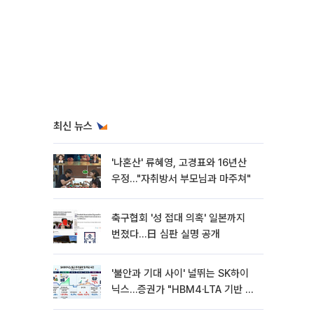
최신 뉴스
'나혼산' 류혜영, 고경표와 16년산
우정…"자취방서 부모님과 마주쳐"
축구협회 '성 접대 의혹' 일본까지
번졌다…日 심판 실명 공개
'불안과 기대 사이' 널뛰는 SK하이
닉스…증권가 "HBM4·LTA 기반 펀
터멘털 견고"