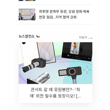
히 실천"
최휘영 문체부 장관, 강원 문화·체육
현장 점검…지역 협력 강화
뉴스발전소
콘서트 갈 때 응원봉만?⋯'최
애' 위한 필수품 등장이오! [솔
드아웃]