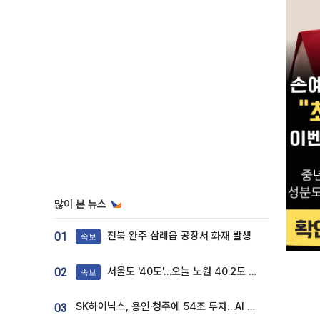
많이 본 뉴스
전북 완주 삼례읍 공장서 화재 발생
01
속보
서울도 '40도'…오늘 노원 40.2도 기록
02
속보
SK하이닉스, 용인·청주에 54조 투자…AI 메모리 생산기지 키운다
03