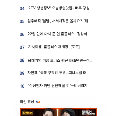
'2TV 생생정보' 오늘방송맛집- 배우 강성진 단골! 쌀국수ㆍ푸팟퐁 커리 맛집 '블○○○'
04
입추매직 '불발', 처서매직은 올까요? [해시태그]
05
22일 만에 다시 문 연 홈플러스…정상화 바쁜데 재고 없어 ‘발동동’[가보니]
06
'기사회생, 홈플러스 재개장' [포토]
07
08
日대기업 여름 보너스 평균 935만원⋯건설회사 1800만 넘어
차인표 "동생 구강암 투병…떠나보낼 때 가장 힘들었다”
09
“삼성전자 하단 단단해질 것”⋯레버리지 규제에 쏠림 완화 [찐코노미]
10
최신 영상