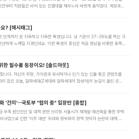
오전부터 직원들은 비어 있는 진열대를 채우느라 바쁘게 움직였다. 계란과
리를 잡기 시작했지만, 매장 곳곳엔 여전히 텅 빈 매대가 먼저 눈에 들어왔
까요? [해시태그]
’의 단계까지 온 지독하고 지독한 폭염입니다. 낮 기온이 37~39도를 찍는 극
 선선하게 느껴질 지경인데요. 이번 폭염의 중심은 처음 영남을 비롯한 동쪽
 북서풍이 산맥을 넘어 영남 쪽으로 내려오면서 뜨겁고 건조해졌는데요.
 위한 필수품 등장이오! [솔드아웃]
합니다. 자신의 취향, 가치관과 유사하거나 인기 있는 인물 혹은 콘텐츠를
'가 자리 잡은 오늘, 잘파세대(Z세대와 알파세대의 합성어)의 눈길이 쏠린 곳은
리는 공연장. 응원봉만큼이나 눈에 띄는 게 있습니다. 공연이 시작되기
 '건의'⋯국토부 "협의 중" 입장만 [종합]
급 부족 원인진단 및 대책 관련 브리핑 서울시가 재개발·재건축을 통한 주택
비사업으로 인한 '이주 대란' 우려와 정부와의 정책 엇박자 논란에 대해 정
실장은 2031년까지 31만 가구 착공 목표에 차질이 없다는 입장이나,