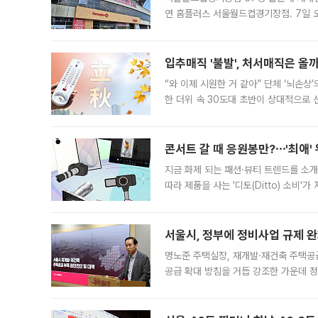
연 홈플러스 서울월드컵경기장점. 7일 
우유, 과일 같은 신선식품이 차근차근 자
입추매직 '불발', 처서매직은 올
“와 이제 시원한 거 같아” 단체 ‘뇌손상
한 더위 속 30도대 초반이 상대적으로
지역에 있었습니다. 7월 말에는 서풍과
콘서트 갈 때 응원봉만?⋯'최애'
지금 화제 되는 패션·뷰티 트렌드를 소개
따라 제품을 사는 '디토(Ditto) 소비
어디일까요? 아이돌 콘서트 시작을 기다
서울시, 정부에 정비사업 규제 완화
명노준 주택실장, 재개발·재건축 주택공
공급 확대 방침을 거듭 강조한 가운데 정
면 반박하고 나섰다. 명노준 서울시 주택