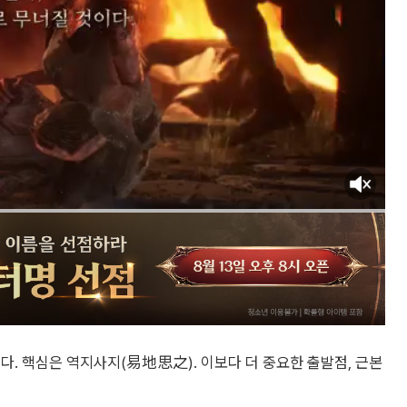
다. 핵심은 역지사지(易地思之). 이보다 더 중요한 출발점, 근본