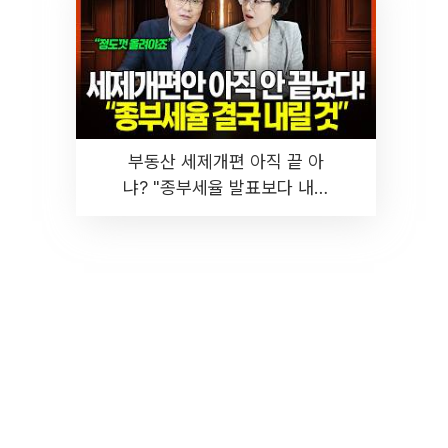
부동산 세제개편 아직 끝 아
냐? "종부세율 발표보다 내릴
것" 장기거주·양도세 전망 I 집
땅지성 I 김인만, 진미윤