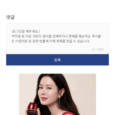
댓글
0 / 300