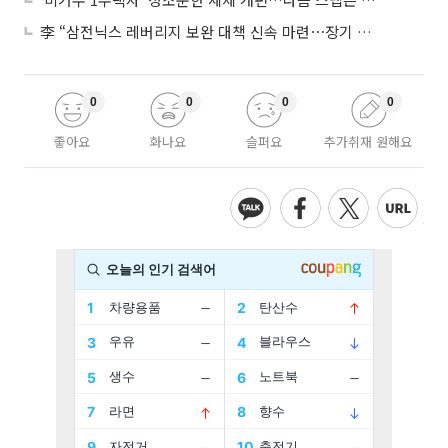
李 “삼전닉스 레버리지 보완 대책 신속 마련⋯장기 채무 과감히 탕감”
0
0
0
0
좋아요
화나요
슬퍼요
추가취재 원해요