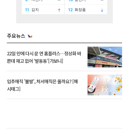
주요뉴스
22일 만에 다시 문 연 홈플러스…정상화 바
쁜데 재고 없어 ‘발동동’[가보니]
입추매직 '불발', 처서매직은 올까요? [해
시태그]