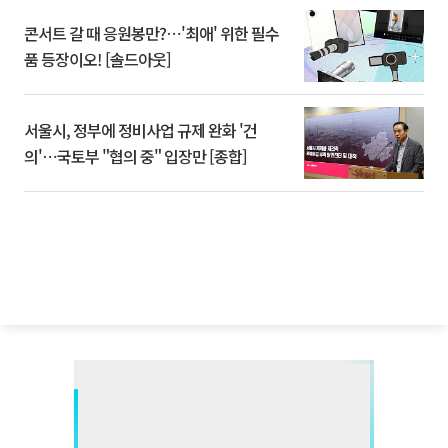
콘서트 갈 때 응원봉만?⋯'최애' 위한 필수
품 등장이오! [솔드아웃]
서울시, 정부에 정비사업 규제 완화 '건
의'⋯국토부 "협의 중" 입장만 [종합]