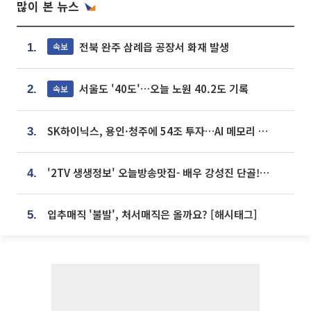
많이 본 뉴스
전북 완주 삼례읍 공장서 화재 발생
속보
1.
서울도 '40도'…오늘 노원 40.2도 기록
속보
2.
SK하이닉스, 용인·청주에 54조 투자…AI 메모리 생산기지 키운다
3.
'2TV 생생정보' 오늘방송맛집- 배우 강성진 단골! 쌀국수ㆍ푸팟퐁 커리 맛집 '블○○○'
4.
입추매직 '불발', 처서매직은 올까요? [해시태그]
5.