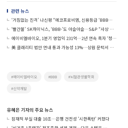
관련 뉴스
‘거침없는 진격’ 나신평 “에코프로비엠, 신용등급 ‘BBB→A-’ 상향…높은 실적 성장”
‘빨간불’ SK하이닉스, ‘BBB-’도 아슬아슬…S&P “사상 최악 1분기, 등급 유지 여력 감소”
에이비엘바이오, 1분기 영업익 231억…2년 연속 흑자 ‘청신호’
美 클래리티 법안 연내 통과 가능성 13%…상원 문턱서 제동
#에이비엘바이오
#BBB
#뇌혈관생물학회
#신약개발
유혜은 기자의 주요 뉴스
잠재적 부실 대출 10조…은행 건전성 '시한폭탄' 커졌다
‘비거주 1주택자’ 정조준한 세제 개편…다음 스텝은 금융 대책