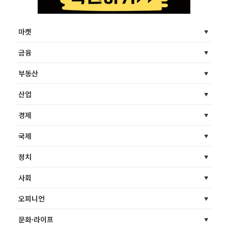
마켓
금융
부동산
산업
경제
국제
정치
사회
오피니언
문화·라이프