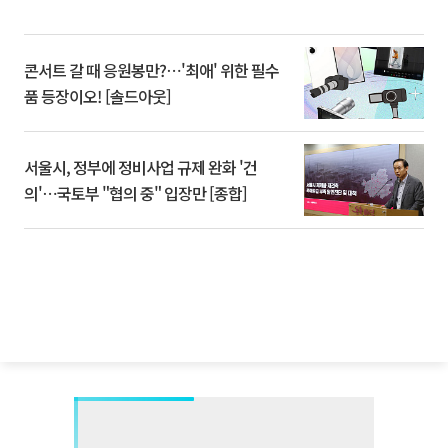
콘서트 갈 때 응원봉만?⋯'최애' 위한 필수
품 등장이오! [솔드아웃]
서울시, 정부에 정비사업 규제 완화 '건
의'⋯국토부 "협의 중" 입장만 [종합]