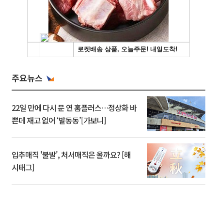
주요뉴스
22일 만에 다시 문 연 홈플러스…정상화 바
쁜데 재고 없어 ‘발동동’[가보니]
입추매직 '불발', 처서매직은 올까요? [해
시태그]