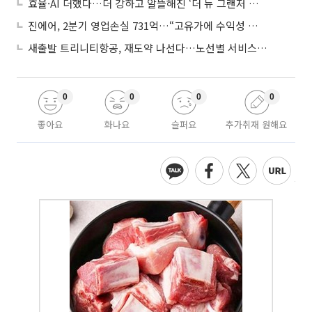
효율·AI 더했다…더 강하고 알뜰해진 ‘더 뉴 그랜저 하이브리드’
진에어, 2분기 영업손실 731억…“고유가에 수익성 악화”
새출발 트리니티항공, 재도약 나선다…노선별 서비스 차별화
0
0
0
0
좋아요
화나요
슬퍼요
추가취재 원해요