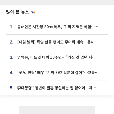
많이 본 뉴스
동해안은 시간당 80㎜ 폭우, 그 외 지역은 폭염…‘극과 극 날씨’
1.
[내일 날씨] 폭염 한풀 꺾여도 무더위 계속⋯동해안 이틀 연속 비
2.
임영웅, 어느덧 데뷔 10주년⋯"가진 것 없던 시절, 내 앞엔 20명의 팬뿐"
3.
'굿 윌 헌팅' 배우 "기아 EV2 덕분에 살아"…교통사고 후 안전성 극찬
4.
李대통령 “청년이 결혼 망설이는 일 없어야...제도상 불이익 조사”
5.