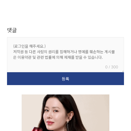
댓글
0 / 300