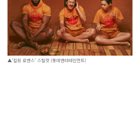
▲'킬링 로맨스' 스틸컷 (롯데엔터테인먼트)