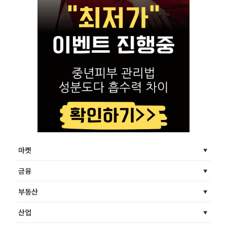
마켓
금융
부동산
산업