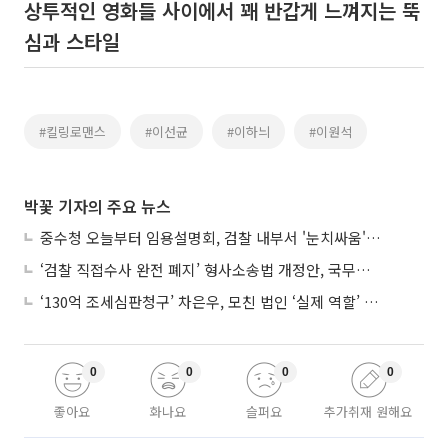
상투적인 영화들 사이에서 꽤 반갑게 느껴지는 뚝
심과 스타일
#킬링로맨스
#이선균
#이하늬
#이원석
박꽃 기자의 주요 뉴스
중수청 오늘부터 임용설명회, 검찰 내부서 '눈치싸움' 기류변화도
‘검찰 직접수사 완전 폐지’ 형사소송법 개정안, 국무회의 통과
‘130억 조세심판청구’ 차은우, 모친 법인 ‘실제 역할’ 다툴 듯
0
0
0
0
좋아요
화나요
슬퍼요
추가취재 원해요