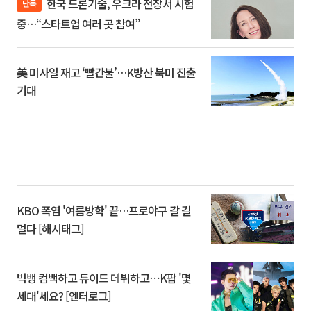
한국 드론기술, 우크라 전장서 시험
단독
중…“스타트업 여러 곳 참여”
美 미사일 재고 ‘빨간불’…K방산 북미 진출
기대
KBO 폭염 '여름방학' 끝…프로야구 갈 길
멀다 [해시태그]
빅뱅 컴백하고 튜이드 데뷔하고⋯K팝 '몇
세대'세요? [엔터로그]