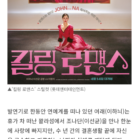
▲'킬링 로맨스' 스틸컷 (롯데엔터테인먼트)
발연기로 한동안 연예계를 떠나 있던 여래(이하늬)는
휴가 차 떠난 꽐라섬에서 조나단(이선균)을 만나 한눈
에 사랑에 빠지지만, 수 년 간의 결혼생활 끝에 자신