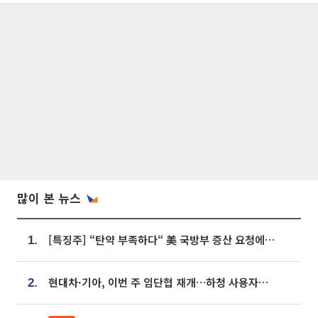
많이 본 뉴스
[특징주] “탄약 부족하다“ 美 국방부 증산 요청에⋯국내 방산주 급등세
1.
현대차·기아, 이번 주 임단협 재개…하청 사용자성 재심도 ‘변수’
2.