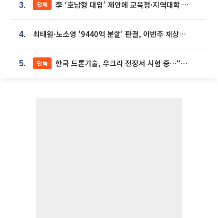
李 ‘호남형 대입’ 제안에 교육청·지역대학 서·논술형 입시 연계 '착수'
단독
3.
최태원·노소영 '9440억 분할' 판결, 이번주 재상고 여부 주목
4.
한국 드론기술, 우크라 전장서 시험 중…“스타트업 여러 곳 참여”
단독
5.