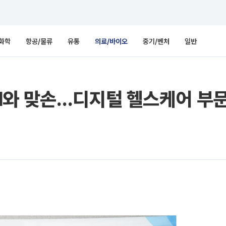
화학
항공/물류
유통
의료/바이오
중기/벤처
일반
I와 맞손…디지털 헬스케어 부문