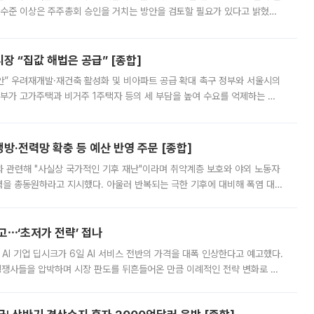
 수준 이상은 주주총회 승인을 거치는 방안을 검토할 필요가 있다고 밝혔다.
배구조와 주주권 강화 논의가 이어지는 가운데, 핵심 연구인력에 대한
 “집값 해법은 공급” [종합]
안” 우려재개발·재건축 활성화 및 비아파트 공급 확대 촉구 정부와 서울시의
정부가 고가주택과 비거주 1주택자 등의 세 부담을 높여 수요를 억제하는 카
키울 것이라며 세금이 아닌 공급이 근본적인 처방이라고 전면 반박했다.
방·전력망 확충 등 예산 반영 주문 [종합]
과 관련해 "사실상 국가적인 기후 재난"이라며 취약계층 보호와 야외 노동자
정력을 총동원하라고 지시했다. 아울러 반복되는 극한 기후에 대비해 폭염 대응
영하는 방안도 검토하라고 주문했다. 이 대통령은 이날 폭염·가뭄 대
예고⋯‘초저가 전략’ 접나
 AI 기업 딥시크가 6일 AI 서비스 전반의 가격을 대폭 인상한다고 예고했다.
 경쟁사들을 압박하며 시장 판도를 뒤흔들어온 만큼 이례적인 전략 변화로 평
 이날 공지를 통해 구체적인 인상 폭은 공개하지 않았지만 상당한 수