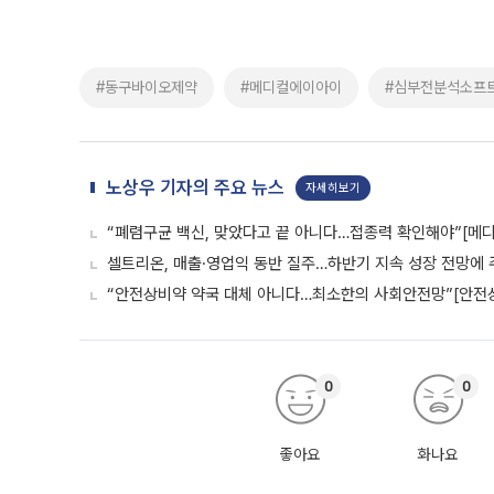
#동구바이오제약
#메디컬에이아이
#심부전분석소프
노상우 기자의 주요 뉴스
자세히보기
“폐렴구균 백신, 맞았다고 끝 아니다…접종력 확인해야”[메디
셀트리온, 매출·영업익 동반 질주…하반기 지속 성장 전망에 
“안전상비약 약국 대체 아니다…최소한의 사회안전망”[안전
0
0
좋아요
화나요