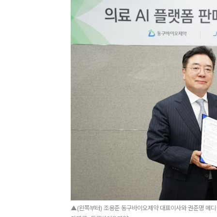
▲(왼쪽부터) 조용준 동구바이오제약 대표이사와 권준명 메디