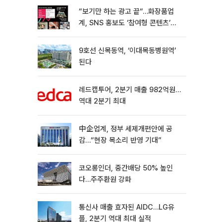
“보기만 하는 광고 끝“…화장품업
계, SNS 홍보도 ‘참여형 콘텐츠’로
변모[K뷰티 라방戰]
9호선 신목동역, ‘이대목동병원역’
된다
레드캡투어, 2분기 매출 982억원…
역대 2분기 최대
中企업계, 정부 세제개편안에 공
감…“현장 목소리 반영 기대”
코오롱인더, 중간배당 50% 높인
다…주주환원 강화
통신사 매출 효자된 AIDC…LG유
플, 2분기 역대 최대 실적