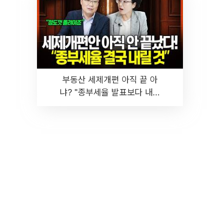
부동산 세제개편 아직 끝 아
냐? "종부세율 발표보다 내릴
것" 장기거주·양도세 전망 I 집
땅지성 I 김인만, 진미윤