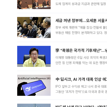
도체 업계의 성과급 지급과 관련해 일정
최근 상법·자본시장법 개정으로 기업 지
세금 꺼낸 정부에…오세훈 서울시장
정부 세제 개편에 “매물 잠김·전월세 불
부동산 해법 전쟁이 본격화하고 있다. 
드를 꺼내자 서울시는 전·월세 부담만 
李 "폭염은 국가적 기후재난"…냉
이재명 대통령은 6일 사상 최악의 폭염
안전 등 인명 피해를 막는 데 모든 행
인프라 확충 계획을 내년도 예산안에 반
中 딥시크, AI 가격 대폭 인상 
IPO 앞두고 수익성 제고 나서 중국 대표
그동안 ‘초저가 전략’으로 미국과 중국
가된다. 블룸버그통신에 따르면 딥시크는