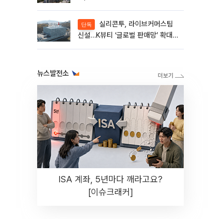
실리콘투, 라이브커머스팀
단독
신설…K뷰티 ‘글로벌 판매망’ 확대
[K뷰티 라방戰]
뉴스발전소
ISA 계좌, 5년마다 깨라고요?
[이슈크래커]