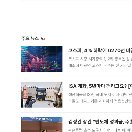
주요 뉴스
코스피, 4% 하락에 6270선 마
코스피 시장 시가총액 1, 2위 종목인 
래소에 따르면 코스피 지수는 전 거래일 대
1.81% 내린 6478.75에 출발한 코
다. 이날 오전
ISA 계좌, 5년마다 깨라고요? 
생산적금융 ISA, 국내 투자 이자·배당
이월도 폐지…기존 계좌까지 적용청년형 
는 5년마다 계좌를 해지하라는 건가요?”
편을
김정관 장관 “반도체 성과급, 
관훈클럽 초청 토론회 “이익 나눌 때 아