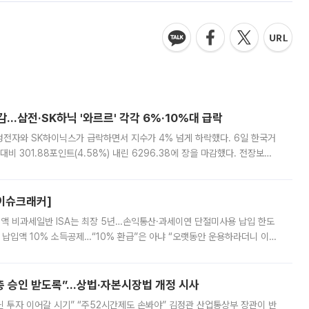
감…삼전·SK하닉 '와르르' 각각 6%·10%대 급락
삼성전자와 SK하이닉스가 급락하면서 지수가 4% 넘게 하락했다. 6일 한국거
비 301.88포인트(4.58%) 내린 6296.38에 장을 마감했다. 전장보다
스피는 장중 한때 6550.94까지 오르기도 했으나 6238.32까지 밀리기도 했
[이슈크래커]
 전액 비과세일반 ISA는 최장 5년…손익통산·과세이연 단절미사용 납입 한도
납입액 10% 소득공제…“10% 환급”은 아냐 “오랫동안 운용하라더니 이제
 ‘만능 절세 통장’으로 불리는 개인종합자산관리계좌(ISA)가 두 갈래로 개
주총 승인 받도록”…상법·자본시장법 개정 시사
닌 투자 이어갈 시기” “주52시간제도 손봐야” 김정관 산업통상부 장관이 반