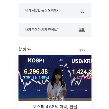
내가 저장한 뉴스 모아보기
내가 구독한 기자 전체보기
한 컷
코스피 4.58% 하락, 환율