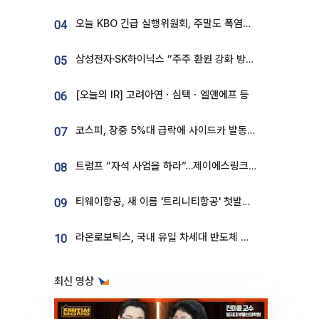
오늘 KBO 긴급 실행위원회, 주말도 폭염취소 될까
04
삼성전자·SK하이닉스 “주주 환원 강화 방안 마련”
05
[오늘의 IR] 고려아연ㆍ심텍ㆍ엘앤에프 등
06
코스피, 장중 5%대 급락에 사이드카 발동…삼성·SK 동반 폭락
07
트럼프 “자석 사업을 하라”…제이에스링크, 비중국 영구자석 공급망 구축 속도
08
티웨이항공, 새 이름 '트리니티항공' 첫발…SSC 전략 본격화
09
라온로보틱스, 국내 유일 차세대 반도체 공정 로봇 개발 ‘고객사 테스트 진행’
10
최신 영상