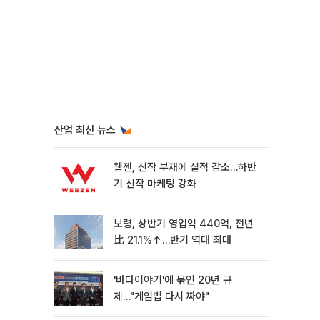
산업 최신 뉴스
웹젠, 신작 부재에 실적 감소…하반
기 신작 마케팅 강화
보령, 상반기 영업익 440억, 전년
比 21.1%↑…반기 역대 최대
'바다이야기'에 묶인 20년 규
제…"게임법 다시 짜야"