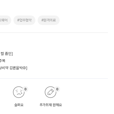
트웨어
#업무협약
#원격의료
컬 줌인]
주목
상비약 갑론을박③]
0
0
슬퍼요
추가취재 원해요