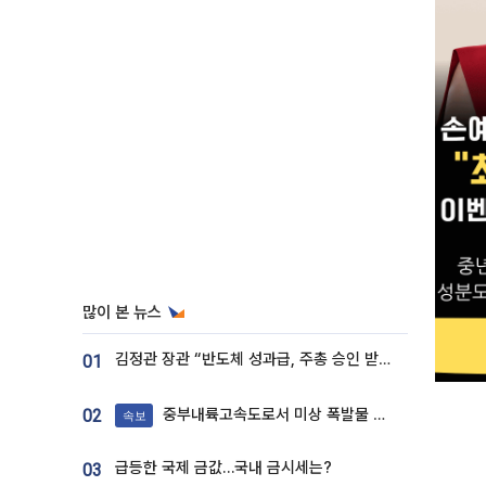
많이 본 뉴스
김정관 장관 “반도체 성과급, 주총 승인 받도록”…상법·자본시장법 개정 시사
01
중부내륙고속도로서 미상 폭발물 발견
02
속보
급등한 국제 금값…국내 금시세는?
03