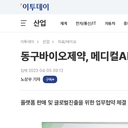
산업
재계
전자/통신/IT
자동차
중
이투데이
산업
의료/바이오
동구바이오제약, 메디컬A
입력 2023-04-05 09:13
노상우 기자
구독
플랫폼 판매 및 글로벌진출을 위한 업무협약 체결