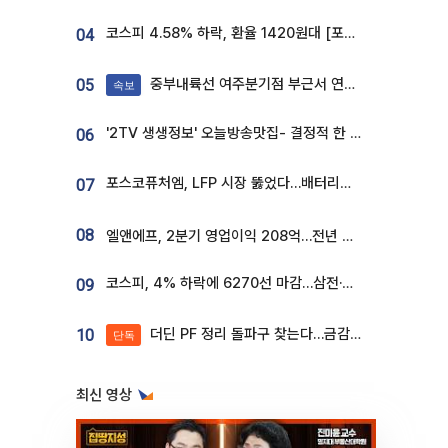
코스피 4.58% 하락, 환율 1420원대 [포토]
04
중부내륙선 여주분기점 부근서 연이은 추돌사고 발생
05
속보
'2TV 생생정보' 오늘방송맛집- 결정적 한 수, 3종 메밀면! 메밀 소바 맛집 '의○○○○'
06
포스코퓨처엠, LFP 시장 뚫었다…배터리사와 대규모 장기 공급 합의
07
08
엘앤에프, 2분기 영업이익 208억…전년 比 흑자전환
코스피, 4% 하락에 6270선 마감…삼전·SK하닉 '와르르' 각각 6%·10%대 급락
09
더딘 PF 정리 돌파구 찾는다…금감원, 1년 반 만에 매각설명회 재개
10
단독
최신 영상