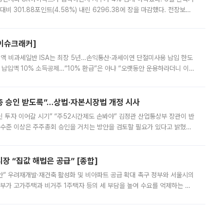
비 301.88포인트(4.58%) 내린 6296.38에 장을 마감했다. 전장보다
스피는 장중 한때 6550.94까지 오르기도 했으나 6238.32까지 밀리기도 했
[이슈크래커]
 전액 비과세일반 ISA는 최장 5년…손익통산·과세이연 단절미사용 납입 한도
납입액 10% 소득공제…“10% 환급”은 아냐 “오랫동안 운용하라더니 이제
 ‘만능 절세 통장’으로 불리는 개인종합자산관리계좌(ISA)가 두 갈래로 개
주총 승인 받도록”…상법·자본시장법 개정 시사
닌 투자 이어갈 시기” “주52시간제도 손봐야” 김정관 산업통상부 장관이 반
 수준 이상은 주주총회 승인을 거치는 방안을 검토할 필요가 있다고 밝혔다.
배구조와 주주권 강화 논의가 이어지는 가운데, 핵심 연구인력에 대한
 “집값 해법은 공급” [종합]
안” 우려재개발·재건축 활성화 및 비아파트 공급 확대 촉구 정부와 서울시의
정부가 고가주택과 비거주 1주택자 등의 세 부담을 높여 수요를 억제하는 카
키울 것이라며 세금이 아닌 공급이 근본적인 처방이라고 전면 반박했다.