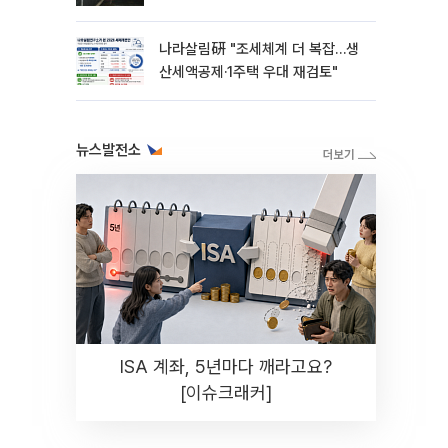
나라살림硏 "조세체계 더 복잡…생
산세액공제·1주택 우대 재검토"
뉴스발전소
ISA 계좌, 5년마다 깨라고요?
[이슈크래커]