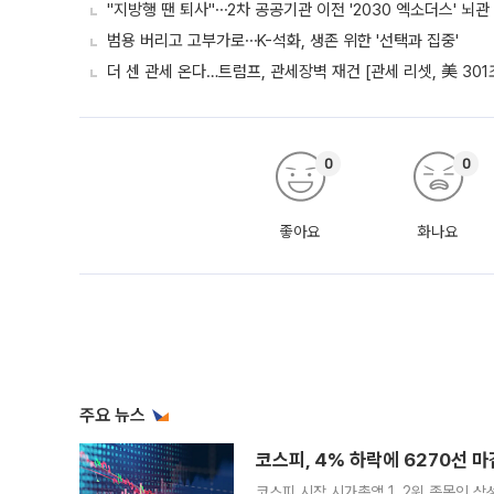
"지방행 땐 퇴사"⋯2차 공공기관 이전 '2030 엑소더스' 뇌관
범용 버리고 고부가로⋯K-석화, 생존 위한 '선택과 집중'
더 센 관세 온다…트럼프, 관세장벽 재건 [관세 리셋, 美 301
0
0
좋아요
화나요
주요 뉴스
코스피, 4% 하락에 6270선 마
코스피 시장 시가총액 1, 2위 종목인 