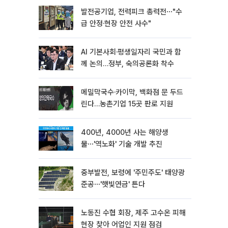
발전공기업, 전력피크 총력전⋯"수
급 안정·현장 안전 사수"
AI 기본사회·평생일자리 국민과 함
께 논의…정부, 숙의공론화 착수
메밀막국수·카이막, 백화점 문 두드
린다…농촌기업 15곳 판로 지원
400년, 4000년 사는 해양생
물⋯'역노화' 기술 개발 추진
중부발전, 보령에 '주민주도' 태양광
준공⋯'햇빛연금' 튼다
노동진 수협 회장, 제주 고수온 피해
현장 찾아 어업인 지원 점검