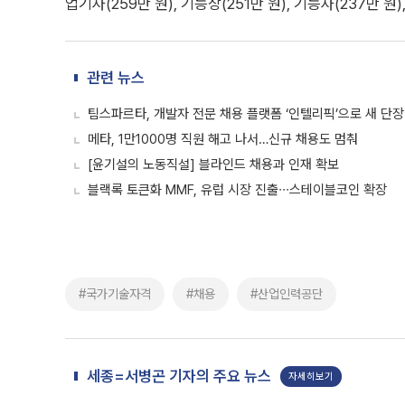
업기사(259만 원), 기능장(251만 원), 기능사(237만 원)
관련 뉴스
팀스파르타, 개발자 전문 채용 플랫폼 ‘인텔리픽’으로 새 단장
메타, 1만1000명 직원 해고 나서…신규 채용도 멈춰
[윤기설의 노동직설] 블라인드 채용과 인재 확보
블랙록 토큰화 MMF, 유럽 시장 진출∙∙∙스테이블코인 확장
#국가기술자격
#채용
#산업인력공단
세종=서병곤 기자의 주요 뉴스
자세히보기