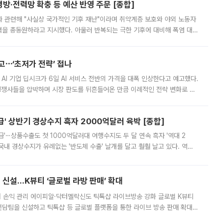
방·전력망 확충 등 예산 반영 주문 [종합]
과 관련해 "사실상 국가적인 기후 재난"이라며 취약계층 보호와 야외 노동자
정력을 총동원하라고 지시했다. 아울러 반복되는 극한 기후에 대비해 폭염 대응
영하는 방안도 검토하라고 주문했다. 이 대통령은 이날 폭염·가뭄 대
예고⋯‘초저가 전략’ 접나
 AI 기업 딥시크가 6일 AI 서비스 전반의 가격을 대폭 인상한다고 예고했다.
 경쟁사들을 압박하며 시장 판도를 뒤흔들어온 만큼 이례적인 전략 변화로 평
 이날 공지를 통해 구체적인 인상 폭은 공개하지 않았지만 상당한 수
' 상반기 경상수지 흑자 2000억달러 육박 [종합]
급'⋯상품수출도 첫 1000억달러대 여행수지도 두 달 연속 흑자 '역대 2
국내 경상수지가 유례없는 '반도체 수출' 날개를 달고 훨훨 날고 있다. 역대
경상수지 뿐 아니라 상반기 경상수지 흑자도 2000억달러에 근접하며 사상 최
신설…K뷰티 ‘글로벌 라방 판매’ 확대
터 손익 관리 에이피알·닥터멜락신도 틱톡샵 라이브방송 강화 글로벌 K뷰티
담팀을 신설하고 틱톡샵 등 글로벌 플랫폼을 통한 라이브 방송 판매 확대에
급하는 데서 한발 더 나아가 방송 기획과 상품 구성, 출연자 섭외, 손익