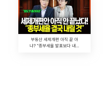
부동산 세제개편 아직 끝 아
냐? "종부세율 발표보다 내릴
것" 장기거주·양도세 전망 I 집
땅지성 I 김인만, 진미윤