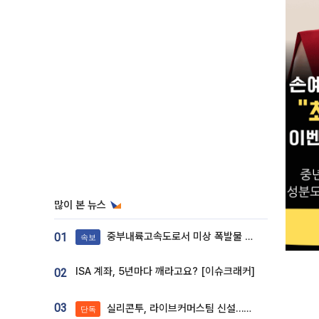
많이 본 뉴스
중부내륙고속도로서 미상 폭발물 발견
01
속보
ISA 계좌, 5년마다 깨라고요? [이슈크래커]
02
03
실리콘투, 라이브커머스팀 신설…K뷰티 ‘글로벌 판매망’ 확대[K뷰티 라방戰]
단독