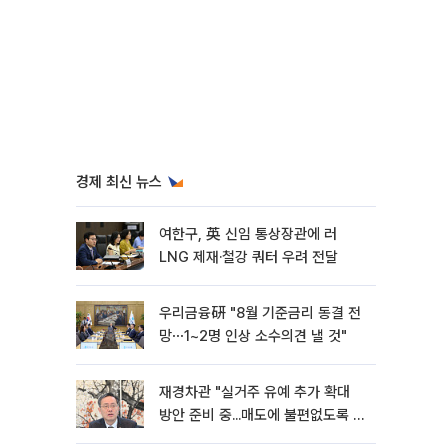
경제 최신 뉴스
여한구, 英 신임 통상장관에 러
LNG 제재·철강 쿼터 우려 전달
우리금융硏 "8월 기준금리 동결 전
망⋯1~2명 인상 소수의견 낼 것"
재경차관 "실거주 유예 추가 확대
방안 준비 중...매도에 불편없도록 노
력"