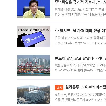
李 "폭염은 국가적 기후재난"…냉
이재명 대통령은 6일 사상 최악의 폭염
안전 등 인명 피해를 막는 데 모든 행
인프라 확충 계획을 내년도 예산안에 반
中 딥시크, AI 가격 대폭 인상 
IPO 앞두고 수익성 제고 나서 중국 대표
그동안 ‘초저가 전략’으로 미국과 중국
가된다. 블룸버그통신에 따르면 딥시크는
반도체 날개 달고 날았다⋯'역대급
6월 상품수지 흑자 478.9억달러 '역대
위'⋯"유가ㆍ환율 영향 출국자 수 감소" 
급 수출 호조가 매달 이어지면서 6월 
대 기
실리콘투, 라이브커머스팀 
단독
실리콘투, 팀장·PD 채용…방송 기획부
유통 플랫폼 실리콘투가 라이브커머스 전
나섰다. 국내 화장품을 해외 유통망에 공