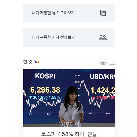
내가 저장한 뉴스 모아보기
내가 구독한 기자 전체보기
한 컷
코스피 4.58% 하락, 환율