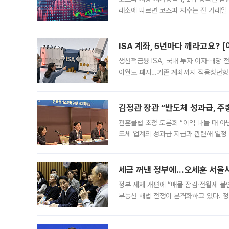
래소에 따르면 코스피 지수는 전 거래일 대
1.81% 내린 6478.75에 출발한 코
다. 이날 오전
ISA 계좌, 5년마다 깨라고요? 
생산적금융 ISA, 국내 투자 이자·배당
이월도 폐지…기존 계좌까지 적용청년형 
는 5년마다 계좌를 해지하라는 건가요?”
편을
김정관 장관 “반도체 성과급, 
관훈클럽 초청 토론회 “이익 나눌 때 아
도체 업계의 성과급 지급과 관련해 일정
최근 상법·자본시장법 개정으로 기업 지
세금 꺼낸 정부에…오세훈 서울시장
정부 세제 개편에 “매물 잠김·전월세 불
부동산 해법 전쟁이 본격화하고 있다. 
드를 꺼내자 서울시는 전·월세 부담만 