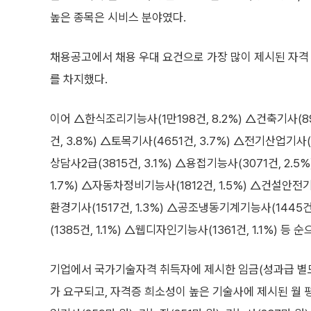
높은 종목은 시비스 분야였다.
채용공고에서 채용 우대 요건으로 가장 많이 제시된 자격 종
를 차지했다.
이어 △한식조리기능사(1만198건, 8.2%) △건축기사(894
건, 3.8%) △토목기사(4651건, 3.7%) △전기산업기사
상담사2급(3815건, 3.1%) △용접기능사(3071건, 2.
1.7%) △자동차정비기능사(1812건, 1.5%) △건설안전기사
환경기사(1517건, 1.3%) △공조냉동기계기능사(1445건
(1385건, 1.1%) △웹디자인기능사(1361건, 1.1%) 등 
기업에서 국가기술자격 취득자에 제시한 임금(성과급 별도)
가 요구되고, 자격증 희소성이 높은 기술사에 제시된 월 평균