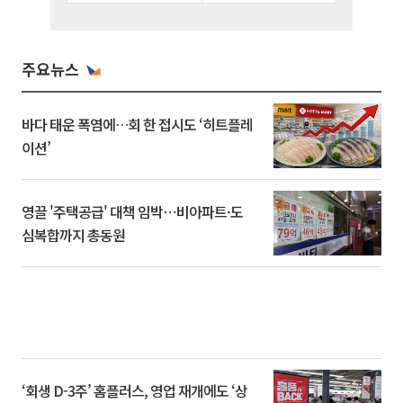
주요뉴스
바다 태운 폭염에…회 한 접시도 ‘히트플레
이션’
영끌 '주택공급' 대책 임박⋯비아파트·도
심복합까지 총동원
‘회생 D-3주’ 홈플러스, 영업 재개에도 ‘상