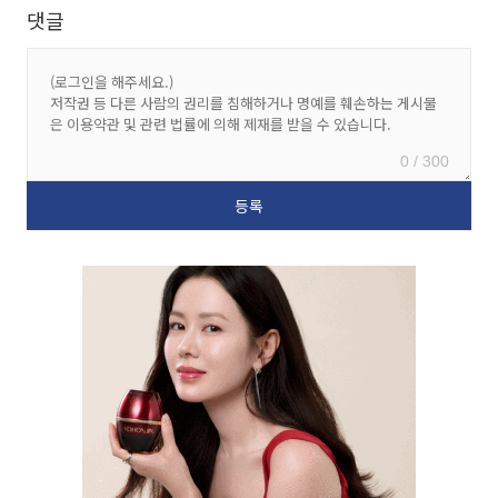
댓글
0 / 300