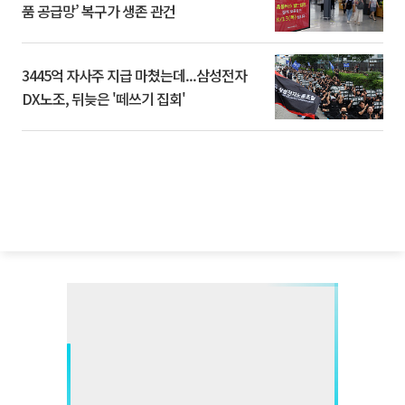
품 공급망’ 복구가 생존 관건
3445억 자사주 지급 마쳤는데...삼성전자
DX노조, 뒤늦은 '떼쓰기 집회'