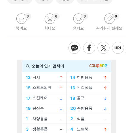
0
0
0
0
좋아요
화나요
슬퍼요
추가취재 원해요