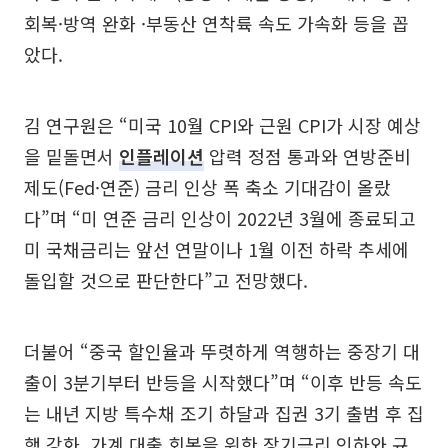
회복·방역 완화 ·부동산 연착륙 속도 가속화 등을 꼽
았다.
김 연구원은 “미국 10월 CPI와 근원 CPI가 시장 예상
을 밑돌면서
인플레이션
압력 정점 통과와 연방준비
제도(Fed·연준) 금리 인상 폭 축소 기대감이 올랐
다”며 “미 연준 금리 인상이 2022년 3월에 종료되고
미 국채금리는 앞선 연말이나 1월 이전 하락 추세에
돌입할 것으로 판단한다”고 전망했다.
더불어 “중국 할인율과 뚜렷하게 역행하는 중장기 대
출이 3분기부터 반등을 시작했다”며 “이후 반등 속도
는 내년 지방 특수채 조기 하달과 집권 3기 출범 후 집
행 강화, 가계 대출 회복을 위한 장기금리 인하와 규