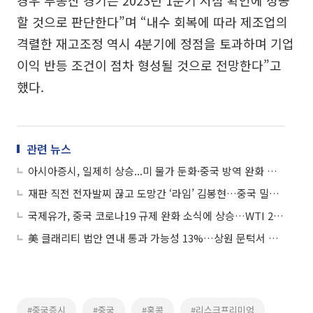
경우 부동산 경기는 2023년 1분기 저점 확인에 성공
할 것으로 판단한다”며 “내수 회복에 따라 제조업의
격렬한 재고조정 역시 4분기에 정점을 토과하며 기업
이익 반등 조건이 점차 형성될 것으로 전망한다”고
했다.
관련 뉴스
아시아증시, 일제히 상승...미 물가 둔화·중국 방역 완화 영향
재판 직전 전자발찌 끊고 도망간 ‘라임’ 김봉현…중국 밀항 시도 정황
국제유가, 중국 코로나19 규제 완화 소식에 상승…WTI 2.9%↑
美 클래리티 법안 연내 통과 가능성 13%…상원 문턱서 제동
#중국증시
#중국
#홍콩
#리스크프리미엄