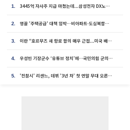
3445억 자사주 지급 마쳤는데...삼성전자 DX노조, 뒤늦은 '떼쓰기 집회'
1.
영끌 '주택공급' 대책 임박⋯비아파트·도심복합까지 총동원
2.
이란 “호르무즈 새 항로 합의 매우 근접...미국 배상 먼저”
3.
우성빈 기장군수 ‘유튜브 정치’에…국민의힘 군의원들 집단 반발
4.
'전참시' 리센느, 데뷔 '3년 차' 첫 연말 무대 오른다⋯"그동안 섭외 안 와"
5.