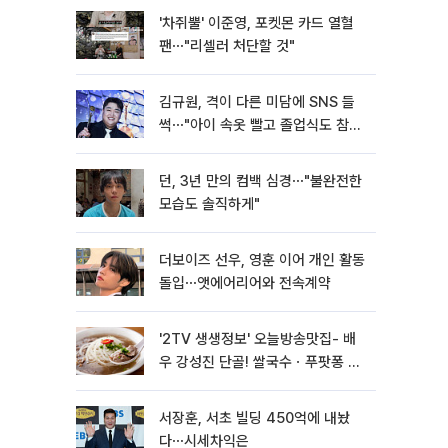
'차쥐뿔' 이준영, 포켓몬 카드 열혈
팬⋯"리셀러 처단할 것"
김규원, 격이 다른 미담에 SNS 들
썩⋯"아이 속옷 빨고 졸업식도 참
석"
던, 3년 만의 컴백 심경⋯"불완전한
모습도 솔직하게"
더보이즈 선우, 영훈 이어 개인 활동
돌입⋯앳에어리어와 전속계약
'2TV 생생정보' 오늘방송맛집- 배
우 강성진 단골! 쌀국수ㆍ푸팟퐁 커
리 맛집 '블○○○'
서장훈, 서초 빌딩 450억에 내놨
다⋯시세차익은