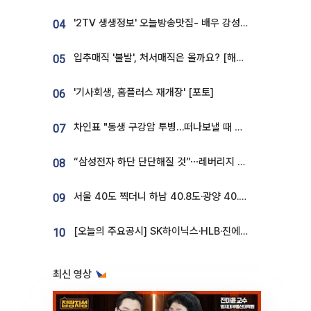
'2TV 생생정보' 오늘방송맛집- 배우 강성진 단골! 쌀국수ㆍ푸팟퐁 커리 맛집 '블○○○'
04
입추매직 '불발', 처서매직은 올까요? [해시태그]
05
'기사회생, 홈플러스 재개장' [포토]
06
차인표 "동생 구강암 투병…떠나보낼 때 가장 힘들었다”
07
“삼성전자 하단 단단해질 것”⋯레버리지 규제에 쏠림 완화 [찐코노미]
08
서울 40도 찍더니 하남 40.8도·광양 40.2도…전국 '펄펄'
09
[오늘의 주요공시] SK하이닉스·HLB·진에어·포스코홀딩스·네이버·대우건설 등
10
최신 영상