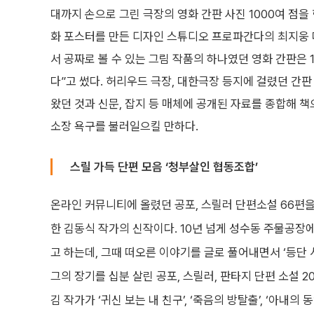
대까지 손으로 그린 극장의 영화 간판 사진 1000여 점을 한
화 포스터를 만든 디자인 스튜디오 프로파간다의 최지웅 대
서 공짜로 볼 수 있는 그림 작품의 하나였던 영화 간판은 
다”고 썼다. 허리우드 극장, 대한극장 등지에 걸렸던 간
왔던 것과 신문, 잡지 등 매체에 공개된 자료를 종합해 책
소장 욕구를 불러일으킬 만하다.
스릴 가득 단편 모음 ‘청부살인 협동조합’
온라인 커뮤니티에 올렸던 공포, 스릴러 단편소설 66편을 
한 김동식 작가의 신작이다. 10년 넘게 성수동 주물공장
고 하는데, 그때 떠오른 이야기를 글로 풀어내면서 ‘등단 
그의 장기를 십분 살린 공포, 스릴러, 판타지 단편 소설 
김 작가가 ‘귀신 보는 내 친구’, ‘죽음의 방탈출’, ‘아