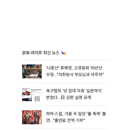
문화·라이프 최신 뉴스
'나혼산' 류혜영, 고경표와 16년산
우정…"자취방서 부모님과 마주쳐"
축구협회 '성 접대 의혹' 일본까지
번졌다…日 심판 실명 공개
하하·스컬, 가뭄 속 밀양 '물 축제' 출
연…"출연료 전액 기부"