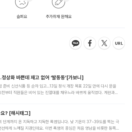
슬퍼요
추가취재 원해요
…정상화 바쁜데 재고 없어 ‘발동동’[가보니]
준비 신선식품 등 순차 입고…13일 정식 개장 목표 22일 만에 다시 문을
오전부터 직원들은 비어 있는 진열대를 채우느라 바쁘게 움직였다. 계란과
리를 잡기 시작했지만, 매장 곳곳엔 여전히 텅 빈 매대가 먼저 눈에 들어왔
까요? [해시태그]
’의 단계까지 온 지독하고 지독한 폭염입니다. 낮 기온이 37~39도를 찍는 극
 선선하게 느껴질 지경인데요. 이번 폭염의 중심은 처음 영남을 비롯한 동쪽