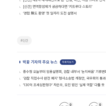
[신간] 제2차 세계대전으로 본 ‘전쟁, 혁신, 사람 그리고 전략’
[신간] 면역항암제가 궁금하다면 ‘키트루다 스토리’
‘경험 無도 환영’ 첫 일자리 도전 설명서
#신간
박꽃 기자의 주요 뉴스
자세히보기
중수청 오늘부터 임용설명회, 검찰 내부서 '눈치싸움' 기류변
‘검찰 직접수사 완전 폐지’ 형사소송법 개정안, 국무회의 통과
‘130억 조세심판청구’ 차은우, 모친 법인 ‘실제 역할’ 다툴 듯
0
0