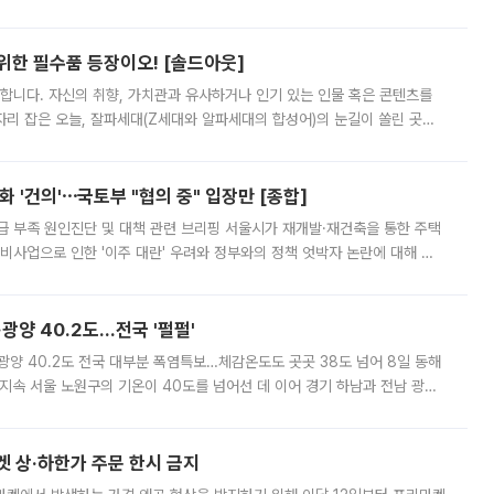
 북서풍이 산맥을 넘어 영남 쪽으로 내려오면서 뜨겁고 건조해졌는데요.
 위한 필수품 등장이오! [솔드아웃]
합니다. 자신의 취향, 가치관과 유사하거나 인기 있는 인물 혹은 콘텐츠를
'가 자리 잡은 오늘, 잘파세대(Z세대와 알파세대의 합성어)의 눈길이 쏠린 곳은
리는 공연장. 응원봉만큼이나 눈에 띄는 게 있습니다. 공연이 시작되기
 '건의'⋯국토부 "협의 중" 입장만 [종합]
급 부족 원인진단 및 대책 관련 브리핑 서울시가 재개발·재건축을 통한 주택
비사업으로 인한 '이주 대란' 우려와 정부와의 정책 엇박자 논란에 대해 정
실장은 2031년까지 31만 가구 착공 목표에 차질이 없다는 입장이나,
·광양 40.2도…전국 '펄펄'
·광양 40.2도 전국 대부분 폭염특보…체감온도도 곳곳 38도 넘어 8일 동해
지속 서울 노원구의 기온이 40도를 넘어선 데 이어 경기 하남과 전남 광양
. 전국 대부분 지역에 폭염특보가 내려진 가운데 곳곳에서 39~40도 안팎
켓 상·하한가 주문 한시 금지