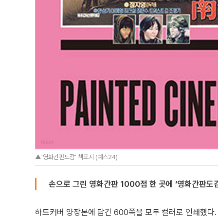
▲'영화간판도감' 책표지 (예스24)
손으로 그린 영화간판 1000점 한 곳에 ‘영화간판도감
하드커버 양장본에 담긴 600쪽을 모두 컬러로 인쇄했다. 