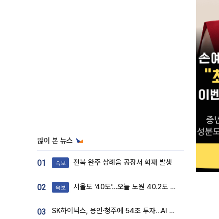
많이 본 뉴스
전북 완주 삼례읍 공장서 화재 발생
01
속보
서울도 '40도'…오늘 노원 40.2도 기록
02
속보
SK하이닉스, 용인·청주에 54조 투자…AI 메모리 생산기지 키운다
03