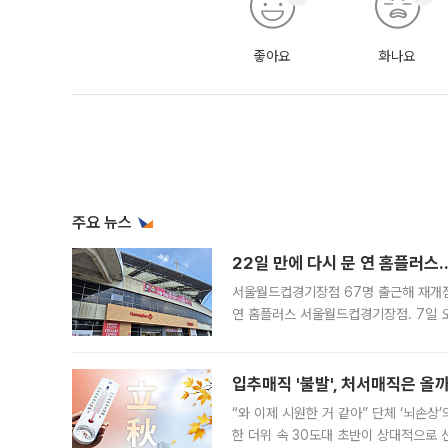
좋아요
화나요
주요 뉴스
22일 만에 다시 문 연 홈플러스
서울월드컵경기장점 67명 출근해 재개점 
연 홈플러스 서울월드컵경기장점. 7일 
우유, 과일 같은 신선식품이 차근차근 자
입추매직 '불발', 처서매직은 올
“와 이제 시원한 거 같아” 단체 ‘뇌손상
한 더위 속 30도대 초반이 상대적으로