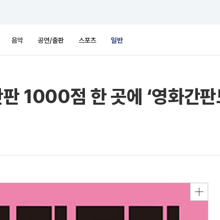
음악
공연/출판
스포츠
일반
판 1000점 한 곳에 ‘영화간판