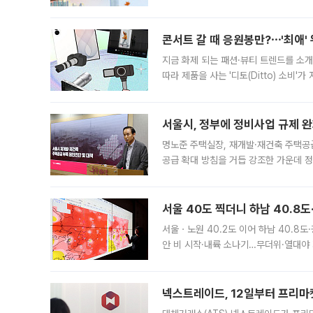
지역에 있었습니다. 7월 말에는 서풍과
콘서트 갈 때 응원봉만?⋯'최애'
지금 화제 되는 패션·뷰티 트렌드를 소개
따라 제품을 사는 '디토(Ditto) 소비
어디일까요? 아이돌 콘서트 시작을 기다
서울시, 정부에 정비사업 규제 완화
명노준 주택실장, 재개발·재건축 주택공
공급 확대 방침을 거듭 강조한 가운데 정
면 반박하고 나섰다. 명노준 서울시 주택
서울 40도 찍더니 하남 40.8도
서울ㆍ노원 40.2도 이어 하남 40.8도
안 비 시작·내륙 소나기…무더위·열대야 
에서도 40도를 웃도는 기온이 관측됐다
의 극심한
넥스트레이드, 12일부터 프리마