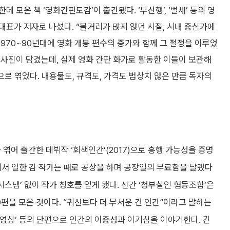
데 모은 책 ‘영화간판도감’이 출간됐다. ‘부산행’, ‘벌새’ 등의 영
표가 저자로 나섰다. “볼거리가 많지 않던 시절, 시내 중심가에
1970~90년대에 영화 개봉 편수의 증가와 함께 그 절정을 이루었
판 사진이 담겼는데, 실제 영화 간판 화가로 활동한 이들이 보관해
으로 엮었다. 내용물도, 규격도, 가격도 범상치 않은 만큼 독자의
엮어 출간한 데뷔작 ‘회색인간’(2017)으로 흥행 가능성을 증명
에서 일한 김 작가는 때로 공상을 하며 공장일의 무료함을 달랬다
시스템’ 없이 작가 칭호를 얻게 됐다. 신간 ‘청부살인 협동조합’은
20편을 모은 것이다. “귀신보다 더 무서운 건 인간”이라고 말하는
내의 동영상’ 등의 단편으로 인간의 이중성과 이기심을 이야기한다. 긴