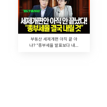
부동산 세제개편 아직 끝 아
냐? "종부세율 발표보다 내릴
것" 장기거주·양도세 전망 I 집
땅지성 I 김인만, 진미윤