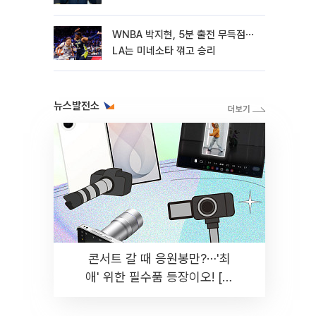
WNBA 박지현, 5분 출전 무득점⋯
LA는 미네소타 꺾고 승리
뉴스발전소
콘서트 갈 때 응원봉만?⋯'최
애' 위한 필수품 등장이오! [솔
드아웃]