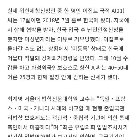
실제 위헌제청신청인 중 한 명인 이집트 국적 A(21)
씨는 17살이던 2018년 7월 홀로 한국에 왔다. 자국에
서 살해 협박을 받자, 한국 입국 후 난민인정신청을
했지만 미성년자라는 이유로 거부당했다. 이집트로
돌아갈 수도 없는 상황에서 ‘미등록’ 상태로 한국에
머물다 적발돼 강제퇴거명령을 받았다. 그해 10월 수
갑을 차고 화성외국인보호소로 향한 A 씨는 40~50대
어른 25명과 함께 철창 안에 갇히는 신세가 됐다.
최계영 서울대 법학전문대학원 교수는 “독일‧프랑
스‧미국‧캐나다 사례와 비교할 때 현행 출입국관
리법상 보호제도는 객관적‧중립적 기관에 의한 통제
측면에서 미흡하다”며 “최근 유럽의회 입법조사처가
발간한 입법영향평가 보고서에 의하면, 구금기간이