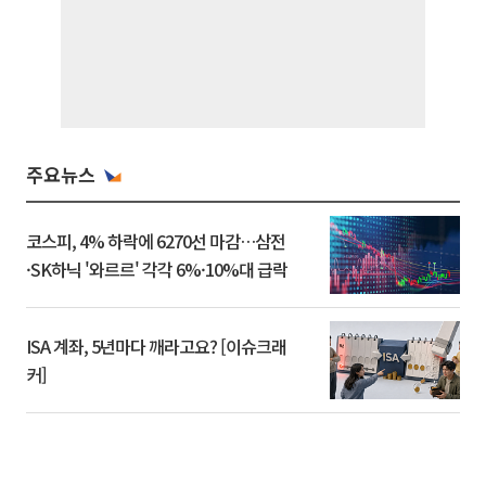
주요뉴스
코스피, 4% 하락에 6270선 마감…삼전
·SK하닉 '와르르' 각각 6%·10%대 급락
ISA 계좌, 5년마다 깨라고요? [이슈크래
커]