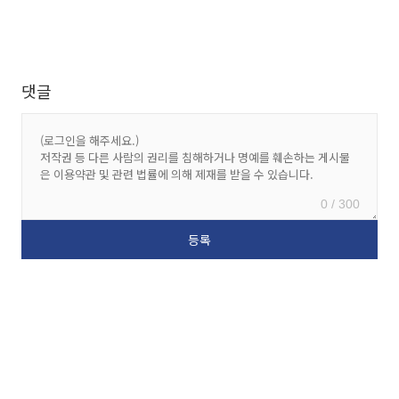
댓글
0 / 300