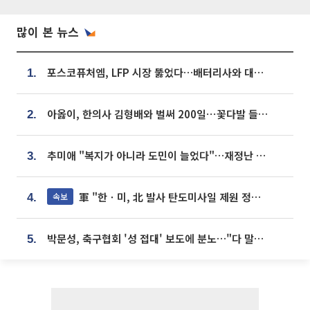
많이 본 뉴스
포스코퓨처엠, LFP 시장 뚫었다…배터리사와 대규모 장기 공급 합의
1.
아옳이, 한의사 김형배와 벌써 200일⋯꽃다발 들고 "프러포즈 아냐"
2.
추미애 "복지가 아니라 도민이 늘었다"…재정난 책임론 정면돌파
3.
軍 "한ㆍ미, 北 발사 탄도미사일 제원 정밀분석 중"
속보
4.
박문성, 축구협회 '성 접대' 보도에 분노…"다 말아먹으려고 작정했나"
5.