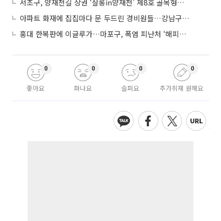
서초구, 양재천길 상권 ‘살롱in양재천’ 제8호 골목형상점가 지정
아파트 화재에 집집마다 문 두드린 경비원들…강남구 감사장 수여
홍대 한복판에 이글루가…마포구, 폭염 피난처 ‘해피소’ 운영
0
0
0
0
좋아요
화나요
슬퍼요
추가취재 원해요