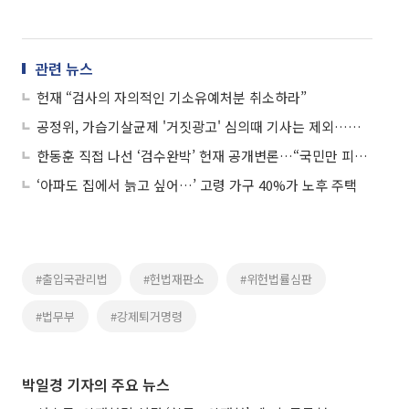
관련 뉴스
헌재 “검사의 자의적인 기소유예처분 취소하라”
공정위, 가습기살균제 '거짓광고' 심의때 기사는 제외…헌재 “위헌”
한동훈 직접 나선 ‘검수완박’ 헌재 공개변론…“국민만 피해”
‘아파도 집에서 늙고 싶어…’ 고령 가구 40%가 노후 주택
#출입국관리법
#헌법재판소
#위헌법률심판
#법무부
#강제퇴거명령
박일경 기자의 주요 뉴스