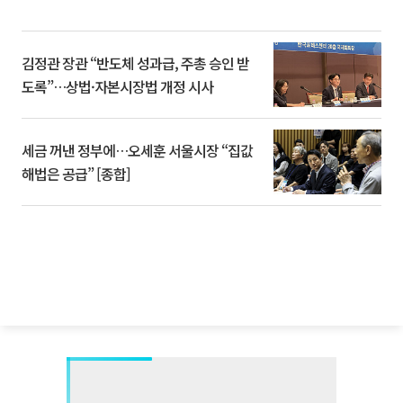
김정관 장관 “반도체 성과급, 주총 승인 받
도록”…상법·자본시장법 개정 시사
세금 꺼낸 정부에…오세훈 서울시장 “집값
해법은 공급” [종합]