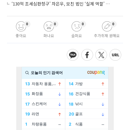
‘130억 조세심판청구’ 차은우, 모친 법인 ‘실제 역할’ 다툴 듯
0
0
0
0
좋아요
화나요
슬퍼요
추가취재 원해요