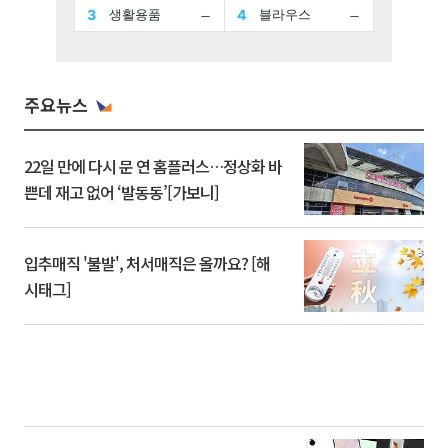
주요뉴스
22일 만에 다시 문 연 홈플러스…정상화 바
쁜데 재고 없어 ‘발동동’[가보니]
입추매직 '불발', 처서매직은 올까요? [해
시태그]