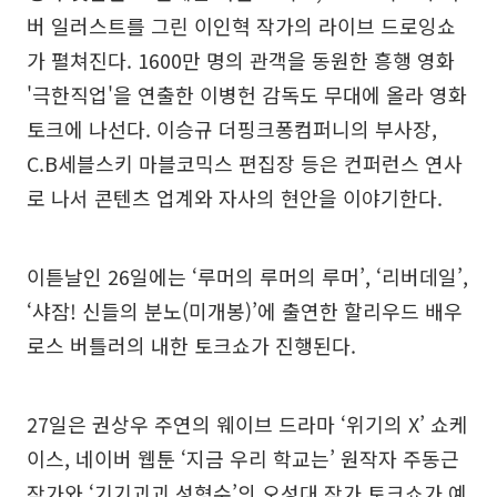
버 일러스트를 그린 이인혁 작가의 라이브 드로잉쇼
가 펼쳐진다. 1600만 명의 관객을 동원한 흥행 영화
'극한직업'을 연출한 이병헌 감독도 무대에 올라 영화
토크에 나선다. 이승규 더핑크퐁컴퍼니의 부사장,
C.B세블스키 마블코믹스 편집장 등은 컨퍼런스 연사
로 나서 콘텐츠 업계와 자사의 현안을 이야기한다.
이튿날인 26일에는 ‘루머의 루머의 루머’, ‘리버데일’,
‘샤잠! 신들의 분노(미개봉)’에 출연한 할리우드 배우
로스 버틀러의 내한 토크쇼가 진행된다.
27일은 권상우 주연의 웨이브 드라마 ‘위기의 X’ 쇼케
이스, 네이버 웹툰 ‘지금 우리 학교는’ 원작자 주동근
작가와 ‘기기괴괴 성형수’의 오성대 작가 토크쇼가 예