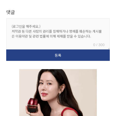
댓글
0 / 300