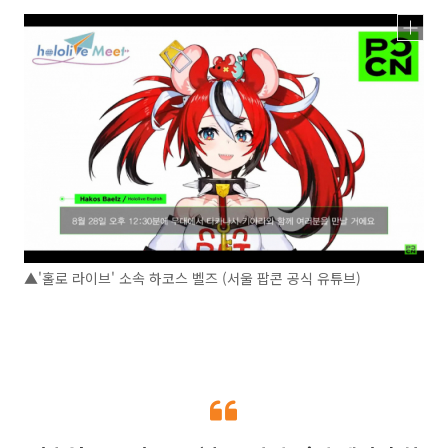
▲'홀로 라이브' 소속 하코스 벨즈 (서울 팝콘 공식 유튜브)