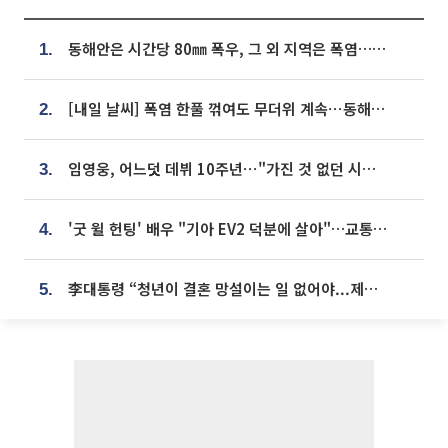
동해안은 시간당 80㎜ 폭우, 그 외 지역은 폭염…‘극과 극 날씨’
1.
[내일 날씨] 폭염 한풀 꺾여도 무더위 계속⋯동해안 이틀 연속 비
2.
임영웅, 어느덧 데뷔 10주년⋯"가진 것 없던 시절, 내 앞엔 20명의 팬뿐"
3.
'굿 윌 헌팅' 배우 "기아 EV2 덕분에 살아"…교통사고 후 안전성 극찬
4.
李대통령 “청년이 결혼 망설이는 일 없어야...제도상 불이익 조사”
5.