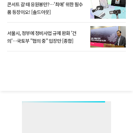
콘서트 갈 때 응원봉만?⋯'최애' 위한 필수
품 등장이오! [솔드아웃]
서울시, 정부에 정비사업 규제 완화 '건
의'⋯국토부 "협의 중" 입장만 [종합]