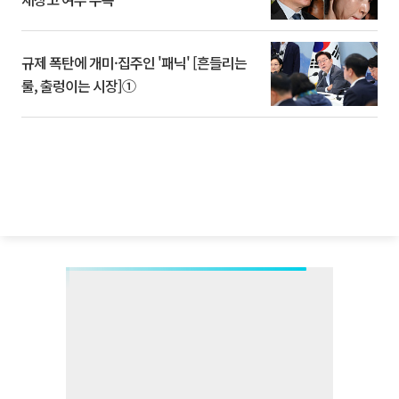
규제 폭탄에 개미·집주인 '패닉' [흔들리는
룰, 출렁이는 시장]①