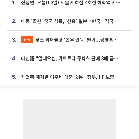
전장연, 오늘(10일) 서울 지하철 4호선 혜화역 시위…1호선 용산역 무정차
1.
태풍 '돌핀' 중국 상륙, '찬홈' 일본→한국…각국 기상청 예상 경로는?
2.
젖소 섞어놓고 ‘한우 원육’ 팔이...공영홈쇼핑 표기·검증 구멍
단독
3.
대신證 “알테오젠, 키트루다 큐렉스 판매 3배 급증…목표가 41만원 상향”
4.
재건축·재개발 이주비 대출 숨통…정부, HF 보증 신설 추진
5.