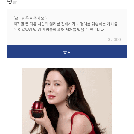
댓글
0 / 300