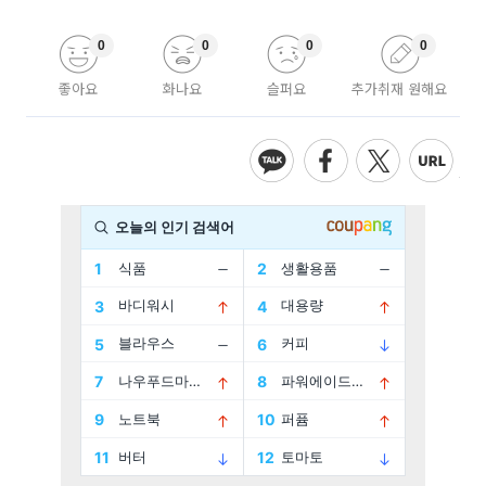
0
0
0
0
좋아요
화나요
슬퍼요
추가취재 원해요