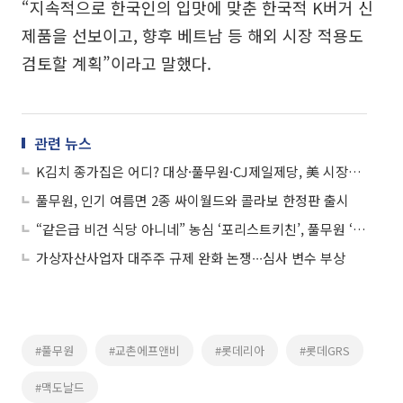
“지속적으로 한국인의 입맛에 맞춘 한국적 K버거 신
제품을 선보이고, 향후 베트남 등 해외 시장 적용도
검토할 계획”이라고 말했다.
관련 뉴스
K김치 종가집은 어디? 대상·풀무원·CJ제일제당, 美 시장서 ‘3파전’
풀무원, 인기 여름면 2종 싸이월드와 콜라보 한정판 출시
“같은급 비건 식당 아니네” 농심 ‘포리스트키친’, 풀무원 ‘플랜튜드’와 다른 점은?
가상자산사업자 대주주 규제 완화 논쟁∙∙∙심사 변수 부상
#풀무원
#교촌에프앤비
#롯데리아
#롯데GRS
#맥도날드