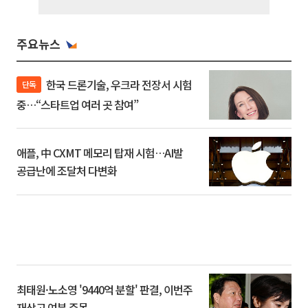
주요뉴스
한국 드론기술, 우크라 전장서 시험
단독
중…“스타트업 여러 곳 참여”
애플, 中 CXMT 메모리 탑재 시험…AI발
공급난에 조달처 다변화
최태원·노소영 '9440억 분할' 판결, 이번주
재상고 여부 주목