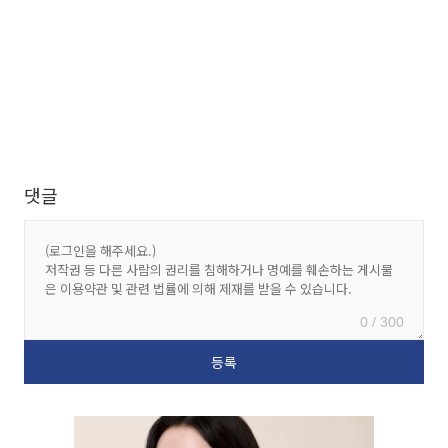
댓글
0 / 300