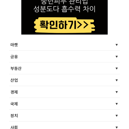
마켓
금융
부동산
산업
경제
국제
정치
사회