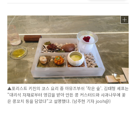
▲포리스트 키친의 코스 요리 중 아뮤즈부쉬 '작은 숲'. 김태형 셰프는
"대리석 자재로부터 영감을 받아 만든 콩 커스터드와 사과나무에 꽂
은 콩꼬치 등을 담았다"고 설명했다. (남주현 기자 jooh@)