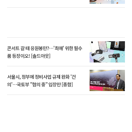
콘서트 갈 때 응원봉만?⋯'최애' 위한 필수
품 등장이오! [솔드아웃]
서울시, 정부에 정비사업 규제 완화 '건
의'⋯국토부 "협의 중" 입장만 [종합]