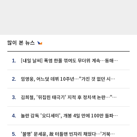
많이 본 뉴스
[내일 날씨] 폭염 한풀 꺾여도 무더위 계속⋯동해안 이틀 연속 비
1.
임영웅, 어느덧 데뷔 10주년⋯"가진 것 없던 시절, 내 앞엔 20명의 팬뿐"
2.
김희철, '뒤집힌 태극기' 지적 후 정치색 논란…"좌우 떠나 우리나라 국기"
3.
놀란 감독 '오디세이', 개봉 4일 만에 100만 돌파⋯'왕사남' 보다 빠르다
4.
'불명' 문세윤, 故 터틀맨 빈자리 채웠다…'거북이' 눈물의 최종 우승
5.