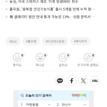
농심, 미국 스머커스 제조 ‘지프 땅콩버터’ 회수
풀무원, ‘융복합 건강기능식품’ 출시 5개월 만에 누적 판매 100만 병 돌파
美 클래리티 법안 연내 통과 가능성 13%…상원 문턱서 제동
#농심
#풀무원
#비건레스토랑
#채식주의
0
0
0
0
좋아요
화나요
슬퍼요
추가취재 원해요