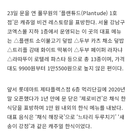
23일 문을 연 풀무원의 ‘플랜튜드(Plantude) 1호
점’은 캐쥬얼 비건 레스토랑을 표방한다. 서울 강남구
코엑스몰 지하 1층에서 운영되는 이 곳의 대표 메뉴
는 △플랜트 소이불고기 덮밥 △두부 카츠 채소 덮밥
△트리플 감태 화이트 떡볶이 △두부 페이퍼 라자냐
△라따뚜이 로텔레 파스타 등으로 총 13종이며, 가격
대도 9900원부터 1만5500원으로 높지 않은 편이다.
앞서 롯데마트 제타플렉스점 6층 먹리단길에 2020년
말 오픈했다가 1년 만에 문 닫은 ‘제로비건’은 채식 한
식당을 표방하며 1만 원 내외의 한식 메뉴를 내놨다.
대표 음식은 ‘채식 해장국’으로 ‘느타리 두루치기’ ‘새
송이 강정’과 같은 캐주얼 한식이었다.