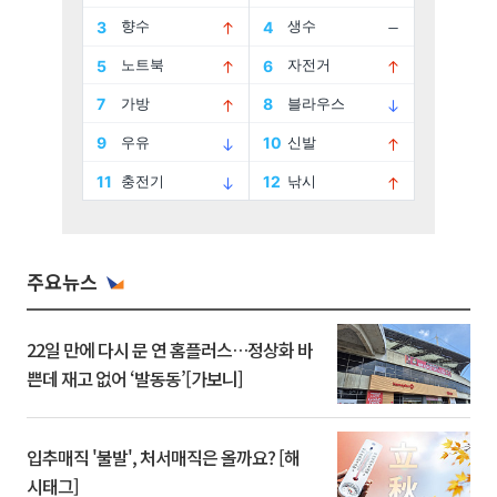
주요뉴스
22일 만에 다시 문 연 홈플러스…정상화 바
쁜데 재고 없어 ‘발동동’[가보니]
입추매직 '불발', 처서매직은 올까요? [해
시태그]