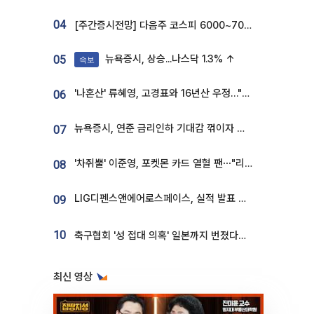
04
[주간증시전망] 다음주 코스피 6000~7000⋯“外人 수급은 정책이 변수”
뉴욕증시, 상승...나스닥 1.3% ↑
05
속보
'나혼산' 류혜영, 고경표와 16년산 우정…"자취방서 부모님과 마주쳐"
06
뉴욕증시, 연준 금리인하 기대감 꺾이자 상승...S&P500 사상 최고치 [종합]
07
'차쥐뿔' 이준영, 포켓몬 카드 열혈 팬⋯"리셀러 처단할 것"
08
LIG디펜스앤에어로스페이스, 실적 발표 후 급락→반등⋯증권가 “28년까지 튼튼”
09
10
축구협회 '성 접대 의혹' 일본까지 번졌다…日 심판 실명 공개
최신 영상