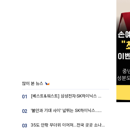
많이 본 뉴스
[베스트&워스트] 삼성전자·SK하이닉스 밀린 한 주…상상인증권은 85% 급등
01
'불안과 기대 사이' 널뛰는 SK하이닉스…증권가 "HBM4·LTA 기반 펀터멘털 견고"
02
35도 안팎 무더위 이어져…전국 곳곳 소나기 [오늘 날씨]
03