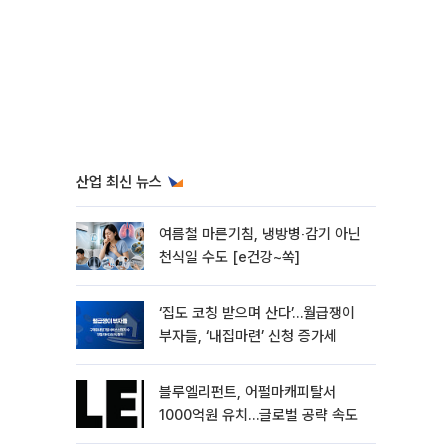
산업 최신 뉴스
여름철 마른기침, 냉방병‧감기 아닌
천식일 수도 [e건강~쏙]
‘집도 코칭 받으며 산다’…월급쟁이
부자들, ‘내집마련’ 신청 증가세
블루엘리펀트, 어펄마캐피탈서
1000억원 유치…글로벌 공략 속도