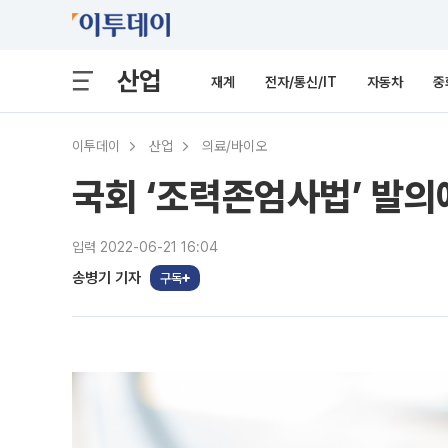
산업
재계
전자/통신/IT
자동차
중
이투데이
산업
의료/바이오
국회 ‘조력존엄사법’ 발의
입력 2022-06-21 16:04
송병기 기자
구독