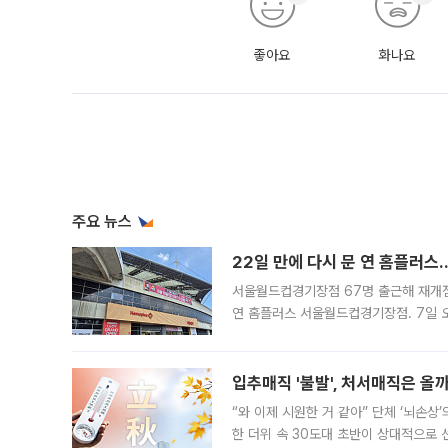
좋아요
화나요
주요 뉴스
22일 만에 다시 문 연 홈플러스
서울월드컵경기장점 67명 출근해 재개점 
연 홈플러스 서울월드컵경기장점. 7일 
우유, 과일 같은 신선식품이 차근차근 자
입추매직 '불발', 처서매직은 올
“와 이제 시원한 거 같아” 단체 ‘뇌손상
한 더위 속 30도대 초반이 상대적으로