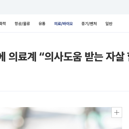
화학
항공/물류
유통
의료/바이오
중기/벤처
일반
에 의료계 “의사도움 받는 자살