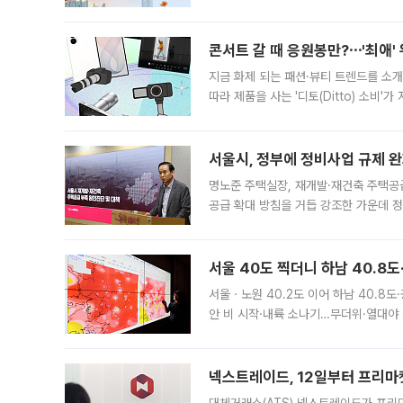
지역에 있었습니다. 7월 말에는 서풍과
콘서트 갈 때 응원봉만?⋯'최애'
지금 화제 되는 패션·뷰티 트렌드를 소개
따라 제품을 사는 '디토(Ditto) 소비
어디일까요? 아이돌 콘서트 시작을 기다
서울시, 정부에 정비사업 규제 완화
명노준 주택실장, 재개발·재건축 주택공
공급 확대 방침을 거듭 강조한 가운데 정
면 반박하고 나섰다. 명노준 서울시 주택
서울 40도 찍더니 하남 40.8도
서울ㆍ노원 40.2도 이어 하남 40.8도
안 비 시작·내륙 소나기…무더위·열대야 
에서도 40도를 웃도는 기온이 관측됐다
의 극심한
넥스트레이드, 12일부터 프리마