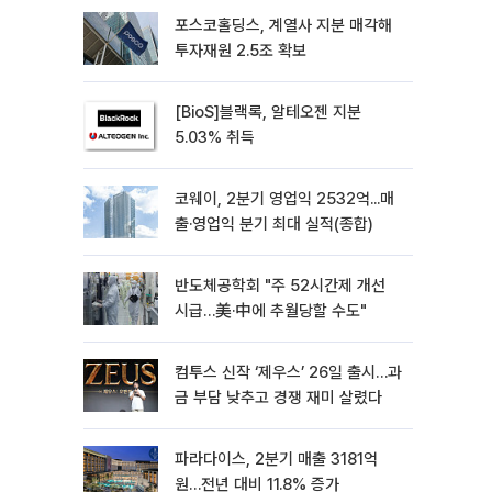
포스코홀딩스, 계열사 지분 매각해
투자재원 2.5조 확보
[BioS]블랙록, 알테오젠 지분
5.03% 취득
코웨이, 2분기 영업익 2532억...매
출·영업익 분기 최대 실적(종합)
반도체공학회 "주 52시간제 개선
시급…美·中에 추월당할 수도"
컴투스 신작 ‘제우스’ 26일 출시…과
금 부담 낮추고 경쟁 재미 살렸다
파라다이스, 2분기 매출 3181억
원…전년 대비 11.8% 증가