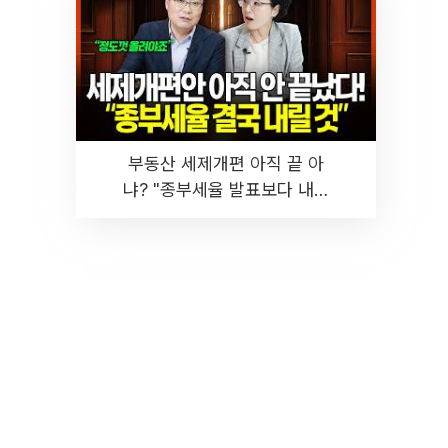
부동산 세제개편 아직 끝 아
냐? "종부세율 발표보다 내릴
것" 장기거주·양도세 전망 I 집
땅지성 I 김인만, 진미윤