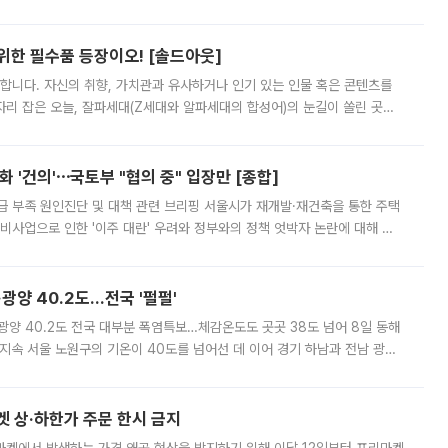
 북서풍이 산맥을 넘어 영남 쪽으로 내려오면서 뜨겁고 건조해졌는데요.
 위한 필수품 등장이오! [솔드아웃]
합니다. 자신의 취향, 가치관과 유사하거나 인기 있는 인물 혹은 콘텐츠를
'가 자리 잡은 오늘, 잘파세대(Z세대와 알파세대의 합성어)의 눈길이 쏠린 곳은
리는 공연장. 응원봉만큼이나 눈에 띄는 게 있습니다. 공연이 시작되기
 '건의'⋯국토부 "협의 중" 입장만 [종합]
급 부족 원인진단 및 대책 관련 브리핑 서울시가 재개발·재건축을 통한 주택
비사업으로 인한 '이주 대란' 우려와 정부와의 정책 엇박자 논란에 대해 정
실장은 2031년까지 31만 가구 착공 목표에 차질이 없다는 입장이나,
·광양 40.2도…전국 '펄펄'
·광양 40.2도 전국 대부분 폭염특보…체감온도도 곳곳 38도 넘어 8일 동해
지속 서울 노원구의 기온이 40도를 넘어선 데 이어 경기 하남과 전남 광양
. 전국 대부분 지역에 폭염특보가 내려진 가운데 곳곳에서 39~40도 안팎
켓 상·하한가 주문 한시 금지