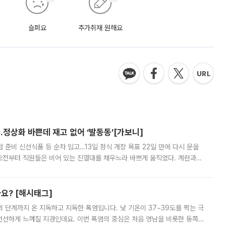
슬퍼요
추가취재 원해요
…정상화 바쁜데 재고 없어 ‘발동동’[가보니]
준비 신선식품 등 순차 입고…13일 정식 개장 목표 22일 만에 다시 문을
오전부터 직원들은 비어 있는 진열대를 채우느라 바쁘게 움직였다. 계란과
리를 잡기 시작했지만, 매장 곳곳엔 여전히 텅 빈 매대가 먼저 눈에 들어왔
까요? [해시태그]
’의 단계까지 온 지독하고 지독한 폭염입니다. 낮 기온이 37~39도를 찍는 극
 선선하게 느껴질 지경인데요. 이번 폭염의 중심은 처음 영남을 비롯한 동쪽