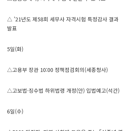
△ ’21년도 제58회 세무사 자격시험 특정감사 결과
발표
5일(화)
△고용부 장관 10:00 정책점검회의(세종청사)
△고보법·징수법 하위법령 개정(안) 입법예고(석간)
6일(수)