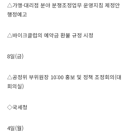
△가맹·대리점 분야 분쟁조정업무 운영지침 제정안
행정예고
△바이크클럽의 예약금 환불 규정 시정
8일(금)
△공정위 부위원장 10:00 홍보 및 정책 조정회의(대
회의실)
◇국세청
4일(월)