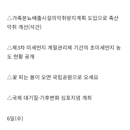
△가축분뇨배출시설의악취방지계획 도입으로 축산
악취 개선(석간)
△제3차 미세먼지 계절관리제 기간의 초미세먼지 농
도 현황 공개
△꽃 피는 봄이 오면 국립공원으로 오세요
△국제 대기질·기후변화 심포지엄 개최
6일(수)