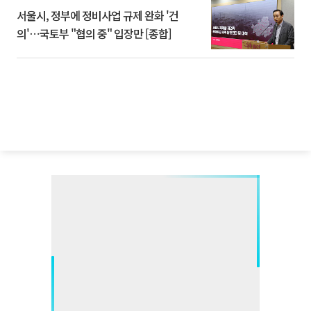
서울시, 정부에 정비사업 규제 완화 '건
의'⋯국토부 "협의 중" 입장만 [종합]