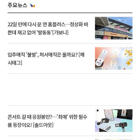
주요뉴스
22일 만에 다시 문 연 홈플러스…정상화 바
쁜데 재고 없어 ‘발동동’[가보니]
입추매직 '불발', 처서매직은 올까요? [해
시태그]
콘서트 갈 때 응원봉만?⋯'최애' 위한 필수
품 등장이오! [솔드아웃]