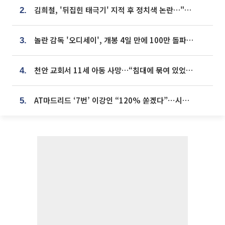
김희철, '뒤집힌 태극기' 지적 후 정치색 논란…"좌우 떠나 우리나라 국기"
2.
놀란 감독 '오디세이', 개봉 4일 만에 100만 돌파⋯'왕사남' 보다 빠르다
3.
천안 교회서 11세 아동 사망…“침대에 묶여 있었다” 진술 확보
4.
AT마드리드 ‘7번’ 이강인 “120% 쏟겠다”⋯시메오네 감독 “필요한 선수”
5.