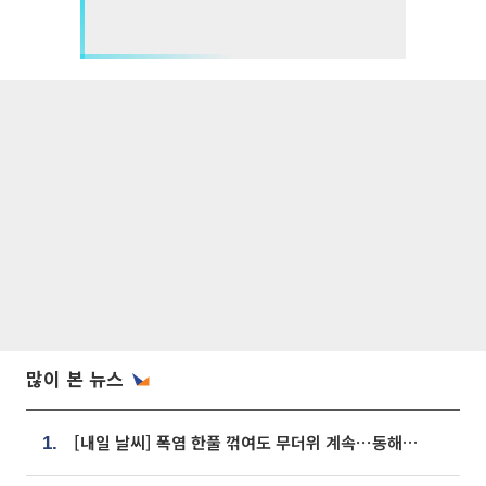
많이 본 뉴스
[내일 날씨] 폭염 한풀 꺾여도 무더위 계속⋯동해안 이틀 연속 비
1.