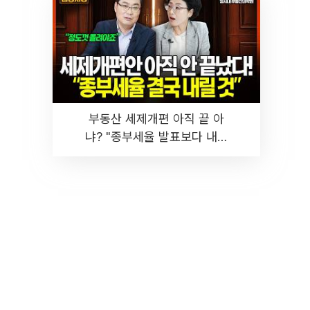
부동산 세제개편 아직 끝 아
냐? "종부세율 발표보다 내릴
것" 장기거주·양도세 전망 I 집
땅지성 I 김인만, 진미윤