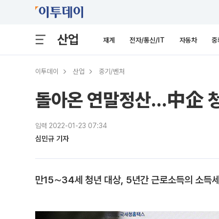
산업
재계
전자/통신/IT
자동차
중
이투데이
산업
중기/벤처
돌아온 연말정산…中企 청
입력 2022-01-23 07:34
심민규 기자
만15∼34세 청년 대상, 5년간 근로소득의 소득세