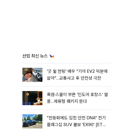
산업 최신 뉴스
'굿 윌 헌팅' 배우 "기아 EV2 덕분에
살아"…교통사고 후 안전성 극찬
폭염·스콜이 부른 ‘인도어 호캉스’ 열
풍…체류형 패키지 뜬다
"전동화에도 입힌 안전 DNA" 전기
플래그십 SUV 볼보 'EX90' [ET의
모빌리티]