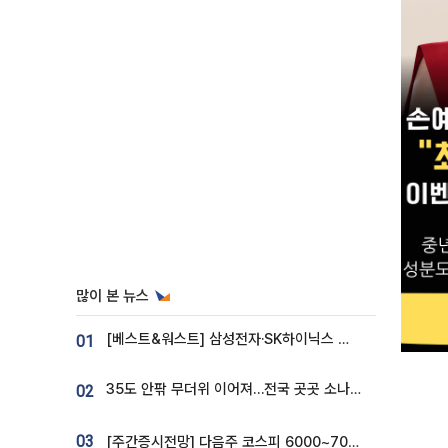
많이 본 뉴스
[베스트&워스트] 삼성전자·SK하이닉스 밀린 한 주…상상인증권은 85% 급등
01
35도 안팎 무더위 이어져…전국 곳곳 소나기 [오늘 날씨]
02
03
[주간증시전망] 다음주 코스피 6000~7000⋯“外人 수급은 정책이 변수”