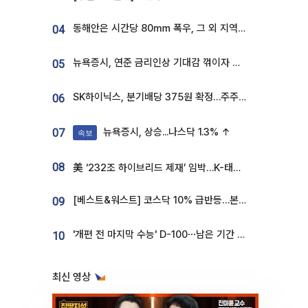
동해안은 시간당 80㎜ 폭우, 그 외 지역은 폭염…‘극과 극 날씨’
04
뉴욕증시, 연준 금리인상 기대감 꺾이자 상승...S&P500 사상 최고치 [종합]
05
SK하이닉스, 분기배당 375원 확정…주주환원책 9월로 앞당겨 발표
06
뉴욕증시, 상승...나스닥 1.3% ↑
07
속보
08
美 ‘232조 하이브리드 제재’ 임박…K-태양광, 불확실성 털고 날개 다나
[베스트&워스트] 코스닥 10% 급반등…본느, 최대주주 변경 기대에 270% 폭등
09
'개편 전 마지막 수능' D-100⋯남은 기간 성적 올릴 전략은
10
최신 영상