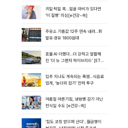
귀밑·턱밑 혹…얼굴 마비가 있다면
‘이 질병’ 의심[e건강~쏙]
주유소 기름값 12주 연속 내려…휘
발유·경유 1800원대
효율·AI 더했다…더 강하고 알뜰해
진 ‘더 뉴 그랜저 하이브리드’ [ET의
모빌리티]
입추 지나도 계속되는 폭염…식음료
업계, ‘늦더위 잡기’ 전력 투구
여름철 마른기침, 냉방병‧감기 아닌
천식일 수도 [e건강~쏙]
‘집도 코칭 받으며 산다’…월급쟁이