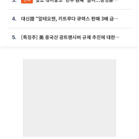
3.
대신證 “알테오젠, 키트루다 큐렉스 판매 3배 급증…목표가 41만원 상향”
4.
[특징주] 美 중국산 광트랜시버 규제 추진에 대한광통신 등 광통신株 강세
5.