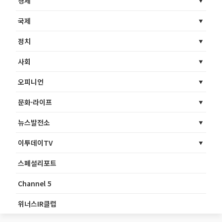
경제
국제
정치
사회
오피니언
문화·라이프
뉴스발전소
이투데이TV
스페셜리포트
Channel 5
위너스IR클럽