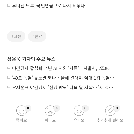
무너진 노후, 국민연금으로 다시 세우다
#과천
#한양
정용욱 기자의 주요 뉴스
야간경제 활성화·청년 AI 지원 '시동'…서울시, 2조8061억 추경 편성
'40도 폭염' 뉴노멀 되나…올해 열대야 역대 1위·폭염일수 평년 3배 넘어
오세훈표 야간경제 '한강 밤핑' 다음 달 시작⋯"새 성장동력 만들 것"
0
0
0
0
좋아요
화나요
슬퍼요
추가취재 원해요