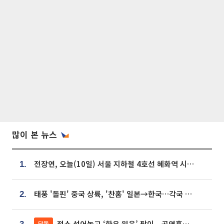
많이 본 뉴스
전장연, 오늘(10일) 서울 지하철 4호선 혜화역 시위…1호선 용산역 무정차
1.
태풍 '돌핀' 중국 상륙, '찬홈' 일본→한국…각국 기상청 예상 경로는?
2.
젖소 섞어놓고 ‘한우 원육’ 팔이...공영홈쇼핑 표기·검증 구멍
단독