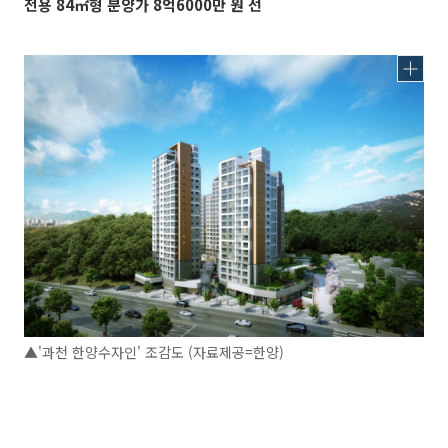
전용 84㎡형 분양가 8억6000만 원 선
▲'과천 한양수자인' 조감도 (자료제공=한양)