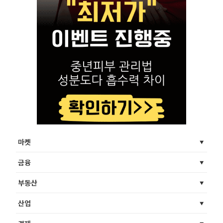
마켓
금융
부동산
산업