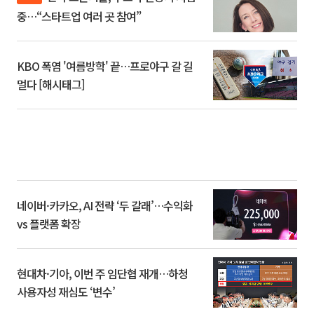
중…“스타트업 여러 곳 참여”
KBO 폭염 '여름방학' 끝…프로야구 갈 길
멀다 [해시태그]
네이버·카카오, AI 전략 ‘두 갈래’…수익화
vs 플랫폼 확장
현대차·기아, 이번 주 임단협 재개…하청
사용자성 재심도 ‘변수’