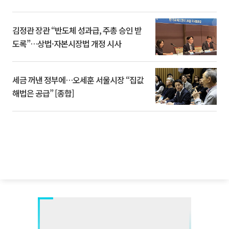
김정관 장관 “반도체 성과급, 주총 승인 받
도록”…상법·자본시장법 개정 시사
세금 꺼낸 정부에…오세훈 서울시장 “집값
해법은 공급” [종합]