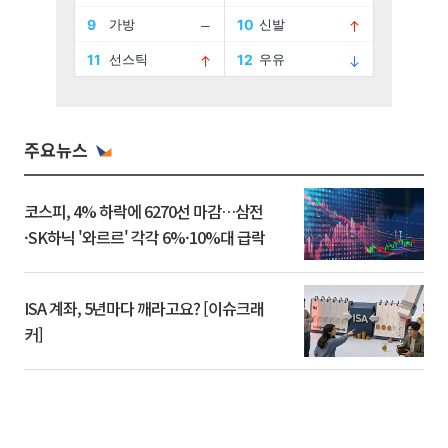
주요뉴스
코스피, 4% 하락에 6270선 마감…삼전
·SK하닉 '와르르' 각각 6%·10%대 급락
ISA 계좌, 5년마다 깨라고요? [이슈크래
커]