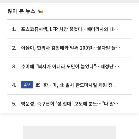
많이 본 뉴스
포스코퓨처엠, LFP 시장 뚫었다…배터리사와 대규모 장기 공급 합의
1.
아옳이, 한의사 김형배와 벌써 200일⋯꽃다발 들고 "프러포즈 아냐"
2.
추미애 "복지가 아니라 도민이 늘었다"…재정난 책임론 정면돌파
3.
軍 "한ㆍ미, 北 발사 탄도미사일 제원 정밀분석 중"
속보
4.
박문성, 축구협회 '성 접대' 보도에 분노…"다 말아먹으려고 작정했나"
5.