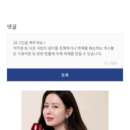
댓글
0 / 300