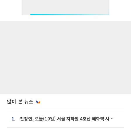
많이 본 뉴스
전장연, 오늘(10일) 서울 지하철 4호선 혜화역 시위…1호선 용산역 무정차
1.