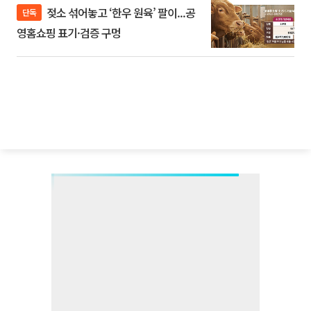
젖소 섞어놓고 ‘한우 원육’ 팔이...공
단독
영홈쇼핑 표기·검증 구멍