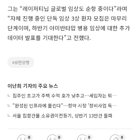
그는 “레이저티닙 글로벌 임상도 순항 중이다”라며
“자체 진행 중인 단독 임상 3상 환자 모집은 마무리
단계이며, 하반기 아미반타맙 병용 임상에 대한 추가
데이터 발표를 기대한다”고 전했다.
#유한양행
이난희 기자의 주요 뉴스
집주인 초고가 주택 수억 호가 낮추고⋯세입자는 퇴거 위기
"완성된 인프라에 몰린다"⋯청약 시장 '정비사업 독주' 42배 격차
서울 집합건물 소유권이전등기, 상반기 13만건 돌파
0
0
0
0