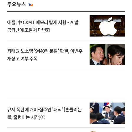
주요뉴스
애플, 中 CXMT 메모리 탑재 시험…AI발
공급난에 조달처 다변화
최태원·노소영 '9440억 분할' 판결, 이번주
재상고 여부 주목
규제 폭탄에 개미·집주인 '패닉' [흔들리는
룰, 출렁이는 시장]①