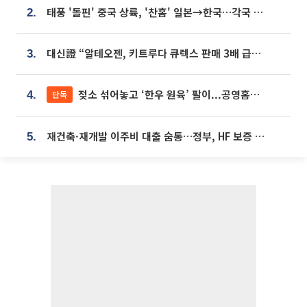
태풍 '돌핀' 중국 상륙, '찬홈' 일본→한국…각국 기상청 예상 경로는?
2.
대신證 “알테오젠, 키트루다 큐렉스 판매 3배 급증…목표가 41만원 상향”
3.
젖소 섞어놓고 ‘한우 원육’ 팔이...공영홈쇼핑 표기·검증 구멍
단독
4.
재건축·재개발 이주비 대출 숨통…정부, HF 보증 신설 추진
5.