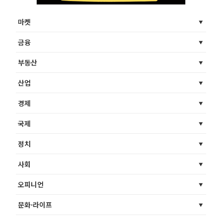
마켓
금융
부동산
산업
경제
국제
정치
사회
오피니언
문화·라이프