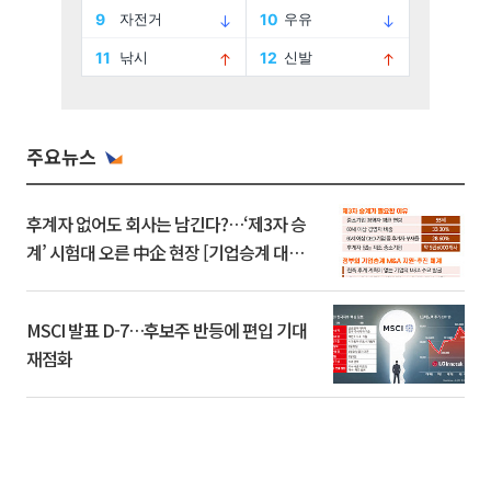
주요뉴스
후계자 없어도 회사는 남긴다?…‘제3자 승
계’ 시험대 오른 中企 현장 [기업승계 대전
환]
MSCI 발표 D-7…후보주 반등에 편입 기대
재점화