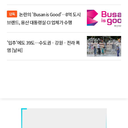
논란의 'Busan is Good'…8억 도시
단독
브랜드, 용산 대통령실 CI 업체가 수행
'입추'에도 39도⋯수도권ㆍ강원ㆍ전라 폭
염 [날씨]