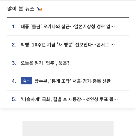
많이 본 뉴스
태풍 '돌핀' 오키나와 접근…일본기상청 경로 업데이트
1.
빅뱅, 20주년 기념 '새 뱅봉' 선보인다⋯콘서트 앞두고 팝업 개최
2.
오늘은 절기 '입추', 뜻은?
3.
합수본, '통계 조작' 서울·경기·충북 선관위 등 추가 압수수색
속보
4.
‘나솔사계’ 국화, 결별 후 재등장⋯첫인상 투표 휩쓸고 ‘인기녀’ 등극
5.