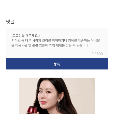
댓글
0 / 300