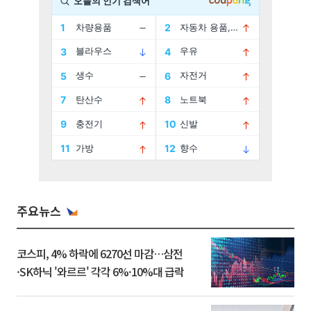
주요뉴스
코스피, 4% 하락에 6270선 마감…삼전
·SK하닉 '와르르' 각각 6%·10%대 급락