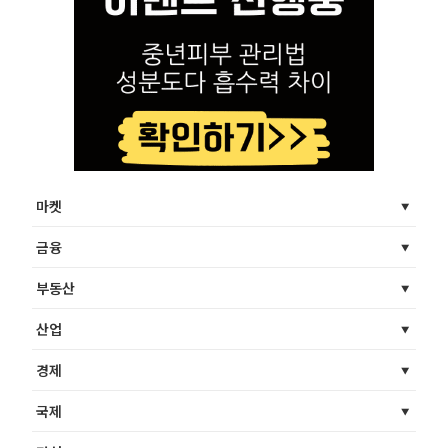
마켓
금융
부동산
산업
경제
국제