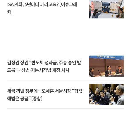
ISA 계좌, 5년마다 깨라고요? [이슈크래
커]
김정관 장관 “반도체 성과급, 주총 승인 받
도록”…상법·자본시장법 개정 시사
세금 꺼낸 정부에…오세훈 서울시장 “집값
해법은 공급” [종합]