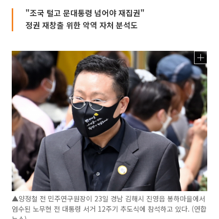
"조국 털고 문대통령 넘어야 재집권"
정권 재창출 위한 악역 자처 분석도
▲양정철 전 민주연구원장이 23일 경남 김해시 진영읍 봉하마을에서
엄수된 노무현 전 대통령 서거 12주기 추도식에 참석하고 있다. (연합
뉴스)