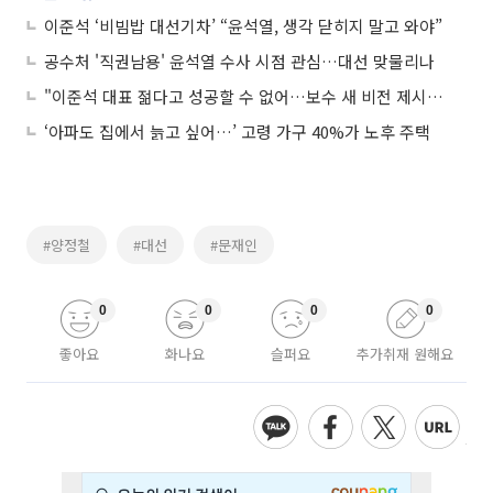
이준석 ‘비빔밥 대선기차’ “윤석열, 생각 닫히지 말고 와야”
공수처 '직권남용' 윤석열 수사 시점 관심…대선 맞물리나
"이준석 대표 젊다고 성공할 수 없어…보수 새 비전 제시해 국민 마음 사야"
‘아파도 집에서 늙고 싶어…’ 고령 가구 40%가 노후 주택
#양정철
#대선
#문재인
0
0
0
0
좋아요
화나요
슬퍼요
추가취재 원해요