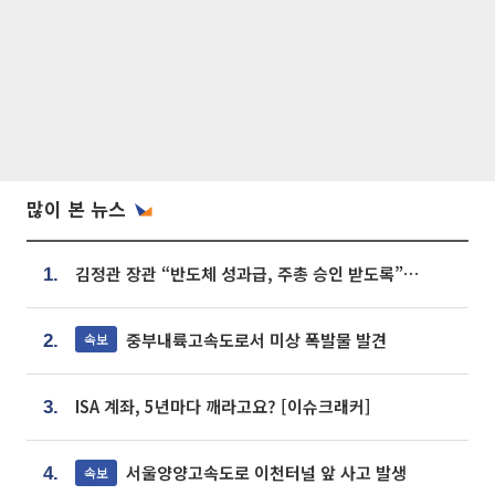
많이 본 뉴스
김정관 장관 “반도체 성과급, 주총 승인 받도록”…상법·자본시장법 개정 시사
1.
중부내륙고속도로서 미상 폭발물 발견
속보
2.
ISA 계좌, 5년마다 깨라고요? [이슈크래커]
3.
서울양양고속도로 이천터널 앞 사고 발생
속보
4.