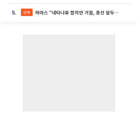
하마스 “네타냐후 합의안 거절, 총선 앞두고 시간 끌기”
단독
5.