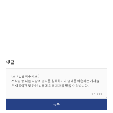
댓글
0 / 300