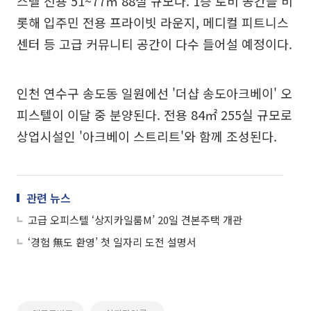
스텔 전용 51~77㎡ 88실 규모다. 1층 로비 공간을 비
롯해 입주민 전용 프라이빗 라운지, 메디컬 피트니스
센터 등 고급 커뮤니티 공간이 다수 들어설 예정이다.
인천 연수구 송도동 일원에선 '더샵 송도아크베이' 오
피스텔이 이달 중 분양된다. 전용 84㎡ 255실 규모로
상업시설인 '아크베이 스트리트'와 함께 조성된다.
관련 뉴스
고급 오피스텔 ‘상지카일룸M’ 20일 견본주택 개관
‘경험 無도 환영’ 첫 일자리 도전 설명서