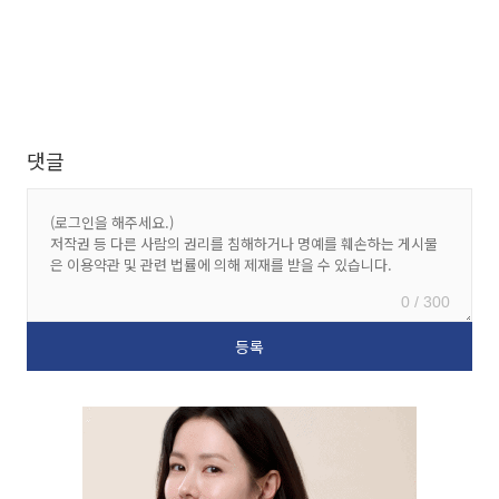
댓글
0 / 300