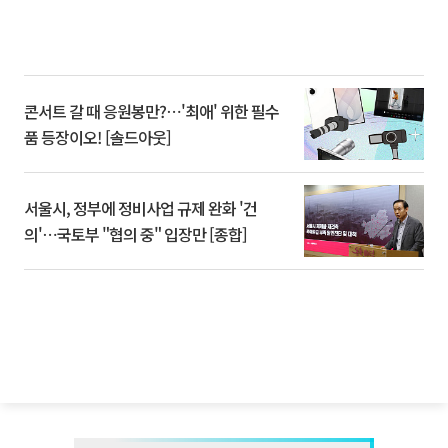
콘서트 갈 때 응원봉만?⋯'최애' 위한 필수
품 등장이오! [솔드아웃]
서울시, 정부에 정비사업 규제 완화 '건
의'⋯국토부 "협의 중" 입장만 [종합]