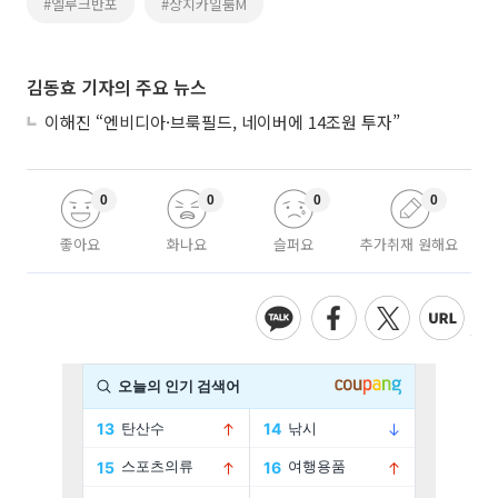
#엘루크반포
#상지카일룸M
김동효 기자의 주요 뉴스
이해진 “엔비디아·브룩필드, 네이버에 14조원 투자”
0
0
0
0
좋아요
화나요
슬퍼요
추가취재 원해요