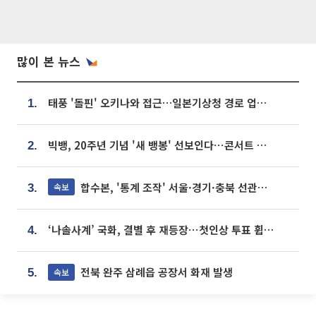
많이 본 뉴스
태풍 '돌핀' 오키나와 접근…일본기상청 경로 업데이트
1.
빅뱅, 20주년 기념 '새 뱅봉' 선보인다⋯콘서트 앞두고 팝업 개최
2.
합수본, '통계 조작' 서울·경기·충북 선관위 등 추가 압수수색
속보
3.
‘나솔사계’ 국화, 결별 후 재등장⋯첫인상 투표 휩쓸고 ‘인기녀’ 등극
4.
전북 완주 삼례읍 공장서 화재 발생
속보
5.