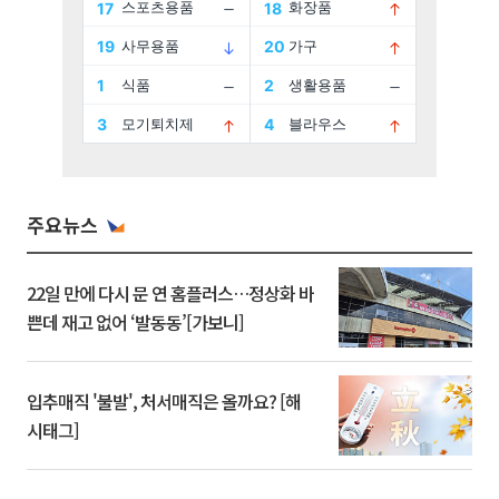
주요뉴스
22일 만에 다시 문 연 홈플러스…정상화 바
쁜데 재고 없어 ‘발동동’[가보니]
입추매직 '불발', 처서매직은 올까요? [해
시태그]