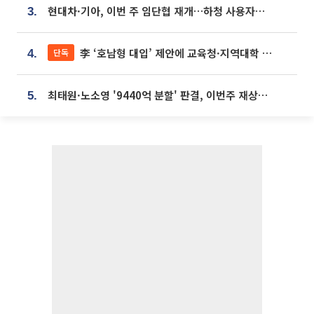
현대차·기아, 이번 주 임단협 재개…하청 사용자성 재심도 ‘변수’
3.
李 ‘호남형 대입’ 제안에 교육청·지역대학 서·논술형 입시 연계 '착수'
단독
4.
최태원·노소영 '9440억 분할' 판결, 이번주 재상고 여부 주목
5.