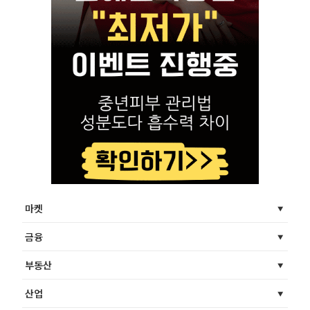
마켓
금융
부동산
산업