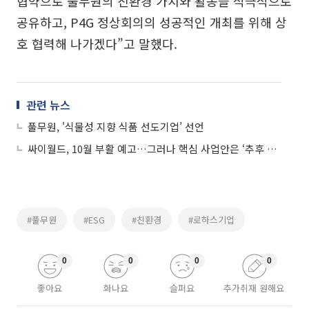
협약으로 풀무원의 친환경 가치와 활동을 적극적으로
공유하고, P4G 정상회의의 성공적인 개최를 위해 상
호 협력해 나가겠다”고 말했다.
관련 뉴스
풀무원, '식물성 지향 식품 선도기업’ 선언
싸이월드, 10월 부활 예고…그러나 핵심 사업안은 ‘추후 공개’
#풀무원
#ESG
#친환경
#로하스기업
0
0
0
0
좋아요
화나요
슬퍼요
추가취재 원해요