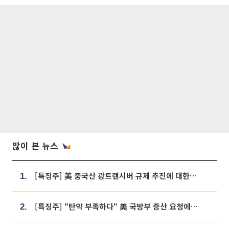
많이 본 뉴스
[특징주] 美 중국산 광트랜시버 규제 추진에 대한광통신 등 광통신株 강세
1.
[특징주] “탄약 부족하다“ 美 국방부 증산 요청에⋯국내 방산주 급등세
2.