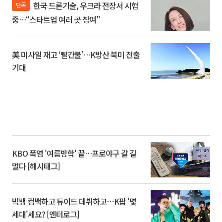
한국 드론기술, 우크라 전장서 시험
단독
중…“스타트업 여러 곳 참여”
美 미사일 재고 ‘빨간불’…K방산 북미 진출
기대
KBO 폭염 '여름방학' 끝…프로야구 갈 길
멀다 [해시태그]
빅뱅 컴백하고 튜이드 데뷔하고⋯K팝 '몇
세대'세요? [엔터로그]