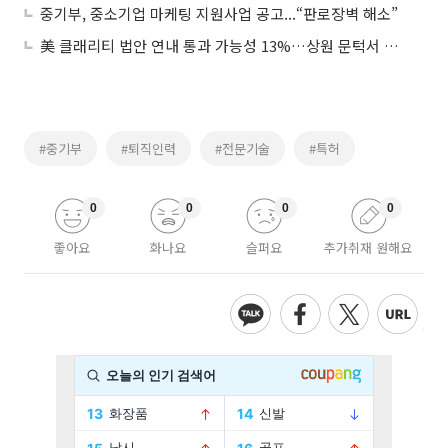
중기부, 중소기업 마케팅 지원사업 공고...“판로장벽 해소”
美 클래리티 법안 연내 통과 가능성 13%…상원 문턱서 제동
#중기부
#퇴직인력
#전문기술
#특허
0
0
0
0
좋아요
화나요
슬퍼요
추가취재 원해요