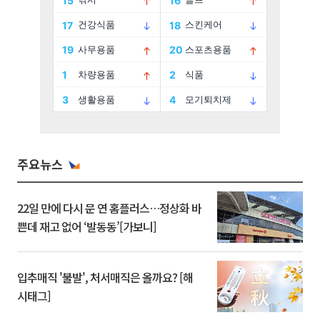
주요뉴스
22일 만에 다시 문 연 홈플러스…정상화 바
쁜데 재고 없어 ‘발동동’[가보니]
입추매직 '불발', 처서매직은 올까요? [해
시태그]