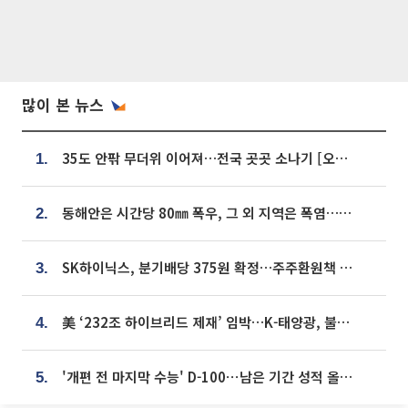
많이 본 뉴스
35도 안팎 무더위 이어져…전국 곳곳 소나기 [오늘 날씨]
1.
동해안은 시간당 80㎜ 폭우, 그 외 지역은 폭염…‘극과 극 날씨’
2.
SK하이닉스, 분기배당 375원 확정…주주환원책 9월로 앞당겨 발표
3.
美 ‘232조 하이브리드 제재’ 임박…K-태양광, 불확실성 털고 날개 다나
4.
'개편 전 마지막 수능' D-100⋯남은 기간 성적 올릴 전략은
5.