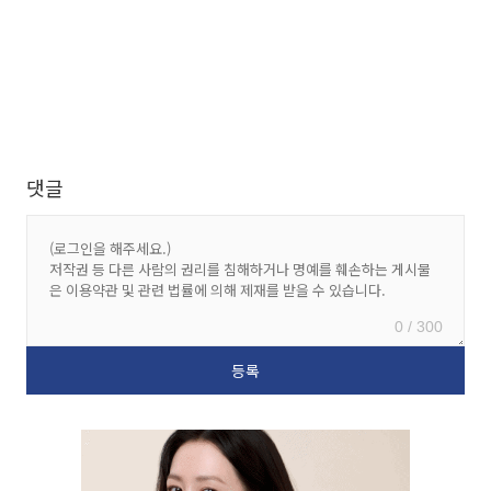
댓글
0 / 300