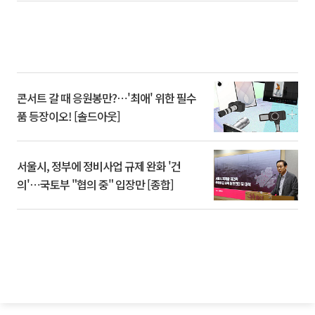
콘서트 갈 때 응원봉만?⋯'최애' 위한 필수
품 등장이오! [솔드아웃]
서울시, 정부에 정비사업 규제 완화 '건
의'⋯국토부 "협의 중" 입장만 [종합]