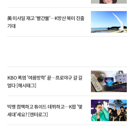
美 미사일 재고 ‘빨간불’…K방산 북미 진출
기대
KBO 폭염 '여름방학' 끝…프로야구 갈 길
멀다 [해시태그]
빅뱅 컴백하고 튜이드 데뷔하고⋯K팝 '몇
세대'세요? [엔터로그]