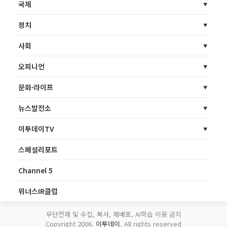
국제
정치
사회
오피니언
문화·라이프
뉴스발전소
이투데이TV
스페셜리포트
Channel 5
위너스IR클럽
무단전재 및 수집, 복사, 재배포, AI학습 이용 금지
Copyright 2006.
이투데이
. All rights reserved