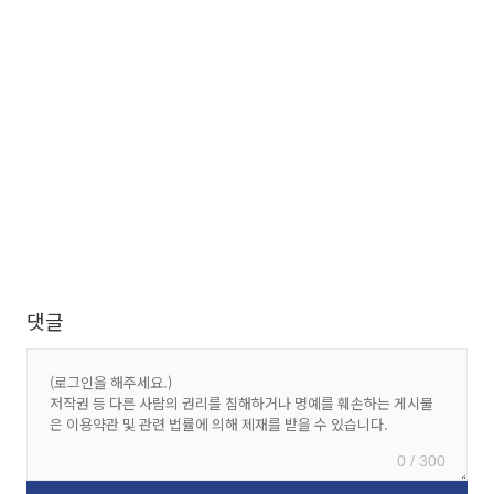
댓글
0 / 300