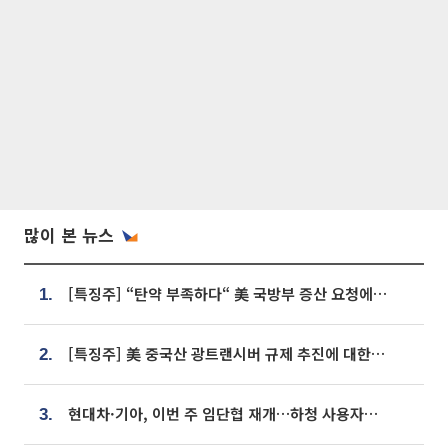
많이 본 뉴스
[특징주] “탄약 부족하다“ 美 국방부 증산 요청에⋯국내 방산주 급등세
1.
[특징주] 美 중국산 광트랜시버 규제 추진에 대한광통신 등 광통신株 강세
2.
현대차·기아, 이번 주 임단협 재개…하청 사용자성 재심도 ‘변수’
3.