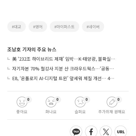
#대교
#영어
#마이퍼스트
#네이버
조남호 기자의 주요 뉴스
美 ‘232조 하이브리드 제재’ 임박…K-태양광, 불확실성 털고 날개 다나
자기자본 70% 철강사 지분 산 크라우드웍스…‘공동경영’으로 AI 시너지 낼까
E8, ‘온톨로지 AI·디지털 트윈’ 앞세워 체질 개선… 4분기 흑자전환 총력
0
0
0
0
좋아요
화나요
슬퍼요
추가취재 원해요