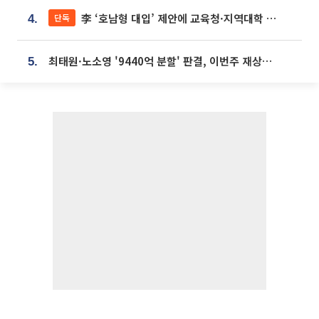
李 ‘호남형 대입’ 제안에 교육청·지역대학 서·논술형 입시 연계 '착수'
단독
4.
최태원·노소영 '9440억 분할' 판결, 이번주 재상고 여부 주목
5.