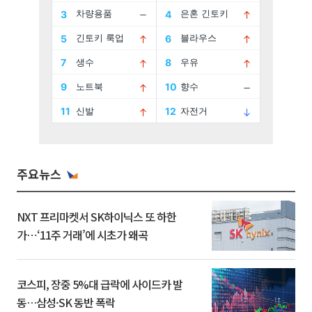
주요뉴스
NXT 프리마켓서 SK하이닉스 또 하한
가⋯‘11주 거래’에 시초가 왜곡
코스피, 장중 5%대 급락에 사이드카 발
동…삼성·SK 동반 폭락