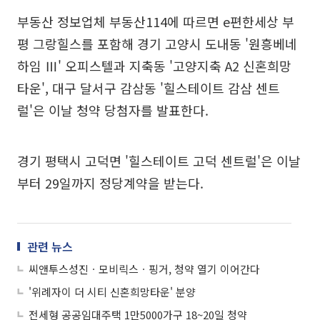
부동산 정보업체 부동산114에 따르면 e편한세상 부
평 그랑힐스를 포함해 경기 고양시 도내동 '원흥베네
하임 Ⅲ' 오피스텔과 지축동 '고양지축 A2 신혼희망
타운', 대구 달서구 감삼동 '힐스테이트 감삼 센트
럴'은 이날 청약 당첨자를 발표한다.
경기 평택시 고덕면 '힐스테이트 고덕 센트럴'은 이날
부터 29일까지 정당계약을 받는다.
관련 뉴스
씨앤투스성진ㆍ모비릭스ㆍ핑거, 청약 열기 이어간다
'위례자이 더 시티 신혼희망타운' 분양
전세형 공공임대주택 1만5000가구 18~20일 청약