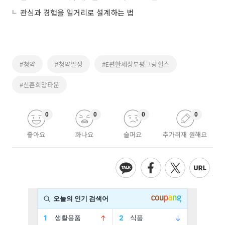
관심과 경험을 일거리로 설계하는 법
#청약
#청약일정
#E편한세상부평그랑힐스
#신혼희망타운
0
0
0
0
좋아요
화나요
슬퍼요
추가취재 원해요