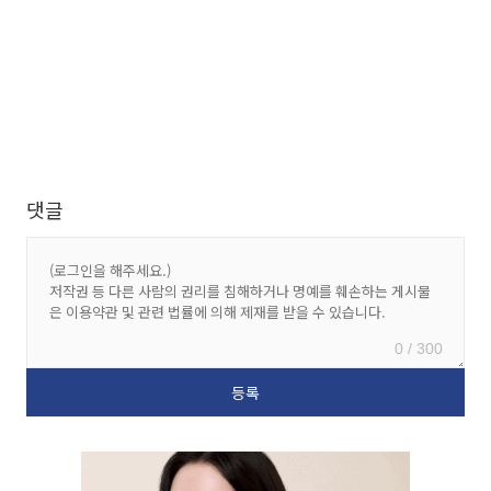
댓글
0 / 300