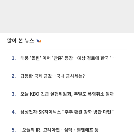
많이 본 뉴스
태풍 '돌핀' 이어 '찬홈' 등장…예상 경로에 한국 '한숨'
1.
급등한 국제 금값…국내 금시세는?
2.
오늘 KBO 긴급 실행위원회, 주말도 폭염취소 될까
3.
삼성전자·SK하이닉스 “주주 환원 강화 방안 마련”
4.
[오늘의 IR] 고려아연ㆍ심텍ㆍ엘앤에프 등
5.