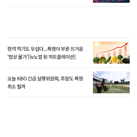
한끼 먹기도 무섭다...폭염이 부른 뜨거운
‘밥상 물가’[뉴노멀 된 히트플레이션]
오늘 KBO 긴급 실행위원회, 주말도 폭염
취소 될까