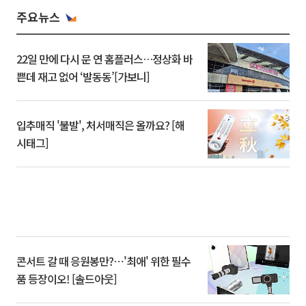
주요뉴스
22일 만에 다시 문 연 홈플러스…정상화 바
쁜데 재고 없어 ‘발동동’[가보니]
입추매직 '불발', 처서매직은 올까요? [해
시태그]
콘서트 갈 때 응원봉만?⋯'최애' 위한 필수
품 등장이오! [솔드아웃]