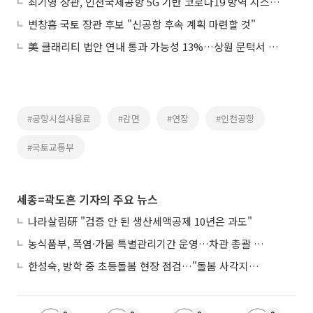
최기영 장관, 인천국제공항 5G 기반 코로나19 방역 시스템 현장 점검
변창흠 국토 장관 후보 "신공항 후속 계획 마련할 것"
美 클래리티 법안 연내 통과 가능성 13%…상원 문턱서 제동
#공항시설사용료
#감면
#연장
#인천공항
#국토교통부
세종=곽도흔 기자의 주요 뉴스
나라살림硏 "검증 안 된 생산세액공제 10년은 과도"
농식품부, 폭염·가뭄 특별관리기간 운영…차관 총괄 대응체계 격상
한성숙, 방학 중 초등돌봄 현장 점검…"돌봄 사각지대 없애야"