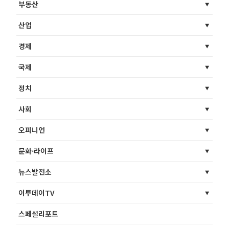
부동산
산업
경제
국제
정치
사회
오피니언
문화·라이프
뉴스발전소
이투데이TV
스페셜리포트