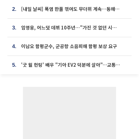
[내일 날씨] 폭염 한풀 꺾여도 무더위 계속⋯동해안 이틀 연속 비
2.
임영웅, 어느덧 데뷔 10주년⋯"가진 것 없던 시절, 내 앞엔 20명의 팬뿐"
3.
이남오 함평군수, 군공항 소음피해 함평 보상 요구
4.
'굿 윌 헌팅' 배우 "기아 EV2 덕분에 살아"…교통사고 후 안전성 극찬
5.