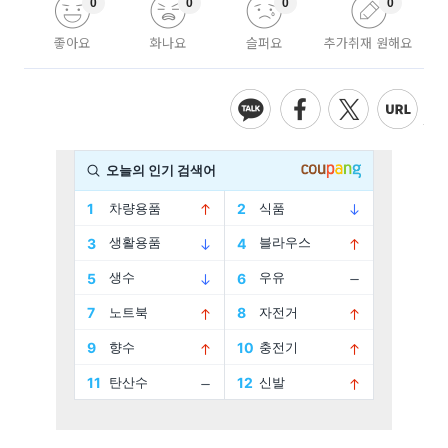
0
0
0
0
좋아요
화나요
슬퍼요
추가취재 원해요