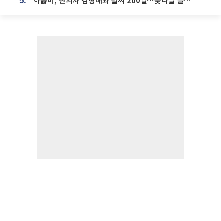
아옳이, 한의사 김형배와 벌써 200일⋯꽃다발 들고 "프러포즈 아냐"
5.