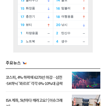
주요뉴스
코스피, 4% 하락에 6270선 마감…삼전
·SK하닉 '와르르' 각각 6%·10%대 급락
ISA 계좌, 5년마다 깨라고요? [이슈크래