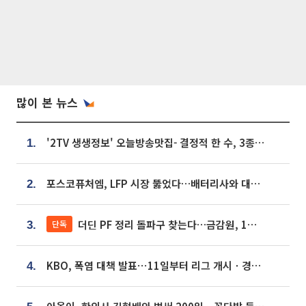
많이 본 뉴스
'2TV 생생정보' 오늘방송맛집- 결정적 한 수, 3종 메밀면! 메밀 소바 맛집 '의○○○○'
1.
포스코퓨처엠, LFP 시장 뚫었다…배터리사와 대규모 장기 공급 합의
2.
더딘 PF 정리 돌파구 찾는다…금감원, 1년 반 만에 매각설명회 재개
단독
3.
KBO, 폭염 대책 발표⋯11일부터 리그 개시ㆍ경기 오후 7시 시작
4.