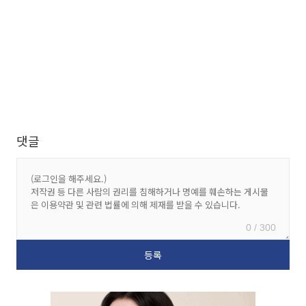
댓글
0 / 300