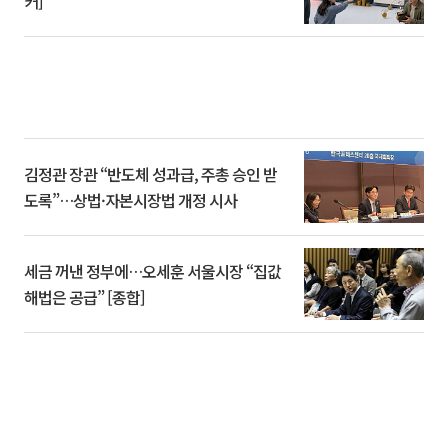
커]
김정관 장관 “반도체 성과급, 주총 승인 받
도록”…상법·자본시장법 개정 시사
세금 꺼낸 정부에…오세훈 서울시장 “집값
해법은 공급” [종합]