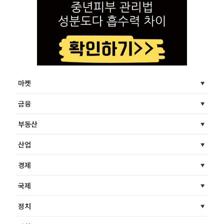
마켓
금융
부동산
산업
경제
국제
정치