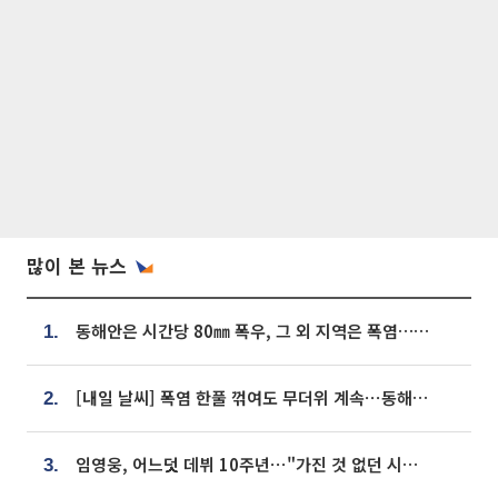
많이 본 뉴스
동해안은 시간당 80㎜ 폭우, 그 외 지역은 폭염…‘극과 극 날씨’
1.
[내일 날씨] 폭염 한풀 꺾여도 무더위 계속⋯동해안 이틀 연속 비
2.
임영웅, 어느덧 데뷔 10주년⋯"가진 것 없던 시절, 내 앞엔 20명의 팬뿐"
3.