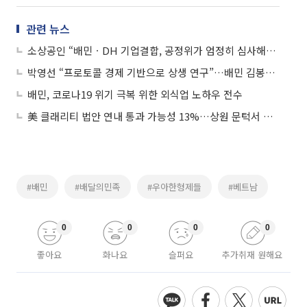
관련 뉴스
소상공인 “배민ㆍDH 기업결합, 공정위가 엄정히 심사해야”
박영선 “프로토콜 경제 기반으로 상생 연구”…배민 김봉진 대표에 조언
배민, 코로나19 위기 극복 위한 외식업 노하우 전수
美 클래리티 법안 연내 통과 가능성 13%…상원 문턱서 제동
#배민
#배달의민족
#우아한형제들
#베트남
0
0
0
0
좋아요
화나요
슬퍼요
추가취재 원해요