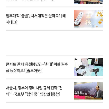
입추매직 '불발', 처서매직은 올까요? [해
시태그]
콘서트 갈 때 응원봉만?⋯'최애' 위한 필수
품 등장이오! [솔드아웃]
서울시, 정부에 정비사업 규제 완화 '건
의'⋯국토부 "협의 중" 입장만 [종합]