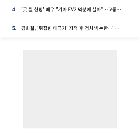
'굿 윌 헌팅' 배우 "기아 EV2 덕분에 살아"…교통사고 후 안전성 극찬
4.
김희철, '뒤집힌 태극기' 지적 후 정치색 논란…"좌우 떠나 우리나라 국기"
5.