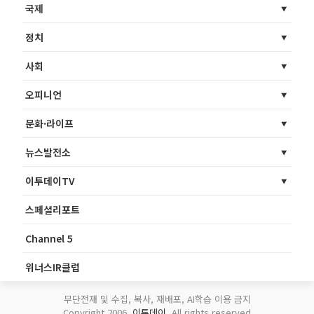
국제
정치
사회
오피니언
문화·라이프
뉴스발전소
이투데이TV
스페셜리포트
Channel 5
위너스IR클럽
무단전재 및 수집, 복사, 재배포, AI학습 이용 금지
Copyright 2006.
이투데이
. All rights reserved