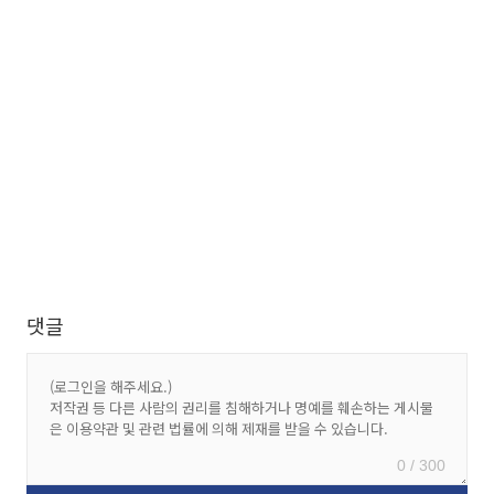
댓글
0 / 300