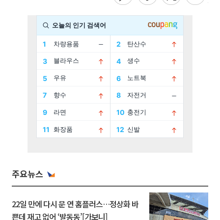
주요뉴스
22일 만에 다시 문 연 홈플러스…정상화 바
쁜데 재고 없어 ‘발동동’[가보니]