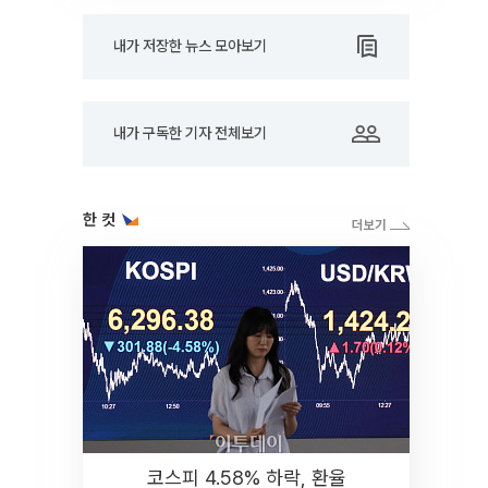
내가 저장한 뉴스 모아보기
내가 구독한 기자 전체보기
한 컷
코스피 4.58% 하락, 환율