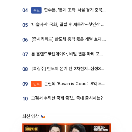
합수본, '통계 조작' 서울·경기·충북 선관위 등 추가 압수수색
04
속보
‘나솔사계’ 국화, 결별 후 재등장⋯첫인상 투표 휩쓸고 ‘인기녀’ 등극
05
[증시키워드] 반도체 충격 뚫은 개별 호재...포스코퓨처엠·에코프로·한화솔루션 '눈길'
06
톰 홀랜드♥젠데이아, 비밀 결혼 파티 포착⋯호텔 대관비만 9억
07
[특징주] 반도체 온기 탄 2차전지...삼성SDI, 장 초반 7% 넘게 껑충
08
논란의 'Busan is Good'…8억 도시브랜드, 용산 대통령실 CI 업체가 수행
09
단독
고점서 후퇴한 국제 금값…국내 금시세는?
10
최신 영상