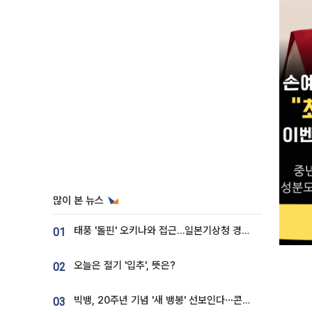
많이 본 뉴스
태풍 '돌핀' 오키나와 접근…일본기상청 경로 업데이트
01
오늘은 절기 '입추', 뜻은?
02
빅뱅, 20주년 기념 '새 뱅봉' 선보인다⋯콘서트 앞두고 팝업 개최
03