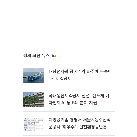
경제 최신 뉴스
내항선사와 장기계약 화주에 운송비
1% 세액공제
국내생산세액공제 신설...반도체·이
차전지·AI 등 6대 분야 지원
지방공기업 경평서 서울시농수산식
품공사 '취우수'⋯인천환경공단은
'낙제점'