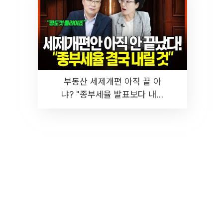
부동산 세제개편 아직 끝 아
냐? "종부세율 발표보다 내릴
것" 장기거주·양도세 전망 I 집
땅지성 I 김인만, 진미윤