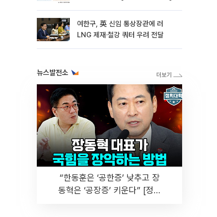
여한구, 英 신임 통상장관에 러
LNG 제재·철강 쿼터 우려 전달
뉴스발전소
“한동훈은 ‘공한증’ 낮추고 장
동혁은 ‘공장증’ 키운다” [정치
대학]