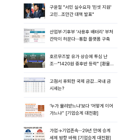
구윤철 "서민 실수요자 '핀셋 지원'
고민…조만간 대책 발표"
산업부·기후부 '사용후 배터리' 부처
칸막이 허문다⋯통합 플랫폼 구축
호르무즈발 유가 상승에 투심 난
조⋯"1420원 중후반 등락" [환율전
망]
고점서 후퇴한 국제 금값…국내 금
시세는?
‘누가 물려받느냐’보다 ‘어떻게 이어
가느냐” [기업승계 대전환]
가업→기업존속⋯29년 만에 승계
세제 방향 바꿔 [기업승계 대전환]