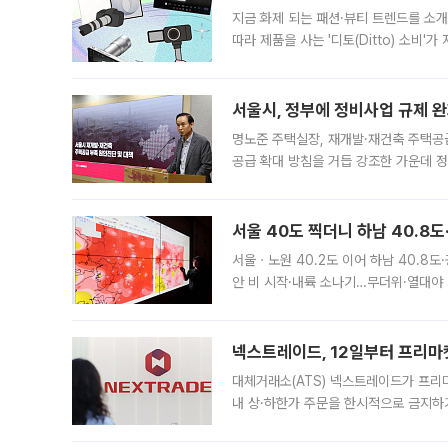
지금 화제 되는 패션·뷰티 트렌드를 소개
따라 제품을 사는 '디토(Ditto) 소비
어디일까요? 아이돌 콘서트 시작을 기다
서울시, 정부에 정비사업 규제 완화
명노준 주택실장, 재개발·재건축 주택공
공급 확대 방침을 거듭 강조한 가운데 정
면 반박하고 나섰다. 명노준 서울시 주택
서울 40도 찍더니 하남 40.8도
서울ㆍ노원 40.2도 이어 하남 40.8도
안 비 시작·내륙 소나기…무더위·열대야 
에서도 40도를 웃도는 기온이 관측됐다
의 극심한
넥스트레이드, 12일부터 프리마
대체거래소(ATS) 넥스트레이드가 프리
내 상·하한가 주문을 한시적으로 금지하
가 체결 사례와 관련해 설명자료를 내고