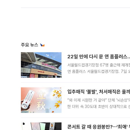
주요 뉴스
22일 만에 다시 문 연 홈플러스
서울월드컵경기장점 67명 출근해 재개점 
연 홈플러스 서울월드컵경기장점. 7일 
우유, 과일 같은 신선식품이 차근차근 자
입추매직 '불발', 처서매직은 올
“와 이제 시원한 거 같아” 단체 ‘뇌손상
한 더위 속 30도대 초반이 상대적으로
지역에 있었습니다. 7월 말에는 서풍과
콘서트 갈 때 응원봉만?⋯'최애'