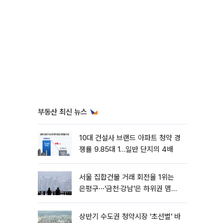
부동산 최신 뉴스
10대 건설사 브랜드 아파트 청약 경
쟁률 9.85대 1…일반 단지의 4배
서울 집합건물 거래 회전율 1위는
은평구⋯'금천·강남'은 하위권 맴돌
아
상반기 수도권 청약시장 '초선별' 바