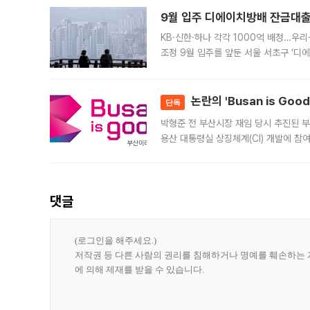
9월 입주 디에이치방배 잔금대출
KB·신한·하나 각각 1000억 배정…우
조정 9월 입주를 앞둔 서울 서초구 ‘디
은행과 NH농협은행도 대출 취급을 검토
민은행
논란의 'Busan is Go
단독
박형준 전 부산시장 재임 당시 추진된 부산
용산 대통령실 상징체계(CI) 개발에 참
도시브랜드 사업이 공개 이후 시민 공감
댓글