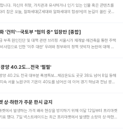
합니다. 자신의 취향, 가치관과 유사하거나 인기 있는 인물 혹은 콘텐츠를
'가 자리 잡은 오늘, 잘파세대(Z세대와 알파세대의 합성어)의 눈길이 쏠린 곳은
리는 공연장. 응원봉만큼이나 눈에 띄는 게 있습니다. 공연이 시작되기
 '건의'⋯국토부 "협의 중" 입장만 [종합]
급 부족 원인진단 및 대책 관련 브리핑 서울시가 재개발·재건축을 통한 주택
비사업으로 인한 '이주 대란' 우려와 정부와의 정책 엇박자 논란에 대해 정
실장은 2031년까지 31만 가구 착공 목표에 차질이 없다는 입장이나,
·광양 40.2도…전국 '펄펄'
·광양 40.2도 전국 대부분 폭염특보…체감온도도 곳곳 38도 넘어 8일 동해
지속 서울 노원구의 기온이 40도를 넘어선 데 이어 경기 하남과 전남 광양
. 전국 대부분 지역에 폭염특보가 내려진 가운데 곳곳에서 39~40도 안팎
켓 상·하한가 주문 한시 금지
마켓에서 발생하는 가격 왜곡 현상을 방지하기 위해 이달 12일부터 프리마켓
기로 했다. 7일 넥스트레이드는 최근 프리마켓에서 발생한 소량의 상·하한
, 주문 오류로 인한 가격 급등락을 최소화하기 위한 비상 대응방안을 발표