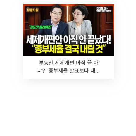
부동산 세제개편 아직 끝 아
냐? "종부세율 발표보다 내릴
것" 장기거주·양도세 전망 I 집
땅지성 I 김인만, 진미윤