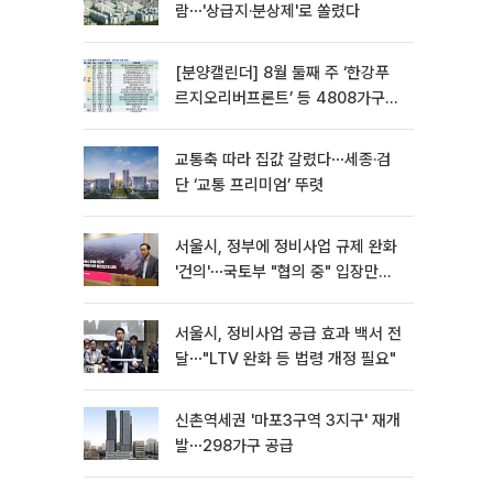
람⋯'상급지·분상제'로 쏠렸다
[분양캘린더] 8월 둘째 주 ‘한강푸
르지오리버프론트’ 등 4808가구
분양
교통축 따라 집값 갈렸다⋯세종·검
단 ‘교통 프리미엄’ 뚜렷
서울시, 정부에 정비사업 규제 완화
'건의'⋯국토부 "협의 중" 입장만
[종합]
서울시, 정비사업 공급 효과 백서 전
달⋯"LTV 완화 등 법령 개정 필요"
신촌역세권 '마포3구역 3지구' 재개
발⋯298가구 공급