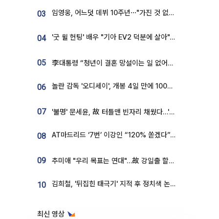
임영웅, 어느덧 데뷔 10주년⋯"가진 것 없던 시절, 내 앞엔 20명의 팬뿐"
03
'굿 윌 헌팅' 배우 "기아 EV2 덕분에 살아"…교통사고 후 안전성 극찬
04
05
李대통령 “청년이 결혼 망설이는 일 없어야...제도상 불이익 조사”
놀란 감독 '오디세이', 개봉 4일 만에 100만 돌파⋯'왕사남' 보다 빠르다
06
07
'불명' 문세윤, 故 터틀맨 빈자리 채웠다…'거북이' 눈물의 최종 우승
AT마드리드 ‘7번’ 이강인 “120% 쏟겠다”⋯시메오네 감독 “필요한 선수”
08
09
추미애 "우리 목표는 연대"…故 강일출 할머니 흉상 제막
김희철, '뒤집힌 태극기' 지적 후 정치색 논란…"좌우 떠나 우리나라 국기"
10
최신 영상