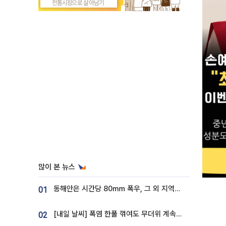
많이 본 뉴스
동해안은 시간당 80㎜ 폭우, 그 외 지역은 폭염…‘극과 극 날씨’
01
[내일 날씨] 폭염 한풀 꺾여도 무더위 계속⋯동해안 이틀 연속 비
02