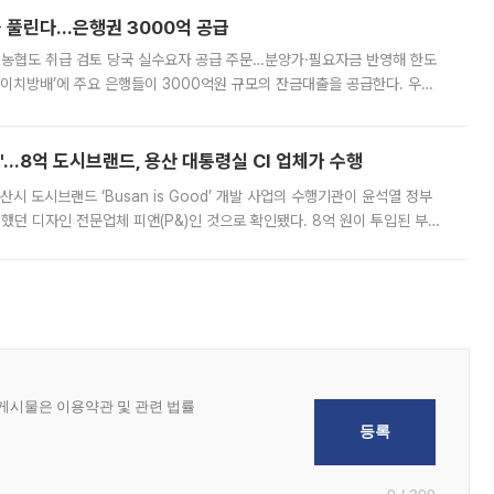
 풀린다…은행권 3000억 공급
리·농협도 취급 검토 당국 실수요자 공급 주문…분양가·필요자금 반영해 한도
에이치방배’에 주요 은행들이 3000억원 규모의 잔금대출을 공급한다. 우리
하고 있어 향후 공급 규모가 늘어날 전망이다. 7일 금융권에 따르면 KB국
od'…8억 도시브랜드, 용산 대통령실 CI 업체가 수행
시 도시브랜드 ‘Busan is Good’ 개발 사업의 수행기관이 윤석열 정부
여했던 디자인 전문업체 피앤(P&)인 것으로 확인됐다. 8억 원이 투입된 부산
 부족과 디자인 정체성 논란에 휩싸였던 만큼, 사업 선정 과정과 결과물에