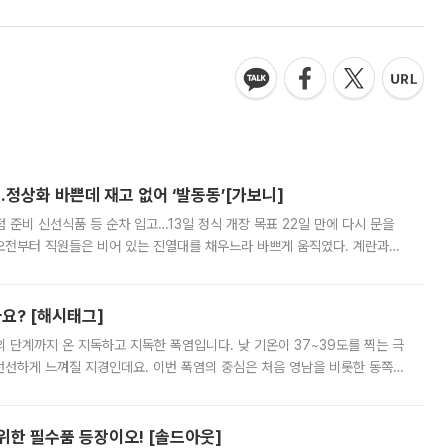
…정상화 바쁜데 재고 없어 ‘발동동’[가보니]
준비 신선식품 등 순차 입고…13일 정식 개장 목표 22일 만에 다시 문을
오전부터 직원들은 비어 있는 진열대를 채우느라 바쁘게 움직였다. 계란과
리를 잡기 시작했지만, 매장 곳곳엔 여전히 텅 빈 매대가 먼저 눈에 들어왔
까요? [해시태그]
’의 단계까지 온 지독하고 지독한 폭염입니다. 낮 기온이 37~39도를 찍는 극
 선선하게 느껴질 지경인데요. 이번 폭염의 중심은 처음 영남을 비롯한 동쪽
 북서풍이 산맥을 넘어 영남 쪽으로 내려오면서 뜨겁고 건조해졌는데요.
 위한 필수품 등장이오! [솔드아웃]