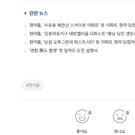
관련 뉴스
청약홈, ‘수유동 북한산 스카이뷰 아파트’ 등 아파트 청약 당
청약홈, ‘김포마송지구 대방엘리움 더퍼스트’·‘충남 당진 센트
청약홈, ‘남원 오투그란데 퍼스트시티’ 등 아파트 청약 당첨자
‘경험 無도 환영’ 첫 일자리 도전 설명서
#청약홈
0
0
좋아요
화나요