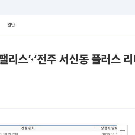
일반
팰리스’·‘전주 서신동 플러스 리