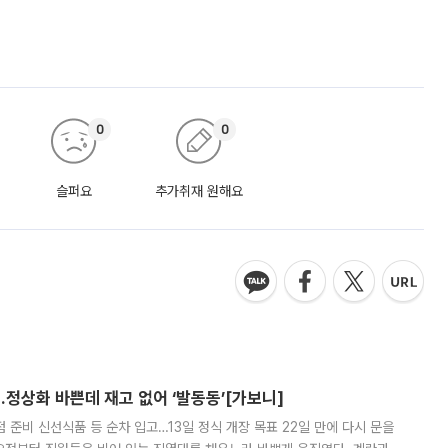
0
0
슬퍼요
추가취재 원해요
…정상화 바쁜데 재고 없어 ‘발동동’[가보니]
준비 신선식품 등 순차 입고…13일 정식 개장 목표 22일 만에 다시 문을