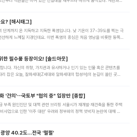
오전부터 직원들은 비어 있는 진열대를 채우느라 바쁘게 움직였다. 계란과
리를 잡기 시작했지만, 매장 곳곳엔 여전히 텅 빈 매대가 먼저 눈에 들어왔
까요? [해시태그]
’의 단계까지 온 지독하고 지독한 폭염입니다. 낮 기온이 37~39도를 찍는 극
 선선하게 느껴질 지경인데요. 이번 폭염의 중심은 처음 영남을 비롯한 동쪽
 북서풍이 산맥을 넘어 영남 쪽으로 내려오면서 뜨겁고 건조해졌는데요.
 위한 필수품 등장이오! [솔드아웃]
합니다. 자신의 취향, 가치관과 유사하거나 인기 있는 인물 혹은 콘텐츠를
'가 자리 잡은 오늘, 잘파세대(Z세대와 알파세대의 합성어)의 눈길이 쏠린 곳은
리는 공연장. 응원봉만큼이나 눈에 띄는 게 있습니다. 공연이 시작되기
 '건의'⋯국토부 "협의 중" 입장만 [종합]
급 부족 원인진단 및 대책 관련 브리핑 서울시가 재개발·재건축을 통한 주택
비사업으로 인한 '이주 대란' 우려와 정부와의 정책 엇박자 논란에 대해 정
실장은 2031년까지 31만 가구 착공 목표에 차질이 없다는 입장이나,
·광양 40.2도…전국 '펄펄'