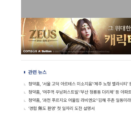
관련 뉴스
청약홈, ‘서울 고덕 아르테스 미소지움’·‘제주 노형 벨라시티’
청약홈, ‘여주역 우남퍼스트빌’·‘부산 청룡동 더리체’ 등 아파
청약홈, ‘과천 푸르지오 어울림 라비엔오’·‘김해 주촌 일동미라
‘경험 無도 환영’ 첫 일자리 도전 설명서