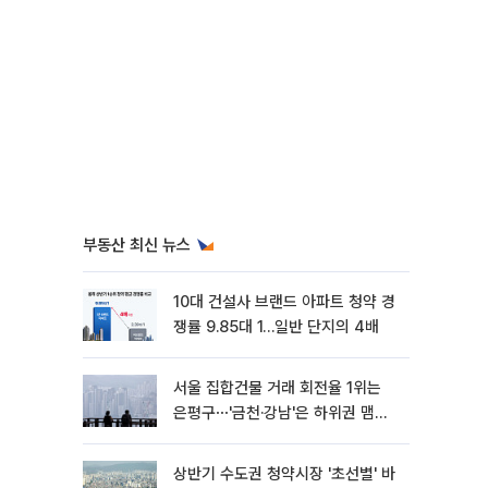
부동산 최신 뉴스
10대 건설사 브랜드 아파트 청약 경
쟁률 9.85대 1…일반 단지의 4배
서울 집합건물 거래 회전율 1위는
은평구⋯'금천·강남'은 하위권 맴돌
아
상반기 수도권 청약시장 '초선별' 바