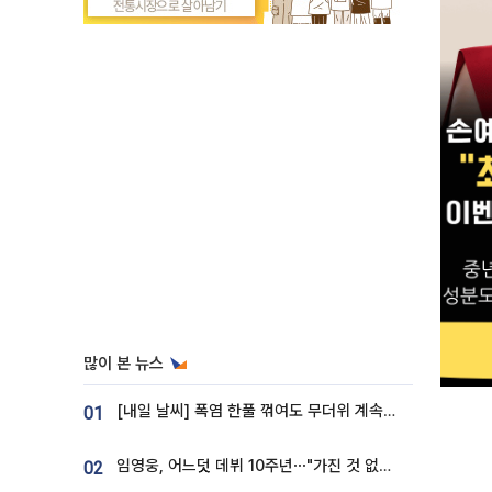
많이 본 뉴스
[내일 날씨] 폭염 한풀 꺾여도 무더위 계속⋯동해안 이틀 연속 비
01
임영웅, 어느덧 데뷔 10주년⋯"가진 것 없던 시절, 내 앞엔 20명의 팬뿐"
02