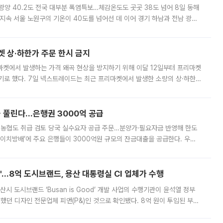
·광양 40.2도 전국 대부분 폭염특보…체감온도도 곳곳 38도 넘어 8일 동해
지속 서울 노원구의 기온이 40도를 넘어선 데 이어 경기 하남과 전남 광양
. 전국 대부분 지역에 폭염특보가 내려진 가운데 곳곳에서 39~40도 안팎
켓 상·하한가 주문 한시 금지
마켓에서 발생하는 가격 왜곡 현상을 방지하기 위해 이달 12일부터 프리마켓
기로 했다. 7일 넥스트레이드는 최근 프리마켓에서 발생한 소량의 상·하한
, 주문 오류로 인한 가격 급등락을 최소화하기 위한 비상 대응방안을 발표
 풀린다…은행권 3000억 공급
리·농협도 취급 검토 당국 실수요자 공급 주문…분양가·필요자금 반영해 한도
에이치방배’에 주요 은행들이 3000억원 규모의 잔금대출을 공급한다. 우리
하고 있어 향후 공급 규모가 늘어날 전망이다. 7일 금융권에 따르면 KB국
od'…8억 도시브랜드, 용산 대통령실 CI 업체가 수행
시 도시브랜드 ‘Busan is Good’ 개발 사업의 수행기관이 윤석열 정부
여했던 디자인 전문업체 피앤(P&)인 것으로 확인됐다. 8억 원이 투입된 부산
 부족과 디자인 정체성 논란에 휩싸였던 만큼, 사업 선정 과정과 결과물에