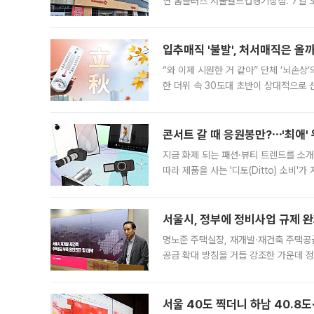
연 홈플러스 서울월드컵경기장점. 7일 
우유, 과일 같은 신선식품이 차근차근 자
입추매직 '불발', 처서매직은 올
“와 이제 시원한 거 같아” 단체 ‘뇌손상
한 더위 속 30도대 초반이 상대적으로
지역에 있었습니다. 7월 말에는 서풍과
콘서트 갈 때 응원봉만?⋯'최애'
지금 화제 되는 패션·뷰티 트렌드를 소개
따라 제품을 사는 '디토(Ditto) 소비
어디일까요? 아이돌 콘서트 시작을 기다
서울시, 정부에 정비사업 규제 완화
명노준 주택실장, 재개발·재건축 주택공
공급 확대 방침을 거듭 강조한 가운데 정
면 반박하고 나섰다. 명노준 서울시 주택
서울 40도 찍더니 하남 40.8도