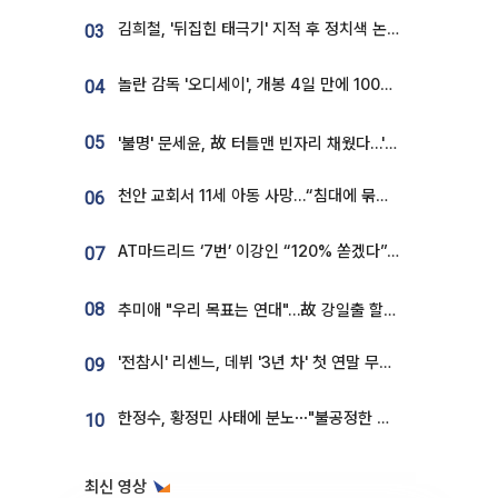
김희철, '뒤집힌 태극기' 지적 후 정치색 논란…"좌우 떠나 우리나라 국기"
03
놀란 감독 '오디세이', 개봉 4일 만에 100만 돌파⋯'왕사남' 보다 빠르다
04
05
'불명' 문세윤, 故 터틀맨 빈자리 채웠다…'거북이' 눈물의 최종 우승
천안 교회서 11세 아동 사망…“침대에 묶여 있었다” 진술 확보
06
AT마드리드 ‘7번’ 이강인 “120% 쏟겠다”⋯시메오네 감독 “필요한 선수”
07
08
추미애 "우리 목표는 연대"…故 강일출 할머니 흉상 제막
'전참시' 리센느, 데뷔 '3년 차' 첫 연말 무대 오른다⋯"그동안 섭외 안 와"
09
한정수, 황정민 사태에 분노⋯"불공정한 게임, 폭로자도 오픈 하라"
10
최신 영상