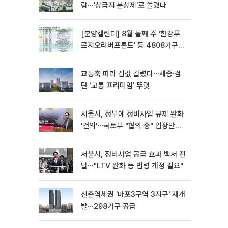
람⋯'상급지·분상제'로 쏠렸다
[분양캘린더] 8월 둘째 주 ‘한강푸
르지오리버프론트’ 등 4808가구
분양
교통축 따라 집값 갈렸다⋯세종·검
단 ‘교통 프리미엄’ 뚜렷
서울시, 정부에 정비사업 규제 완화
'건의'⋯국토부 "협의 중" 입장만
[종합]
서울시, 정비사업 공급 효과 백서 전
달⋯"LTV 완화 등 법령 개정 필요"
신촌역세권 '마포3구역 3지구' 재개
발⋯298가구 공급