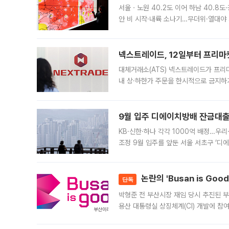
서울ㆍ노원 40.2도 이어 하남 40.8도
안 비 시작·내륙 소나기…무더위·열대야 
에서도 40도를 웃도는 기온이 관측됐다
의 극심한
넥스트레이드, 12일부터 프리마
대체거래소(ATS) 넥스트레이드가 프리
내 상·하한가 주문을 한시적으로 금지하
가 체결 사례와 관련해 설명자료를 내고
9월 입주 디에이치방배 잔금대출
KB·신한·하나 각각 1000억 배정…우
조정 9월 입주를 앞둔 서울 서초구 ‘디
은행과 NH농협은행도 대출 취급을 검토
민은행
논란의 'Busan is Go
단독
박형준 전 부산시장 재임 당시 추진된 부산
용산 대통령실 상징체계(CI) 개발에 참
도시브랜드 사업이 공개 이후 시민 공감