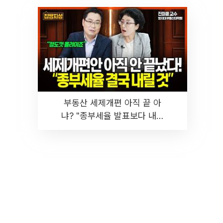
부동산 세제개편 아직 끝 아
냐? "종부세율 발표보다 내릴
것" 장기거주·양도세 전망 I 집
땅지성 I 김인만, 진미윤