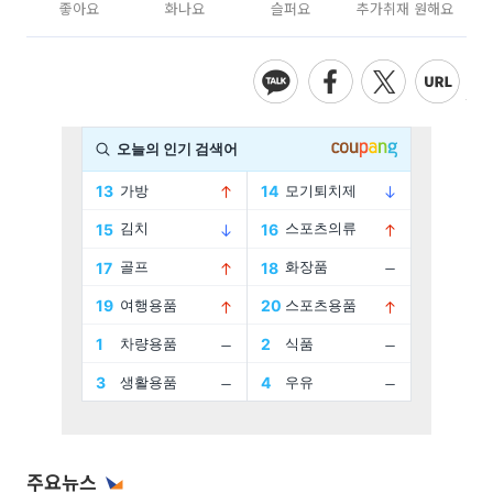
좋아요
화나요
슬퍼요
추가취재 원해요
주요뉴스