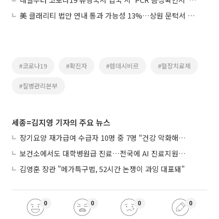
美 클래리티 법안 연내 통과 가능성 13%…상원 문턱서 제동
#코로나19
#확진자
#렘데시비르
#혈장치료제
#질병관리본부
세종=김지영 기자의 주요 뉴스
장기요양 재가급여 수급자 10명 중 7명 “건강 악화해도 집에서”
보건소에서도 대학병원급 진료…전국에 AI 진료지원도구 보급
김영훈 장관 "메가특구법, 52시간 논쟁이 과잉 대표돼"
0
0
0
0