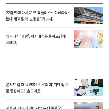
22일 만에 다시 문 연 홈플러스…정상화 바
쁜데 재고 없어 ‘발동동’[가보니]
입추매직 '불발', 처서매직은 올까요? [해
시태그]
콘서트 갈 때 응원봉만?⋯'최애' 위한 필수
품 등장이오! [솔드아웃]
서울시, 정부에 정비사업 규제 완화 '건