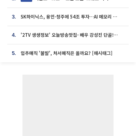
SK하이닉스, 용인·청주에 54조 투자…AI 메모리 생산기지 키운다
3.
'2TV 생생정보' 오늘방송맛집- 배우 강성진 단골! 쌀국수ㆍ푸팟퐁 커리 맛집 '블○○○'
4.
입추매직 '불발', 처서매직은 올까요? [해시태그]
5.