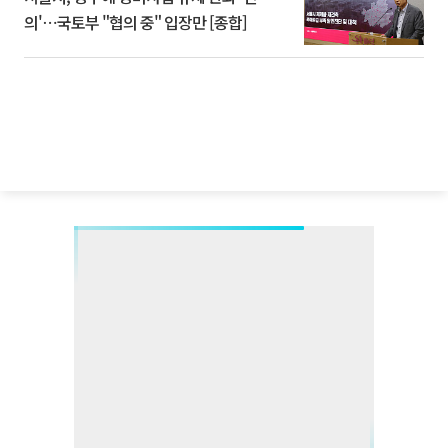
의'⋯국토부 "협의 중" 입장만 [종합]