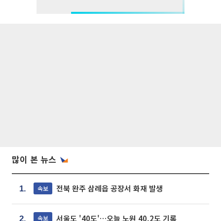
많이 본 뉴스
전북 완주 삼례읍 공장서 화재 발생
속보
1.
서울도 '40도'…오늘 노원 40.2도 기록
속보
2.