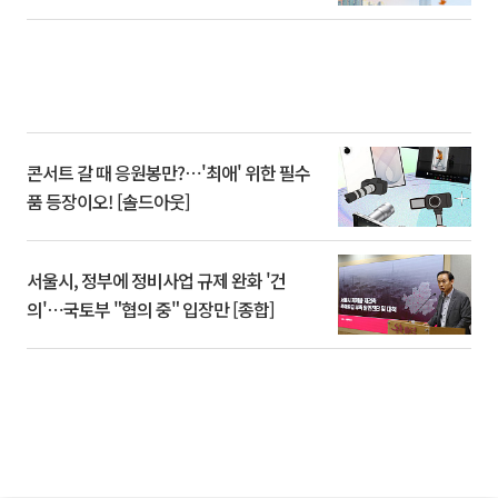
콘서트 갈 때 응원봉만?⋯'최애' 위한 필수
품 등장이오! [솔드아웃]
서울시, 정부에 정비사업 규제 완화 '건
의'⋯국토부 "협의 중" 입장만 [종합]