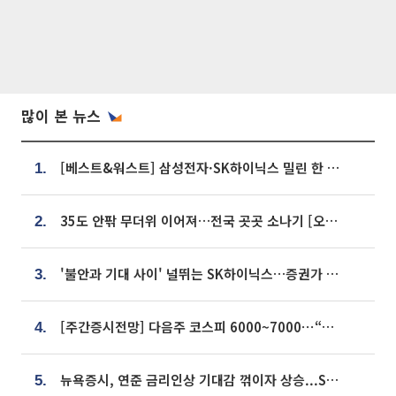
많이 본 뉴스
[베스트&워스트] 삼성전자·SK하이닉스 밀린 한 주…상상인증권은 85% 급등
1.
35도 안팎 무더위 이어져…전국 곳곳 소나기 [오늘 날씨]
2.
'불안과 기대 사이' 널뛰는 SK하이닉스…증권가 "HBM4·LTA 기반 펀터멘털 견고"
3.
[주간증시전망] 다음주 코스피 6000~7000⋯“外人 수급은 정책이 변수”
4.
뉴욕증시, 연준 금리인상 기대감 꺾이자 상승...S&P500 사상 최고치 [종합]
5.