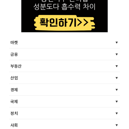
마켓
금융
부동산
산업
경제
국제
정치
사회