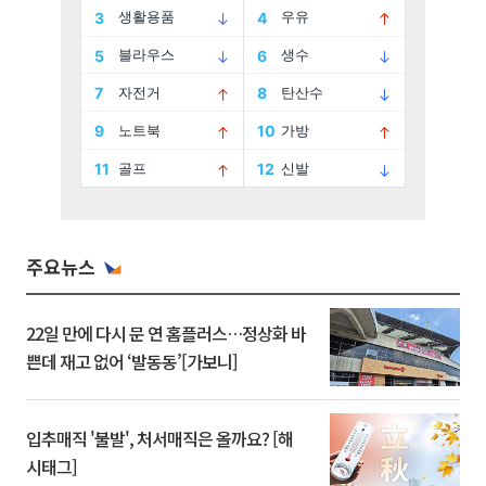
주요뉴스
22일 만에 다시 문 연 홈플러스…정상화 바
쁜데 재고 없어 ‘발동동’[가보니]
입추매직 '불발', 처서매직은 올까요? [해
시태그]