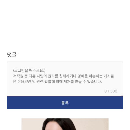
댓글
0 / 300