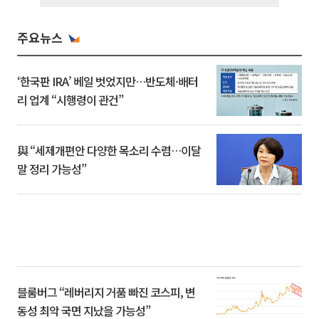
주요뉴스
‘한국판 IRA’ 베일 벗었지만…반도체·배터
리 업계 “시행령이 관건”
與 “세제개편안 다양한 목소리 수렴…이달
말 정리 가능성”
블룸버그 “레버리지 거품 빠진 코스피, 변
동성 최악 국면 지났을 가능성”