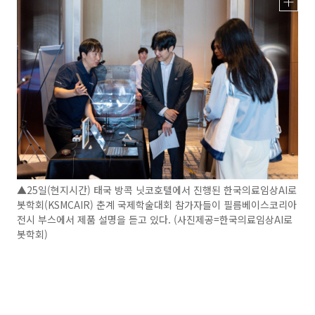
▲25일(현지시간) 태국 방콕 닛코호텔에서 진행된 한국의료임상AI로
봇학회(KSMCAIR) 춘계 국제학술대회 참가자들이 필름베이스코리아
전시 부스에서 제품 설명을 듣고 있다. (사진제공=한국의료임상AI로
봇학회)