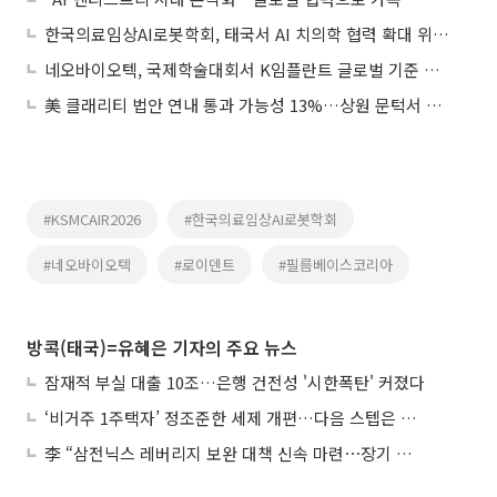
한국의료임상AI로봇학회, 태국서 AI 치의학 협력 확대 위한 국제학술대회 개최
네오바이오텍, 국제학술대회서 K임플란트 글로벌 기준 제시
美 클래리티 법안 연내 통과 가능성 13%…상원 문턱서 제동
#KSMCAIR2026
#한국의료임상AI로봇학회
#네오바이오텍
#로이덴트
#필름베이스코리아
방콕(태국)=유혜은 기자의 주요 뉴스
잠재적 부실 대출 10조…은행 건전성 '시한폭탄' 커졌다
‘비거주 1주택자’ 정조준한 세제 개편…다음 스텝은 금융 대책
李 “삼전닉스 레버리지 보완 대책 신속 마련⋯장기 채무 과감히 탕감”