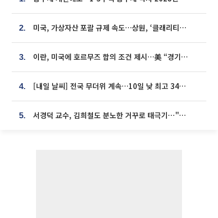
미국, 가상자산 포괄 규제 속도…상원, ‘클래리티법’ 9월 절차투표 추진
2.
이란, 미국에 호르무즈 합의 조건 제시…美 “경기 아직 안 끝나” [종합]
3.
[내일 날씨] 전국 무더위 계속…10일 낮 최고 34도 육박
4.
서경덕 교수, 김희철도 분노한 거꾸로 태극기⋯"엉터리는 아냐, 아쉬울 뿐"
5.