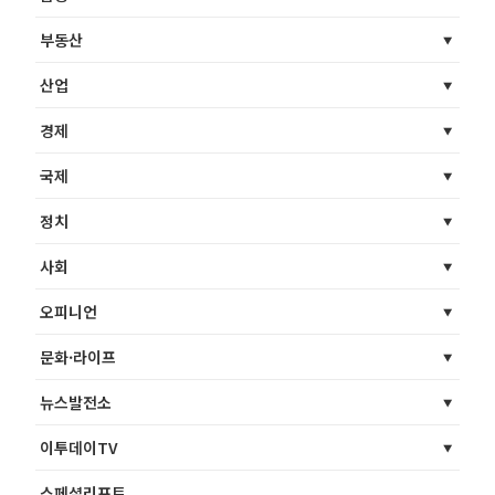
부동산
산업
경제
국제
정치
사회
오피니언
문화·라이프
뉴스발전소
이투데이TV
스페셜리포트