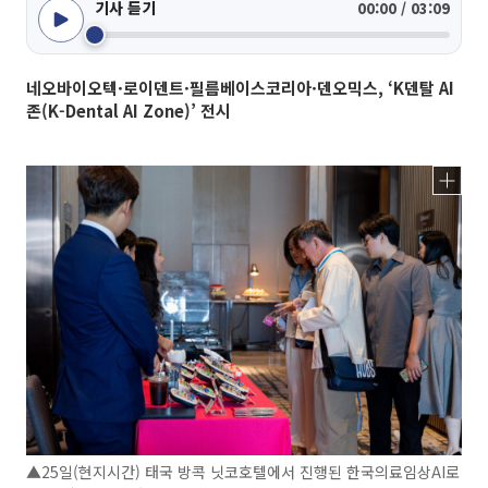
기사 듣기
00:00 / 03:09
네오바이오텍·로이덴트·필름베이스코리아·덴오믹스, ‘K덴탈 AI
존(K-Dental AI Zone)’ 전시
▲25일(현지시간) 태국 방콕 닛코호텔에서 진행된 한국의료임상AI로