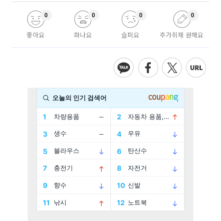
0
0
0
0
좋아요
화나요
슬퍼요
추가취재 원해요