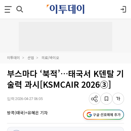
이투데이
산업
의료/바이오
부스마다 ‘북적’…태국서 K덴탈 기
술력 과시[KSMCAIR 2026③]
입력 2026-04-27 06:05
방콕(태국)=유혜은 기자
구글 선호매체 추가