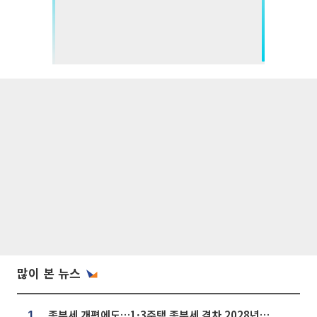
많이 본 뉴스
종부세 개편에도…1·3주택 종부세 격차 2028년부터 확대
1.