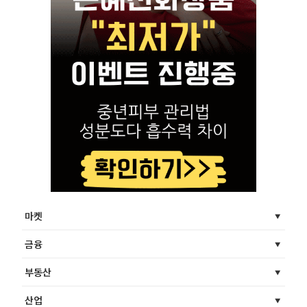
마켓
금융
부동산
산업