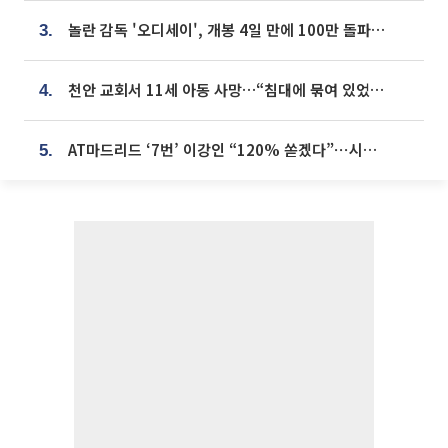
놀란 감독 '오디세이', 개봉 4일 만에 100만 돌파⋯'왕사남' 보다 빠르다
3.
천안 교회서 11세 아동 사망…“침대에 묶여 있었다” 진술 확보
4.
AT마드리드 ‘7번’ 이강인 “120% 쏟겠다”⋯시메오네 감독 “필요한 선수”
5.