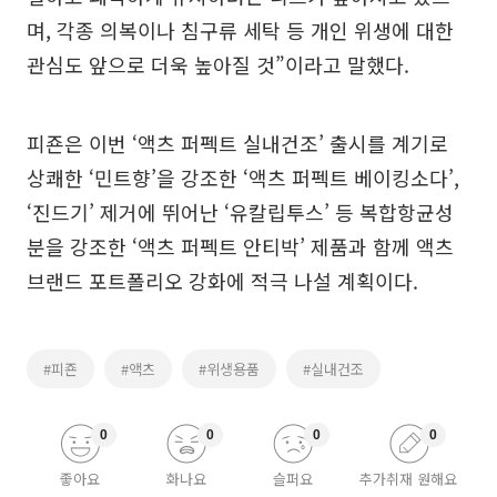
며, 각종 의복이나 침구류 세탁 등 개인 위생에 대한
관심도 앞으로 더욱 높아질 것”이라고 말했다.
피죤은 이번 ‘액츠 퍼펙트 실내건조’ 출시를 계기로
상쾌한 ‘민트향’을 강조한 ‘액츠 퍼펙트 베이킹소다’,
‘진드기’ 제거에 뛰어난 ‘유칼립투스’ 등 복합항균성
분을 강조한 ‘액츠 퍼펙트 안티박’ 제품과 함께 액츠
브랜드 포트폴리오 강화에 적극 나설 계획이다.
#피죤
#액츠
#위생용품
#실내건조
0
0
0
0
좋아요
화나요
슬퍼요
추가취재 원해요