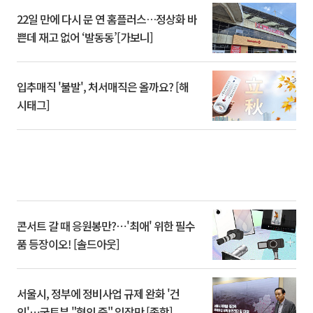
22일 만에 다시 문 연 홈플러스…정상화 바
쁜데 재고 없어 ‘발동동’[가보니]
입추매직 '불발', 처서매직은 올까요? [해
시태그]
콘서트 갈 때 응원봉만?⋯'최애' 위한 필수
품 등장이오! [솔드아웃]
서울시, 정부에 정비사업 규제 완화 '건
의'⋯국토부 "협의 중" 입장만 [종합]