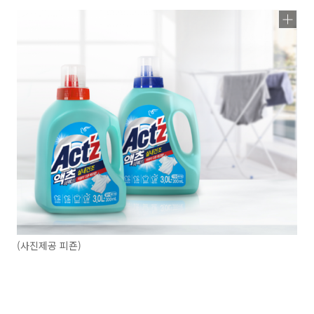
(사진제공 피죤)