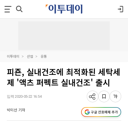
이투데이
산업
유통
피죤, 실내건조에 최적화된 세탁세
제 '액츠 퍼펙트 실내건조' 출시
입력 2020-05-22 16:54
박미선 기자
구글 선호매체 추가