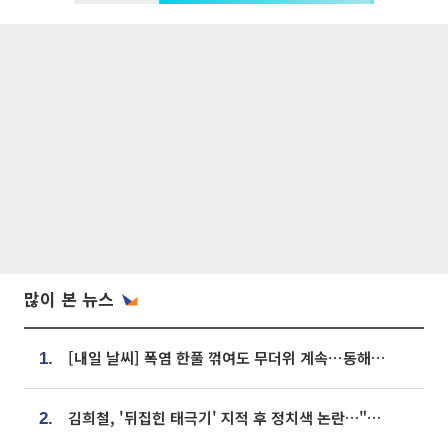
많이 본 뉴스
[내일 날씨] 폭염 한풀 꺾여도 무더위 계속⋯동해안 이틀 연속 비
1.
김희철, '뒤집힌 태극기' 지적 후 정치색 논란…"좌우 떠나 우리나라 국기"
2.