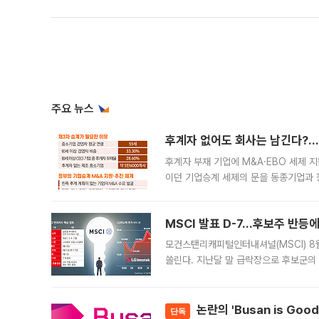
주요 뉴스
후계자 없어도 회사는 남긴다?…‘
후계자 부재 기업에 M&A·EBO 세제 
이던 기업승계 세제의 문을 동종기업과 
대신 M&A나 임직원 인수(EBO)를 통
늘
MSCI 발표 D-7…후보주 반등
모건스탠리캐피털인터내셔널(MSCI) 8
쏠린다. 지난달 말 급락장으로 후보군의
가능성과 지수 추종 자금 유입 기대가 
논란의 'Busan is Go
단독