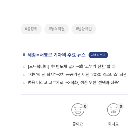
#공정위
#동의의결
#남양유업
세종=서병곤 기자의 주요 뉴스
자세히보기
[노트북너머] 中 반도체 굴기⋯韓 ‘고부가 전환’ 할 때
"지방행 땐 퇴사"⋯2차 공공기관 이전 '2030 엑소더스' 뇌관
범용 버리고 고부가로⋯K-석화, 생존 위한 '선택과 집중'
0
0
좋아요
화나요