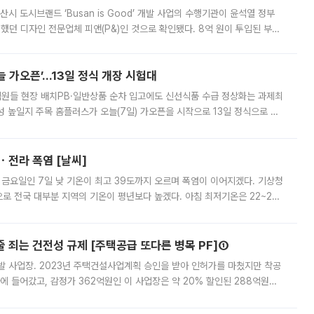
시 도시브랜드 ‘Busan is Good’ 개발 사업의 수행기관이 윤석열 정부
여했던 디자인 전문업체 피앤(P&)인 것으로 확인됐다. 8억 원이 투입된 부산
 부족과 디자인 정체성 논란에 휩싸였던 만큼, 사업 선정 과정과 결과물에
 가오픈’...13일 정식 개장 시험대
.직원들 현장 배치PB·일반상품 순차 입고에도 신선식품 수급 정상화는 과제최
 높일지 주목 홈플러스가 오늘(7일) 가오픈을 시작으로 13일 정식으로 재
직원들이 현장 배치되고, PB 상품과 함께 일반 상품 납품도 순차적으로 진행
ㆍ전라 폭염 [날씨]
 금요일인 7일 낮 기온이 최고 39도까지 오르며 폭염이 이어지겠다. 기상청
로 전국 대부분 지역의 기온이 평년보다 높겠다. 아침 최저기온은 22~27
 대부분 지역에 폭염특보가 발효된 가운데 최고체감온도는 35도 안팎까지 올라
줄 죄는 건전성 규제 [주택공급 또다른 병목 PF]①
발 사업장. 2023년 주택건설사업계획 승인을 받아 인허가를 마쳤지만 착공
에 들어갔고, 감정가 362억원인 이 사업장은 약 20% 할인된 288억원에
 현재는 4차 공매를 위한 조건 협의가 진행 중이다. 수도권의 주요 주거 배