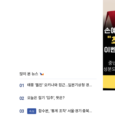
많이 본 뉴스
태풍 '돌핀' 오키나와 접근…일본기상청 경로 업데이트
01
오늘은 절기 '입추', 뜻은?
02
합수본, '통계 조작' 서울·경기·충북 선관위 등 추가 압수수색
03
속보