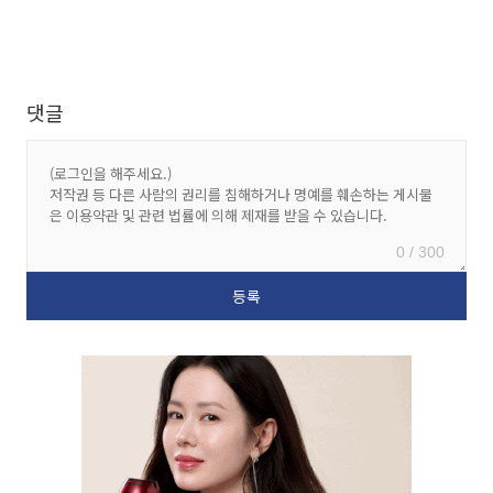
댓글
0 / 300