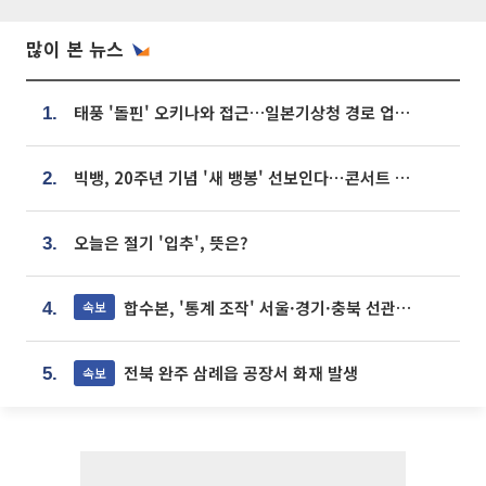
많이 본 뉴스
태풍 '돌핀' 오키나와 접근…일본기상청 경로 업데이트
1.
빅뱅, 20주년 기념 '새 뱅봉' 선보인다⋯콘서트 앞두고 팝업 개최
2.
오늘은 절기 '입추', 뜻은?
3.
합수본, '통계 조작' 서울·경기·충북 선관위 등 추가 압수수색
속보
4.
전북 완주 삼례읍 공장서 화재 발생
속보
5.