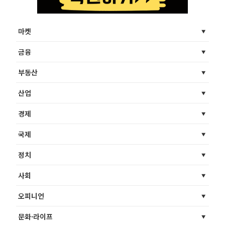
마켓
금융
부동산
산업
경제
국제
정치
사회
오피니언
문화·라이프