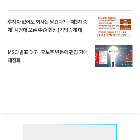
후계자 없어도 회사는 남긴다?…‘제3자 승
계’ 시험대 오른 中企 현장 [기업승계 대전
환]
MSCI 발표 D-7…후보주 반등에 편입 기대
재점화