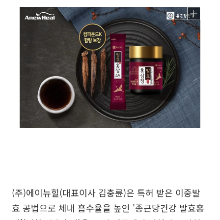
(주)에이뉴힐(대표이사 김충륜)은 특허 받은 이중발
효 공법으로 체내 흡수율을 높인 '종근당건강 발효홍