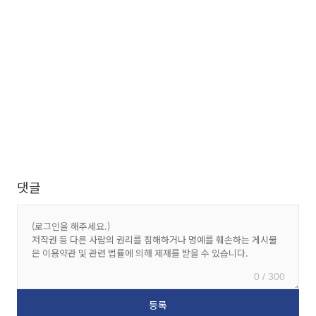
댓글
0 / 300