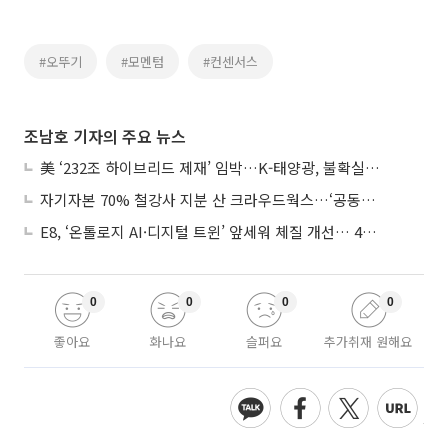
#오뚜기
#모멘텀
#컨센서스
조남호 기자의 주요 뉴스
美 ‘232조 하이브리드 제재’ 임박…K-태양광, 불확실성 털고 날개 다나
자기자본 70% 철강사 지분 산 크라우드웍스…‘공동경영’으로 AI 시너지 낼까
E8, ‘온톨로지 AI·디지털 트윈’ 앞세워 체질 개선… 4분기 흑자전환 총력
0
0
0
0
좋아요
화나요
슬퍼요
추가취재 원해요