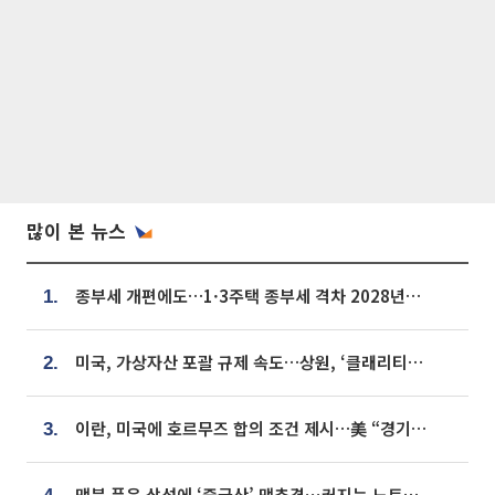
많이 본 뉴스
종부세 개편에도…1·3주택 종부세 격차 2028년부터 확대
1.
미국, 가상자산 포괄 규제 속도…상원, ‘클래리티법’ 9월 절차투표 추진
2.
이란, 미국에 호르무즈 합의 조건 제시…美 “경기 아직 안 끝나” [종합]
3.
맥북 품은 삼성에 ‘중국산’ 맹추격⋯커지는 노트북 OLED 시장