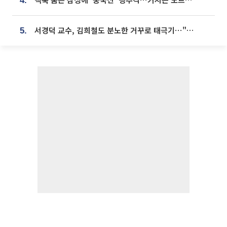
4.
서경덕 교수, 김희철도 분노한 거꾸로 태극기⋯"엉터리는 아냐, 아쉬울 뿐"
5.