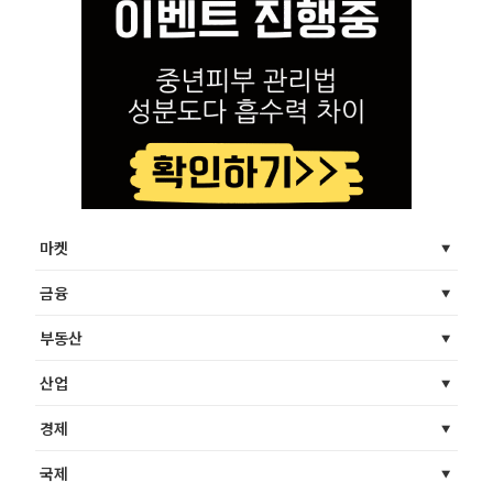
마켓
금융
부동산
산업
경제
국제