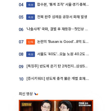
합수본, '통계 조작' 서울·경기·충북 선관위 등 추가 압수수색
04
속보
전북 완주 삼례읍 공장서 화재 발생
05
속보
‘나솔사계’ 국화, 결별 후 재등장⋯첫인상 투표 휩쓸고 ‘인기녀’ 등극
06
논란의 'Busan is Good'…8억 도시브랜드, 용산 대통령실 CI 업체가 수행
07
단독
서울도 '40도'…오늘 노원 40.2도 기록
08
속보
[특징주] 반도체 온기 탄 2차전지...삼성SDI, 장 초반 7% 넘게 껑충
09
[증시키워드] 반도체 충격 뚫은 개별 호재...포스코퓨처엠·에코프로·한화솔루션 '눈길'
10
최신 영상