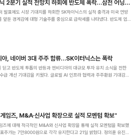
[증시키워드] SK하닉 2분기 실적 전망치 하회에 반도체 폭락…삼전 어닝콜 대기
적 발표에도 시장 기대치를 하회한 SK하이닉스의 실적 충격과 미국 연방
를 앞둔 경계감에 대형 기술주를 중심으로 급락세를 나타냈다. 반도체 업종
운데, 외국인과 기관의 대규모 순매도가 이어지며 주요 대형 종목 대부분이
. 30일 금융투자업계에 따르면 이날 장 시작 전 네
디아, 네이버 3대 주주 합류…SK이터닉스는 폭락
 딛고 반도체 투톱의 반등과 엔비디아의 대규모 투자 유치 소식을 전한
 수급 개선 기대감을 키웠다. 글로벌 AI 인프라 협력과 주주환원 기대감이
 반면, 전날 유가 상승 수혜로 급등했던 SK이터닉스는 대규모 차익 실현
 급락해 종목별 차별화 양상이 뚜렷하게
게임즈, M&A·신사업 확장으로 실적 모멘텀 확보"
즈에 대해 적극적인 M&A와 신사업 확장을 통해 실적 모멘텀을 확보했
주가는 7만8000원으로 각각 유지한다고 21일 밝혔다. 정의훈 유진투