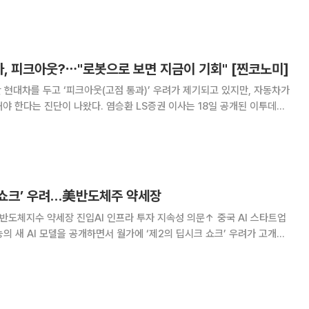
임즈의 2026년 2분기 연결 매출액은 2092억원, 영업이익은 689억원
어갈 전망"이라며 "다만 영업이익은 캐주
, 피크아웃?⋯"로봇으로 보면 지금이 기회" [찐코노미]
한 현대차를 두고 ‘피크아웃(고점 통과)’ 우려가 제기되고 있지만, 자동차가
다. 염승환 LS증권 이사는 18일 공개된 이투데이
은지)에 출연해 “현대차는 피크아웃을 적용할 수 없는 업종”이라며 “로봇 사
 없고 이제 걸음마 단계다.
I 쇼크’ 우려…美반도체주 약세장
공포반도체지수 약세장 진입AI 인프라 투자 지속성 의문↑ 중국 AI 스타트업
능의 새 AI 모델을 공개하면서 월가에 ‘제2의 딥시크 쇼크’ 우려가 고개를
논란에 따른 매도세에 기름을 부은 격이 됐다. 18일(현지시간) 월스
면 문샷AI의 최신 모델