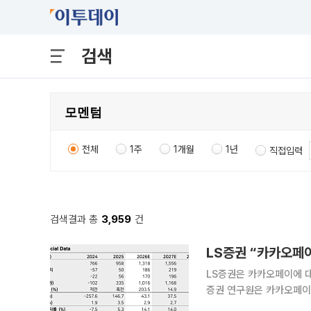
검색
전체
1주
1개월
1년
직접입력
검색결과 총
3,959
건
LS증권 “카카오페이
LS증권은 카카오페이에 대해 투
증권 연구원은 카카오페이가
용자 기반 확대를 통한 플랫폼