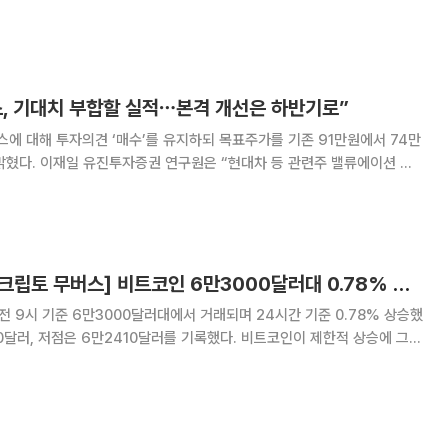
오른 7475.94에 거래를 마쳤다. 2거래일 만에 7200선에서 7500선으로
세운 코스피 종가 사상 최고
, 기대치 부합할 실적⋯본격 개선은 하반기로”
에 대해 투자의견 ‘매수’를 유지하되 목표주가를 기존 91만원에서 74만
 관련주 밸류에이션 하
낮췄다”면서도 “단기적으로는 대외 변수와 실적으로 인해 주가 변동성이
확대되고 있으나 성장 모멘텀은 유효하다”고 설명했다. 현대모비스의 9
[넥스블록][데일리 크립토 무버스] 비트코인 6만3000달러대 0.78% 상승…라이터 11% 상승
오전 9시 기준 6만3000달러대에서 거래되며 24시간 기준 0.78% 상승했
90달러, 저점은 6만2410달러를 기록했다. 비트코인이 제한적 상승에 그친
0위 가상자산 중에서는 디파이와 거래 인프라, 밈코인 관련 자산이 상대적
냈다. 온체인 거래 인프라 프로젝트 라이