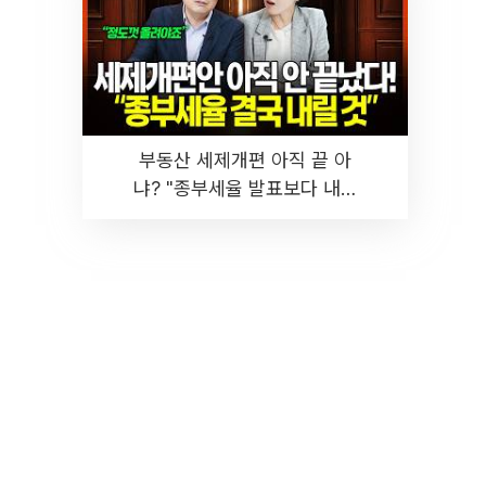
부동산 세제개편 아직 끝 아
냐? "종부세율 발표보다 내릴
것" 장기거주·양도세 전망 I 집
땅지성 I 김인만, 진미윤