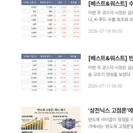
이번 주 코스닥 시장은 글
나, K-푸드 수출 호조와
매수세가 가해지며 업종별
2026-07-18 06:00
려를 지우지 못한 신규 상
[베스트&워스트] 반
이번 주 코스닥 시장은 
숨 고르기 양상을 보였다.
력을 보유한 소부장 섹터로
2026-07-11 06:00
가 보류 이슈가 잔존한 바
‘삼전닉스 고점론’에
반도체 사이클이 정점을 
가에서는 '반도체 고점론'을 일제히 반박하고 나