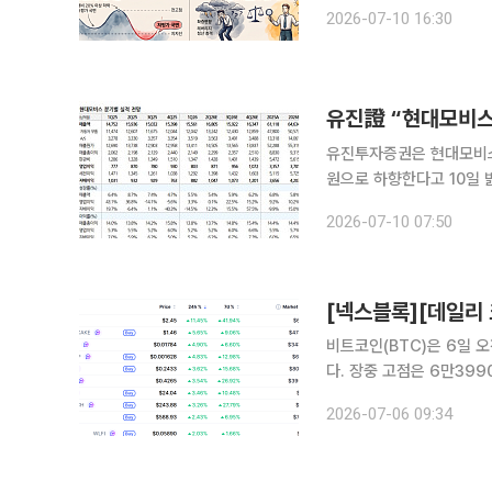
전 거래일 대비 2.52% 
2026-07-10 16:30
반등했지만 지난달 22일 
유진證 “현대모비스
유진투자증권은 현대모비스
원으로 하향한다고 10일 밝혔다. 이재일 유진투자증권 연구원은 “현대차 등
락을 반영해 목표주가를 
2026-07-10 07:50
비트코인(BTC)은 6일 
다. 장중 고점은 6만39
가운데 시가총액 상위 10
2026-07-06 09:34
강세를 나타