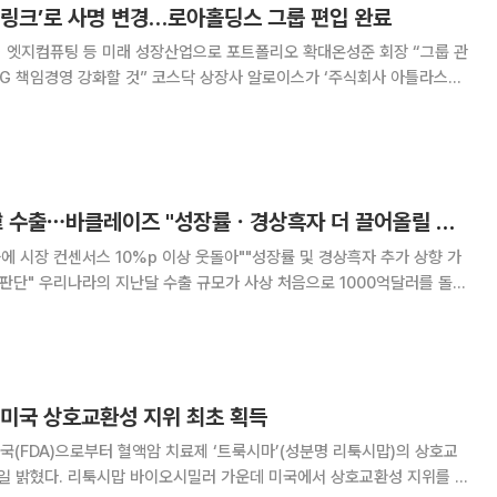
스링크’로 사명 변경…로아홀딩스 그룹 편입 완료
신ㆍ엣지컴퓨팅 등 미래 성장산업으로 포트폴리오 확대온성준 회장 “그룹 관
 코스닥 상장사 알로이스가 ‘주식회사 아틀라스링
c.)’로 사명을 바꾸고 로아홀딩스컴퍼니 그룹의 핵심 계열사로 새롭게 출발한
그룹 편입을 계기로 기존 사업 구조
시장 예상 넘어선 韓 수출⋯바클레이즈 "성장률ㆍ경상흑자 더 끌어올릴 수도"
과에 시장 컨센서스 10%p 이상 웃돌아""성장률 및 경상흑자 추가 상향 가
1000억달러를 돌파
 이어가고 있는 가운데 올해 경상수지 흑자와 경제성장률의 추가 상방요인
으로 작용할 것이라는 전망이 나왔다. 영국계 투자은행인 바클레
 미국 상호교환성 지위 최초 획득
(FDA)으로부터 혈액암 치료제 ‘트룩시마’(성분명 리툭시맙)의 상호교
1일 밝혔다. 리툭시맙 바이오시밀러 가운데 미국에서 상호교환성 지위를 획