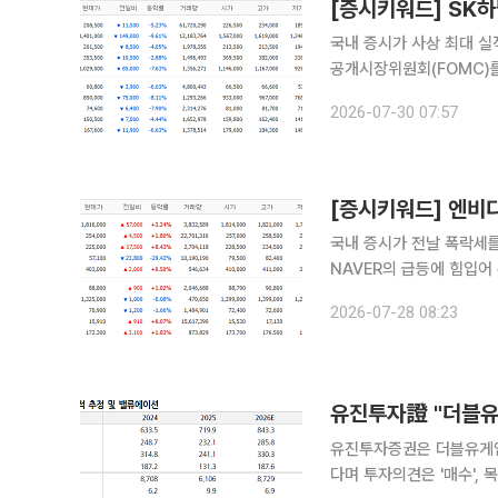
국내 증시가 사상 최대 실
공개시장위원회(FOMC)
전반에 매도세가 몰린 가
2026-07-30 07:57
약세를 보였다
[증시키워드] 엔비
국내 증시가 전날 폭락세를
NAVER의 급등에 힘입어
증시 전반의 투심을 견인한
2026-07-28 08:23
매물이 쏟아지며 하한가로
유진투자證 "더블유
유진투자증권은 더블유게임
다며 투자의견은 '매수', 목표