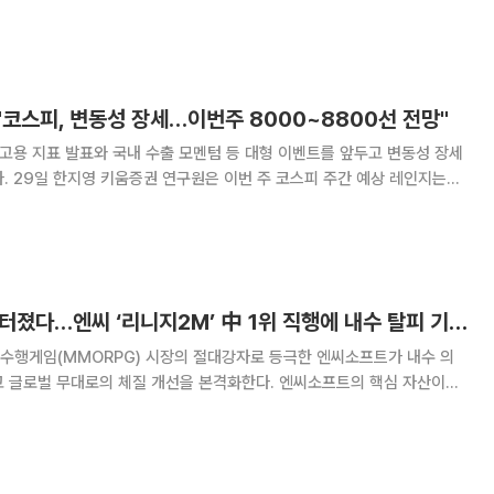
음이다. 이에 따라 트룩시마는 최초 상호교환성 바이오시밀러에 부여되는
독점권도 확보하게 됐다. 트룩시마는 셀트리온에서 개발한 혈액암 치료제로
"코스피, 변동성 장세…이번주 8000~8800선 전망"
 고용 지표 발표와 국내 수출 모멘텀 등 대형 이벤트를 앞두고 변동성 장세
레인지는
다. 지난 26일 폭락에 따른 기술적 매수세 유입과 미국 6월 고용 및 ISM
들의 발언 등이 주요 변수로
“서버 3배로” 대륙 터졌다…엔씨 ‘리니지2M’ 中 1위 직행에 내수 탈피 기대감
수행게임(MMORPG) 시장의 절대강자로 등극한 엔씨소프트가 내수 의
고 글로벌 무대로의 체질 개선을 본격화한다. 엔씨소프트의 핵심 자산이자
지2M’이 세계 최대 규모의 게임 시장인 중국에서 순조로운 출발세를 보이
 다각화와 장기적인 기업가치 재평가의 신호탄을 쏘아