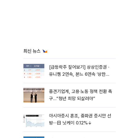
최신 뉴스
[급등락주 짚어보기] 상상인증권ㆍ
유니켐 2연속, 본느 6연속 ‘상한
가’⋯M&A 훈풍 분 증시
중견기업계, 고용·노동 정책 전환 촉
구…“청년 희망 되살려야”
아시아증시 혼조, 중화권 증시만 선
방⋯日 닛케이 0.12%↓