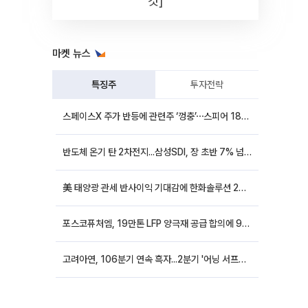
컷]
마켓 뉴스
특징주
투자전략
스페이스X 주가 반등에 관련주 ‘껑충’⋯스피어 18%ㆍ에이치브이엠 12%↑
반도체 온기 탄 2차전지...삼성SDI, 장 초반 7% 넘게 껑충
美 태양광 관세 반사이익 기대감에 한화솔루션 20%대·OCI홀딩스 14%대 급등
포스코퓨처엠, 19만톤 LFP 양극재 공급 합의에 9%대 강세
고려아연, 106분기 연속 흑자...2분기 '어닝 서프라이즈'에 장 초반 12%대 강세