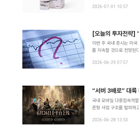
득한 것은 트룩시마가 처
2026-07-01 10:57
[오늘의 투자전략] 
이번 주 국내 증시는 미국
를 지속할 것으로 전망된다. 29일 한지영 키움증권 연구원은 이번 주 코스피 주간 예상 
8000~8800으로 제시했
2026-06-29 07:57
제조업 PMI, 연준 인사
국내 모바일 다중접속역할
존형 사업 구조를 탈피하
간판 모바일 게임인 ‘리니
2026-06-28 13:53
며 본격적인 글로벌 매출