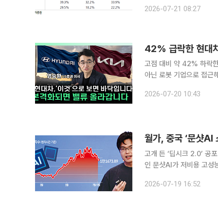
자증권 연구원은 "더블유게
2026-07-21 08:27
으로 견조한 성장세를 이
42% 급락한 현대차
고점 대비 약 42% 하락
아닌 로봇 기업으로 접근해야 한다는 진단이 나왔
TV ‘찐코노미’(연출 이
2026-07-20 10:43
업은 아직 실적이 난 적도
월가, 중국 ‘문샷A
고개 든 ‘딥시크 2.0’ 
인 문샷AI가 저비용 고성
들었다. 특히나 AI 반도체 정점 
2026-07-19 16:52
트리트저널(WSJ)에 따르