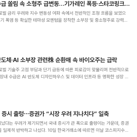
[베스트&워스트] 수급 쏠림 속 소형주 급변동…기가레인 폭등·스타코링크 폭락
로벌 금리 우려와 지수 변동성 여파 속에서 전반적인 조정 흐름을 보였으
 조기 폭염 등 확실한 테마성 모멘텀을 장착한 소부장 및 중소형주로 강력한
 쏠림 현상이 극대화됐다. 반면 상장폐지 절차에 돌입한 종목과 오버행 우
장주들은 대규모 패닉셀이 몰리며 대거 급
도체·AI 소부장 관련株 순환매 속 바이오주는 급락
글로벌 기술주 고점 부담과 단기 급등에 따른 피로감이 맞물리며 전반적으로
 장내 수급은 AI 반도체 디자인하우스 및 데이터 인프라 등 명확한 성장 동
 압축된 반면, 단기 과열 논란이 불거진 비만치료제 헬스케어와 신약 허
이오 섹터는 대규모 차익 실현 매물이
 증시 출렁⋯증권가 “시장 우려 지나치다” 일축
지났다는 우려가 제기되면서 국내 증시가 큰 폭으로 출렁이는 가운데, 증권
섰다. 10일 한국거래소에 따르면 이날 코스피지수는