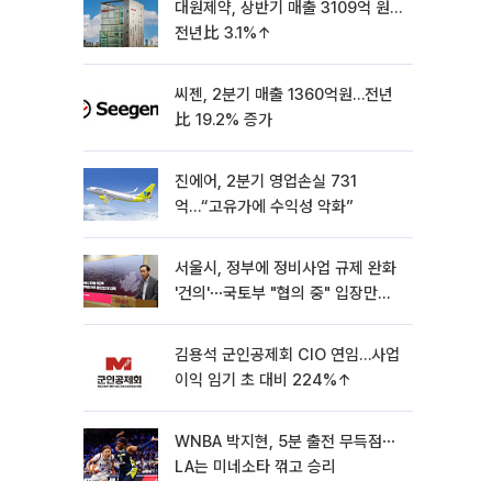
대원제약, 상반기 매출 3109억 원…
전년比 3.1%↑
씨젠, 2분기 매출 1360억원…전년
比 19.2% 증가
진에어, 2분기 영업손실 731
억…“고유가에 수익성 악화”
서울시, 정부에 정비사업 규제 완화
'건의'⋯국토부 "협의 중" 입장만
[종합]
김용석 군인공제회 CIO 연임…사업
이익 임기 초 대비 224%↑
WNBA 박지현, 5분 출전 무득점⋯
LA는 미네소타 꺾고 승리