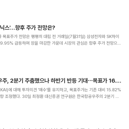
 매출액은 전년 동기 대비 41%
닉스'…향후 주가 전망은?
팽팽히 대립 전 거래일(7월31일) 삼성전자와 SK하이
 29.95% 급등하며 장을 마감한 가운데 시장의 관심은 향후 주가 전망으로
후 국내 반도체 대장주의 주가
대신證, “한국항공우주, 2분기 주춤했으나 하반기 반등 기대⋯목표가 16.5만원↓”
I)에 대해 투자의견 '매수'를 유지하고, 목표주가는 기존 대비 15.82%
 연구원은 한국항공우주의 2분기 영
서스)를 대폭 하회했으나, 한국형 전투기(KF-21) 인도 집중에 따른 하반
텀이 유효하다고 진단했다.