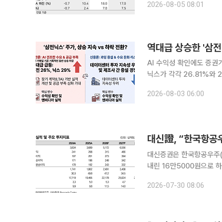
2026-08-05 08:01
2026년 2분기 연결 기준
역대급 상승한 '삼전
AI 수익성 확인에도 증권가 목표주가 전망은 
닉스가 각각 26.81%와
쏠리고 있다. 3일 금융투자업계에 따르면 글로벌 빅테크 기업들의 실적 발표로 AI 투자가 돈이 된다
2026-08-03 06:00
는 사실이 입증됐으나 향
대신증권은 한국항공우주(KA
내린 16만5000원으로 하향 조정했다. 30일 최정환 대신증권
업이익이 시장 전망치(컨센
2026-07-30 08:06
기 실적 개선과 수주 모멘