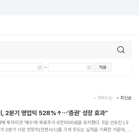
~
적용
정확도순
최신순
, 2분기 영업익 528%↑⋯‘증권’ 성장 효과”
자의견 '매수'와 목표주가 6만1000원을 유지했다. 5일 선유진 LS
 2분기 시장 전망치(컨센서스)를 크게 웃도는 실적을 기록한 가운데, 이
 생태계의 견고한 성장세가 지속하고 있다고 평가했다. 카카오페이의