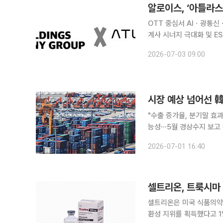
알로이스, ‘아틀라
OTT 중심서 AIㆍ광통
계사 시너지 극대화 및 ESG 책임경영 강화할 것”
크(ATLAS LINK In
2026-07-03 09:00
다. 아틀라스링크는 이번 
"수출 증가율, 분기말 효
능성⋯5월 경상수지 보고 판단" 우리나라의 지난달 수출 규모가 사상 처음으로 
하는 등 역대급 호조세를
2026-07-01 16:40
셀트리온, 트룩시마
셀트리온은 미국 식품의약국
환성 지위를 획득했다고 