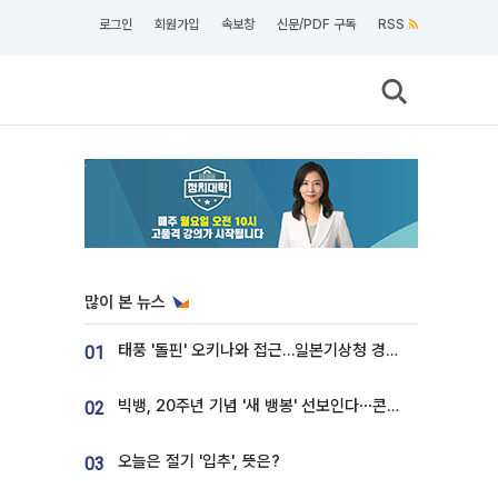
로그인
회원가입
속보창
신문/PDF 구독
RSS
많이 본 뉴스
태풍 '돌핀' 오키나와 접근…일본기상청 경로 업데이트
01
빅뱅, 20주년 기념 '새 뱅봉' 선보인다⋯콘서트 앞두고 팝업 개최
02
오늘은 절기 '입추', 뜻은?
03