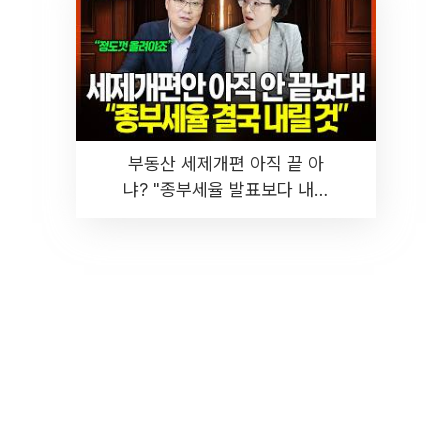
부동산 세제개편 아직 끝 아
냐? "종부세율 발표보다 내릴
것" 장기거주·양도세 전망 I 집
땅지성 I 김인만, 진미윤