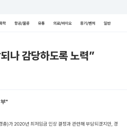
화학
항공/물류
유통
의료/바이오
중기/벤처
일반
담되나 감당하도록 노력”
당부"
총)가 2020년 최저임금 인상 결정과 관련해 부담되겠지만, 경