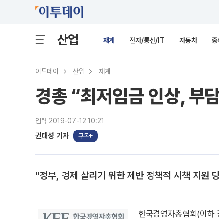
산업
재계
전자/통신/IT
자동차
중
이투데이
산업
재계
경총 “최저임금 인상, 부
입력 2019-07-12 10:21
권태성 기자
구독
"정부, 경제 살리기 위한 제반 정책적 시책 지원 
한국경영자총협회(이하 경