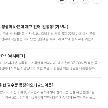
…정상화 바쁜데 재고 없어 ‘발동동’[가보니]
준비 신선식품 등 순차 입고…13일 정식 개장 목표 22일 만에 다시 문을
오전부터 직원들은 비어 있는 진열대를 채우느라 바쁘게 움직였다. 계란과
리를 잡기 시작했지만, 매장 곳곳엔 여전히 텅 빈 매대가 먼저 눈에 들어왔
까요? [해시태그]
’의 단계까지 온 지독하고 지독한 폭염입니다. 낮 기온이 37~39도를 찍는 극
 선선하게 느껴질 지경인데요. 이번 폭염의 중심은 처음 영남을 비롯한 동쪽
 북서풍이 산맥을 넘어 영남 쪽으로 내려오면서 뜨겁고 건조해졌는데요.
 위한 필수품 등장이오! [솔드아웃]
합니다. 자신의 취향, 가치관과 유사하거나 인기 있는 인물 혹은 콘텐츠를
'가 자리 잡은 오늘, 잘파세대(Z세대와 알파세대의 합성어)의 눈길이 쏠린 곳은
리는 공연장. 응원봉만큼이나 눈에 띄는 게 있습니다. 공연이 시작되기