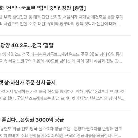
 '건의'⋯국토부 "협의 중" 입장만 [종합]
급 부족 원인진단 및 대책 관련 브리핑 서울시가 재개발·재건축을 통한 주택
비사업으로 인한 '이주 대란' 우려와 정부와의 정책 엇박자 논란에 대해 정
실장은 2031년까지 31만 가구 착공 목표에 차질이 없다는 입장이나,
·광양 40.2도…전국 '펄펄'
·광양 40.2도 전국 대부분 폭염특보…체감온도도 곳곳 38도 넘어 8일 동해
지속 서울 노원구의 기온이 40도를 넘어선 데 이어 경기 하남과 전남 광양
. 전국 대부분 지역에 폭염특보가 내려진 가운데 곳곳에서 39~40도 안팎
켓 상·하한가 주문 한시 금지
마켓에서 발생하는 가격 왜곡 현상을 방지하기 위해 이달 12일부터 프리마켓
기로 했다. 7일 넥스트레이드는 최근 프리마켓에서 발생한 소량의 상·하한
, 주문 오류로 인한 가격 급등락을 최소화하기 위한 비상 대응방안을 발표
 풀린다…은행권 3000억 공급
리·농협도 취급 검토 당국 실수요자 공급 주문…분양가·필요자금 반영해 한도
에이치방배’에 주요 은행들이 3000억원 규모의 잔금대출을 공급한다. 우리