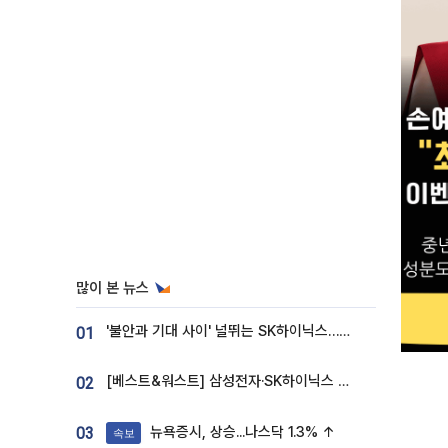
많이 본 뉴스
'불안과 기대 사이' 널뛰는 SK하이닉스…증권가 "HBM4·LTA 기반 펀터멘털 견고"
01
[베스트&워스트] 삼성전자·SK하이닉스 밀린 한 주…상상인증권은 85% 급등
02
뉴욕증시, 상승...나스닥 1.3% ↑
03
속보