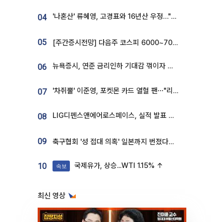
'나혼산' 류혜영, 고경표와 16년산 우정…"자취방서 부모님과 마주쳐"
04
05
[주간증시전망] 다음주 코스피 6000~7000⋯“外人 수급은 정책이 변수”
뉴욕증시, 연준 금리인하 기대감 꺾이자 상승...S&P500 사상 최고치 [종합]
06
'차쥐뿔' 이준영, 포켓몬 카드 열혈 팬⋯"리셀러 처단할 것"
07
LIG디펜스앤에어로스페이스, 실적 발표 후 급락→반등⋯증권가 “28년까지 튼튼”
08
09
축구협회 '성 접대 의혹' 일본까지 번졌다…日 심판 실명 공개
국제유가, 상승...WTI 1.15% ↑
10
속보
최신 영상