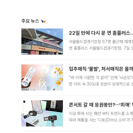
주요 뉴스
22일 만에 다시 문 연 홈플러스
서울월드컵경기장점 67명 출근해 재개점 
연 홈플러스 서울월드컵경기장점. 7일 
우유, 과일 같은 신선식품이 차근차근 자
입추매직 '불발', 처서매직은 올
“와 이제 시원한 거 같아” 단체 ‘뇌손상
한 더위 속 30도대 초반이 상대적으로
지역에 있었습니다. 7월 말에는 서풍과
콘서트 갈 때 응원봉만?⋯'최애'
지금 화제 되는 패션·뷰티 트렌드를 소개
따라 제품을 사는 '디토(Ditto) 소비
어디일까요? 아이돌 콘서트 시작을 기다