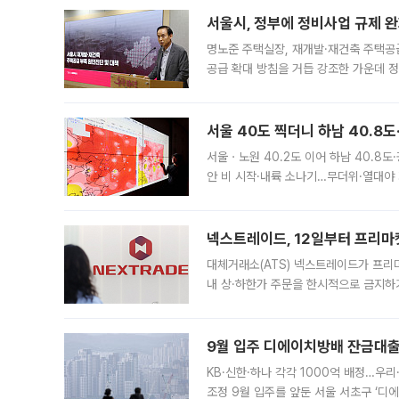
서울시, 정부에 정비사업 규제 완화
명노준 주택실장, 재개발·재건축 주택공
공급 확대 방침을 거듭 강조한 가운데 정
면 반박하고 나섰다. 명노준 서울시 주택
서울 40도 찍더니 하남 40.8도
서울ㆍ노원 40.2도 이어 하남 40.8도
안 비 시작·내륙 소나기…무더위·열대야 
에서도 40도를 웃도는 기온이 관측됐다
의 극심한
넥스트레이드, 12일부터 프리마
대체거래소(ATS) 넥스트레이드가 프리
내 상·하한가 주문을 한시적으로 금지하
가 체결 사례와 관련해 설명자료를 내고
9월 입주 디에이치방배 잔금대출
KB·신한·하나 각각 1000억 배정…우
조정 9월 입주를 앞둔 서울 서초구 ‘디