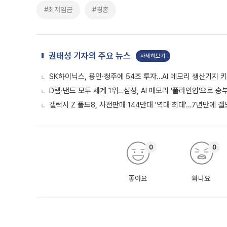
#최저임금
#경총
권태성 기자의 주요 뉴스
자세히보기
SK하이닉스, 용인·청주에 54조 투자…AI 메모리 생산기지 
D램·낸드 모두 세계 1위…삼성, AI 메모리 '풀라인업'으로 승
갤럭시 Z 폴드8, 사전판매 144만대 '역대 최대'…7년만에 갤
0
0
좋아요
화나요