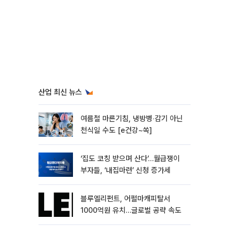
산업 최신 뉴스
여름철 마른기침, 냉방병‧감기 아닌
천식일 수도 [e건강~쏙]
‘집도 코칭 받으며 산다’…월급쟁이
부자들, ‘내집마련’ 신청 증가세
블루엘리펀트, 어펄마캐피탈서
1000억원 유치…글로벌 공략 속도