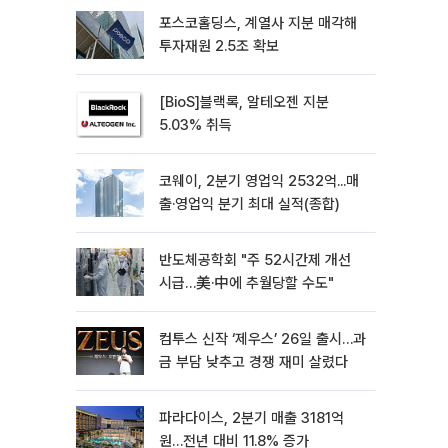
포스코홀딩스, 계열사 지분 매각해
투자재원 2.5조 확보
[BioS]블랙록, 알테오젠 지분
5.03% 취득
코웨이, 2분기 영업익 2532억...매
출·영업익 분기 최대 실적(종합)
반도체공학회 "주 52시간제 개선
시급…美·中에 추월당할 수도"
컴투스 신작 ‘제우스’ 26일 출시…과
금 부담 낮추고 경쟁 재미 살렸다
파라다이스, 2분기 매출 3181억
원…전년 대비 11.8% 증가