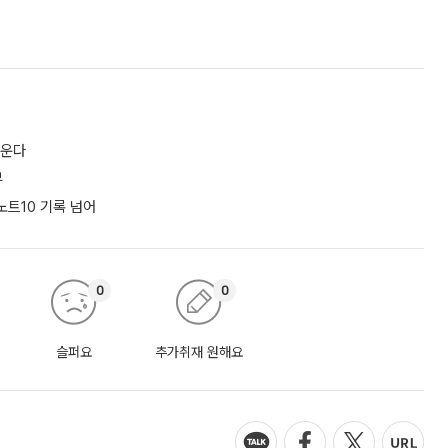
키운다
부
노트10 기록 넘어
0
0
슬퍼요
추가취재 원해요