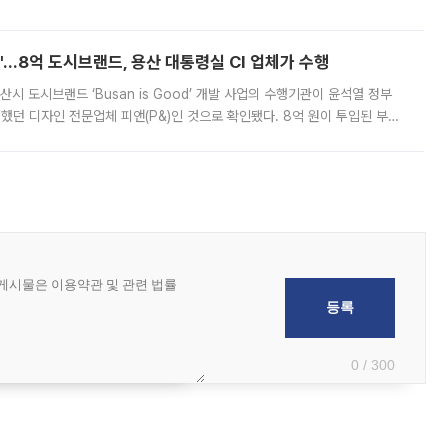
하고 있어 향후 공급 규모가 늘어날 전망이다. 7일 금융권에 따르면 KB국
od'…8억 도시브랜드, 용산 대통령실 CI 업체가 수행
시 도시브랜드 ‘Busan is Good’ 개발 사업의 수행기관이 윤석열 정부
여했던 디자인 전문업체 피앤(P&)인 것으로 확인됐다. 8억 원이 투입된 부산
 부족과 디자인 정체성 논란에 휩싸였던 만큼, 사업 선정 과정과 결과물에
0 / 300