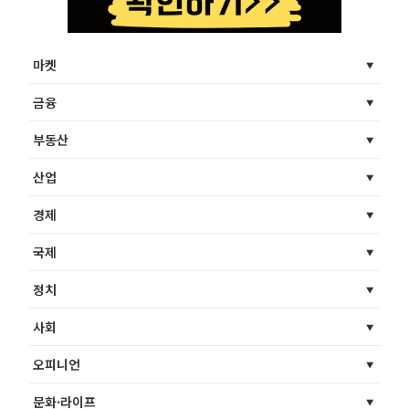
마켓
금융
부동산
산업
경제
국제
정치
사회
오피니언
문화·라이프