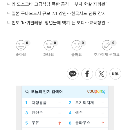
러 모스크바 고급식당 폭탄 공격…‘부차 학살 지휘관’ 노렸나
일본 구마모토서 규모 7.1 강진…한국서도 진동 감지
인도 ‘바퀴벌레당’ 청년들에 백기 든 모디…교육장관 사퇴
0
0
0
0
좋아요
화나요
슬퍼요
추가취재 원해요