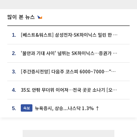
많이 본 뉴스
[베스트&워스트] 삼성전자·SK하이닉스 밀린 한 주…상상인증권은 85% 급등
1.
'불안과 기대 사이' 널뛰는 SK하이닉스…증권가 "HBM4·LTA 기반 펀터멘털 견고"
2.
[주간증시전망] 다음주 코스피 6000~7000⋯“外人 수급은 정책이 변수”
3.
35도 안팎 무더위 이어져…전국 곳곳 소나기 [오늘 날씨]
4.
뉴욕증시, 상승...나스닥 1.3% ↑
속보
5.