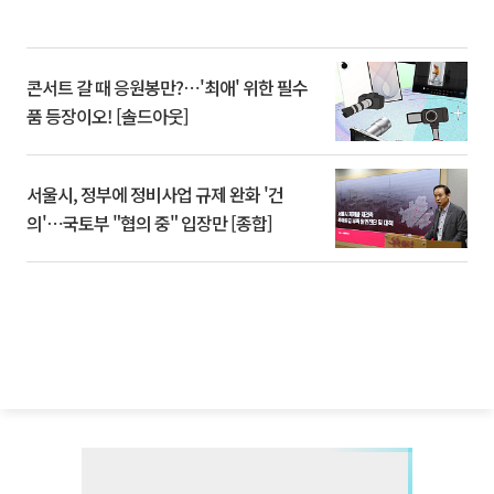
콘서트 갈 때 응원봉만?⋯'최애' 위한 필수
품 등장이오! [솔드아웃]
서울시, 정부에 정비사업 규제 완화 '건
의'⋯국토부 "협의 중" 입장만 [종합]