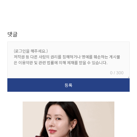
댓글
0 / 300