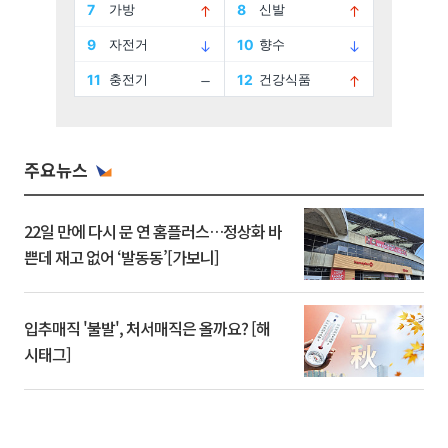
주요뉴스
22일 만에 다시 문 연 홈플러스…정상화 바
쁜데 재고 없어 ‘발동동’[가보니]
입추매직 '불발', 처서매직은 올까요? [해
시태그]