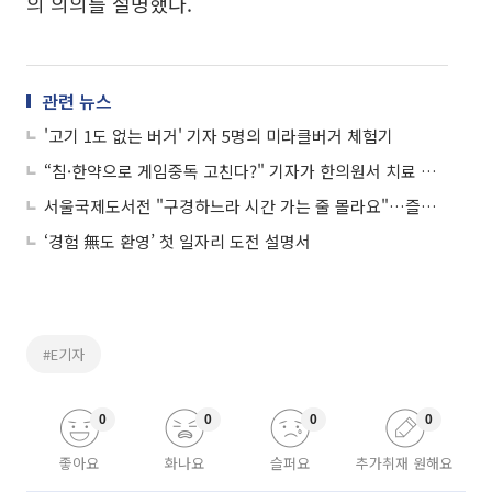
의 의의를 설명했다.
관련 뉴스
'고기 1도 없는 버거' 기자 5명의 미라클버거 체험기
“침·한약으로 게임중독 고친다?" 기자가 한의원서 치료 받아보니
서울국제도서전 "구경하느라 시간 가는 줄 몰라요"…즐거운 비명
‘경험 無도 환영’ 첫 일자리 도전 설명서
#E기자
0
0
0
0
좋아요
화나요
슬퍼요
추가취재 원해요