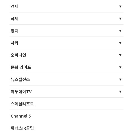
경제
국제
정치
사회
오피니언
문화·라이프
뉴스발전소
이투데이TV
스페셜리포트
Channel 5
위너스IR클럽