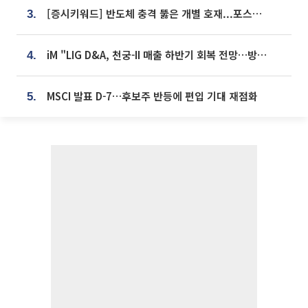
[증시키워드] 반도체 충격 뚫은 개별 호재...포스코퓨처엠·에코프로·한화솔루션 '눈길'
3.
iM "LIG D&A, 천궁-II 매출 하반기 회복 전망…방산 톱픽 유지"
4.
MSCI 발표 D-7…후보주 반등에 편입 기대 재점화
5.