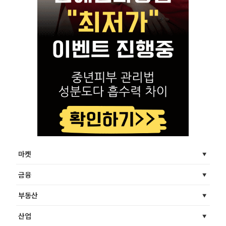
마켓
금융
부동산
산업