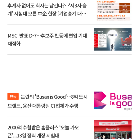
후계자 없어도 회사는 남긴다?…‘제3자 승
계’ 시험대 오른 中企 현장 [기업승계 대전
환]
MSCI 발표 D-7…후보주 반등에 편입 기대
재점화
논란의 'Busan is Good'…8억 도시
단독
브랜드, 용산 대통령실 CI 업체가 수행
2000억 수혈받은 홈플러스 ‘오늘 가오
픈’...13일 정식 개장 시험대